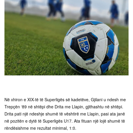
Në xhiron e XIX-të të Superligës së kadetëve, Gjilani u ndesh me
Trepçën ‘89 në shtëpi dhe Drita me Llapin, gjithashtu në shtëpi.
Drita pati një ndeshje shumë të vështirë me Llapin, pasi ata janë
në pozitën e dytë të Superligës U17. Ata fituan një lojë shumë të
rëndësishme me rezultat minimal, 1:0.