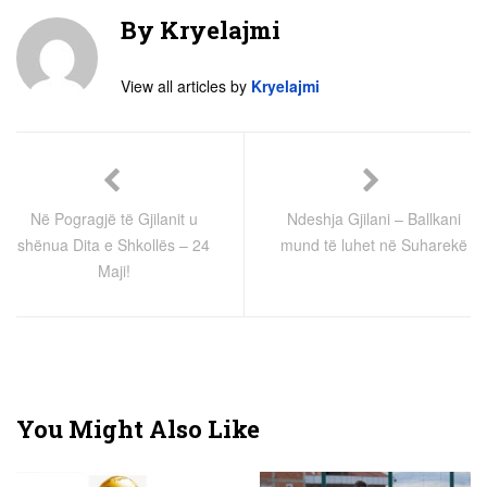
By
Kryelajmi
View all articles by
Kryelajmi
Në Pogragjë të Gjilanit u
Ndeshja Gjilani – Ballkani
shënua Dita e Shkollës – 24
mund të luhet në Suharekë
Maji!
You Might Also Like