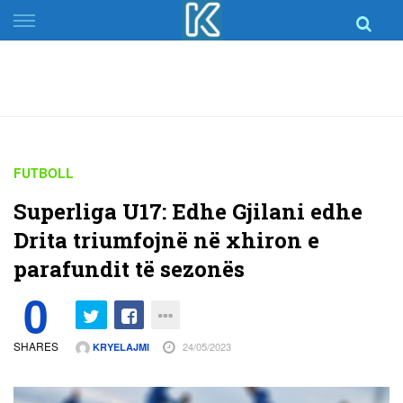
Skip
to
content
FUTBOLL
Superliga U17: Edhe Gjilani edhe
Drita triumfojnë në xhiron e
parafundit të sezonës
0
SHARES
24/05/2023
KRYELAJMI