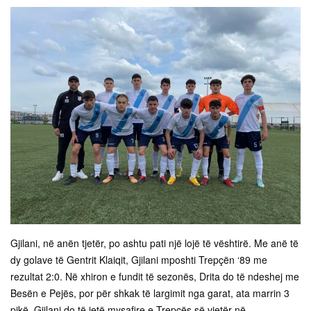
Gjilani, në anën tjetër, po ashtu pati një lojë të vështirë. Me anë të
dy golave të Gentrit Klaiqit, Gjilani mposhti Trepçën ‘89 me
rezultat 2:0. Në xhiron e fundit të sezonës, Drita do të ndeshej me
Besën e Pejës, por për shkak të largimit nga garat, ata marrin 3
pikë. Gjilani do të jetë mysafire e Trepçës së vjetër në