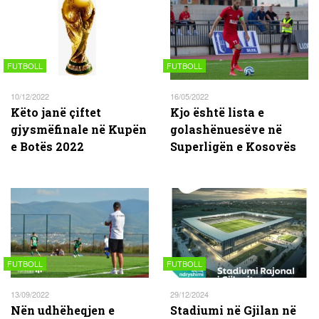
FUTBOLL
FUTBOLL
10/12/2022
16/05/2022
Këto janë çiftet
Kjo është lista e
gjysmëfinale në Kupën
golashënuesëve në
e Botës 2022
Superligën e Kosovës
FUTBOLL
FUTBOLL
13/09/2022
29/12/2024
Nën udhëheqjen e
Stadiumi në Gjilan në