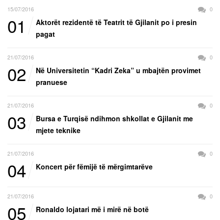
15/07/2016
0
01
Aktorët rezidentë të Teatrit të Gjilanit po i presin
pagat
21/07/2016
0
02
Në Universitetin “Kadri Zeka” u mbajtën provimet
pranuese
21/07/2016
0
03
Bursa e Turqisë ndihmon shkollat e Gjilanit me
mjete teknike
21/07/2016
0
04
Koncert për fëmijë të mërgimtarëve
21/07/2016
0
05
Ronaldo lojatari më i mirë në botë