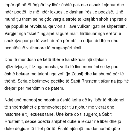
tepër që në Shëqipëri ky libër është pak ose aspak i njohur dhe
ndër poetët, le më ndër lexuesit e dashamirësit e poezisë. Unë
mund tju them se në çdo varg a strofë të këtij libri shoh shpirtin e
një populli të revoltuar, që vlon si llavë vullkani gati në shpërthim.
Vargjet nga “sipër” ngjajnë si gurë mali, hirtësuar nga erërat e
shekujve por po të vesh dorën përmbi ‘to ndjen dridhjen dhe
nxehtësinë vullkanore të pragshpërthimit.
Dhe të mendosh që këtë libër e ka shkruar një djalosh
njëzetvjeçar, filiz nga mosha, vetiu të lind mendimi se ky poet
është bekuar me talent nga zoti (jo Zeusi) dhe ka shumë për të
thënë. Seria e botimeve poetike të Sabit Rrustemit sikur na jep “të
drejtë” për mendimin që patëm.
Ndaj unë mendoj se ndoshta është koha që ky libër të ribotohet,
të shpërndahet e promovohet për t’u njohur me vlerat dhe
historinë e tij lexuesit tanë. Unë këtë do ti sugjeroja Sabit
Rrustemit, sepse poezia shijohet duke e lexuar në libër dhe jo
duke dëgjuar të flitet për të. Është njësojë me dashurinë që e