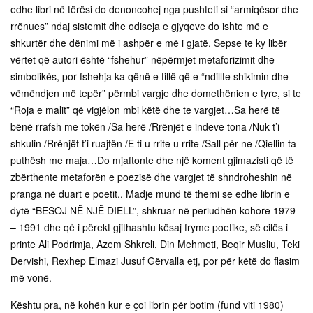
edhe libri në tërësi do denoncohej nga pushteti si “armiqësor dhe
rrënues” ndaj sistemit dhe odiseja e gjyqeve do ishte më e
shkurtër dhe dënimi më i ashpër e më i gjatë. Sepse te ky libër
vërtet që autori është “fshehur” nëpërmjet metaforizimit dhe
simbolikës, por fshehja ka qënë e tillë që e “ndillte shikimin dhe
vëmëndjen më tepër” përmbi vargje dhe domethënien e tyre, si te
“Roja e malit” që vigjëlon mbi këtë dhe te vargjet…Sa herë të
bënë rrafsh me tokën /Sa herë /Rrënjët e indeve tona /Nuk t’i
shkulin /Rrënjët t’i ruajtën /E ti u rrite u rrite /Sall për ne /Qiellin ta
puthësh me maja…Do mjaftonte dhe një koment gjimazisti që të
zbërthente metaforën e poezisë dhe vargjet të shndroheshin në
pranga në duart e poetit.. Madje mund të themi se edhe librin e
dytë “BESOJ NË NJË DIELL”, shkruar në periudhën kohore 1979
– 1991 dhe që i përekt gjithashtu kësaj fryme poetike, së cilës i
printe Ali Podrimja, Azem Shkreli, Din Mehmeti, Beqir Musliu, Teki
Dervishi, Rexhep Elmazi Jusuf Gërvalla etj, por për këtë do flasim
më vonë.
Kështu pra, në kohën kur e çoi librin për botim (fund viti 1980)