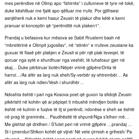
mes perëndive në Olimp apo “fshirrës” i zullumeve të tyre në tokë,
duke këshilluar me fjalë apo qëlluar me rrufe. Por gjithsesi
asnjëherë nuk e kemi hasur Zeusin të plakur dhe këtë e kemi
pranuar si konceptin që “perënditë nuk plaken1”.
Prandaj u befasova kur mësova se Sabit Rrustemi bash në
“mbretërinë e Olimpit jugosllav”, në “stinën” e rrufeve zeusiane ka
guxuar të flasë për plakjen e Zeusit si për një plak teveqel, të
qoruar nga sytë e shurdhuar nga veshët, të tuhafosur gjer në
skaj… Duke përbiruar botën/Nëpër vrimë gjilpëre/Drita të
harroi…/As afër as larg nuk sheh/Sy-verbër sy-shtrembër… As
afër as larg nuk ndien/Vesh i shurdhër…
Ndoshta është i pari nga Kosova poet që guxon ta sfidojë Zeusin
pikërisht në kohën që ai pëpiqet ti mbushë mëndjen botës se
është në kulmin e fuqive të tij si perëndi, ndonëse e sheh se është
në prag të greminës… Paudhësitë të shpunë/Nga s’kthen më…
Me gishtat që dridhen / S’futet peri në vrimë gjilpëre …prandaj …
Si i çmendur/Shikon kohët që vijnë/ Në vete çirresh e grihesh/ Pa
zhurmë….Ndoshta është i pari poeti që guxon ti bëjë gjyqin politik