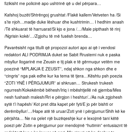
fizikisht me policinë apo ushtrinë që u del përpara…
Kafshoj buzët/Shtrëngoj grushtat /Flakë kallem/Vetveten ha /Si
s’te njoh…madje duke lëshuar dhe kushtrimin… I hedhim anash
/Të shkuarat të harruarat/Si kjo e jona /…/Male pipthash të rinj
/Ngrisin kokë/…/Zgjohu të më fusësh brenda…
Pavarësisht nga titulli që propozoi autori apo ai që i vendosi
redaktori ALI PODRIMJA duket se Sabit Rrustemi nuk e paska
mbyllur llogarinë me Zeusin e tij plak e të gërmuqur vetëm me
poezinë “MPLAKJA E ZEUSIT”, ndaj shkon nga shkon dhe e
“cingris” nga pak edhe kur ka tema të tjera…Kështu psh poezia
“ZOTI YNË I PËRGJUMUR” ai shkruan… Strukesh trukesh
ngurresh/Kokekëmbë bëhesh/Iriq i mbështjellë në gjemba/Mes
nesh fushash malesh/Rri e përgjon i heshtur/../As nuk zgjohesh
sytë t’i hapësh/ Kot pret dita kapet për fyti/E jo për bishti or
derëmbyllur/…/Hape atë të uruar/Zoti ynë i përgjumur/Shih kë ke
përjshta… Ne na çelet një buzëqeshje kur e lexojmë tani këtë
poezi për Zotin e përgjumur por mendojmë “hutimin” entusiaznt të