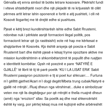
Gërvalla etj emra simbol të botës letrare kosovare. Pikërisht fundi
i viteve shtatëdhjetë nxori dhe një plejadë të re krijuesish të cilët
përmes artit letrar ishin oponencë e fortë e atij pushteti, i cili në
Kosovë llogaritej me të drejtë edhe si pushtues.
Pjesë e këtij brezi kundërshtarësh ishte edhe Sabit Rrustemi,
ndonëse nuk i përkiste asnjë formacioni ilegal politik, pos
formacionit letrar që (jo rastësisht) ecte në hap me kërkesat e
shqiptarëve të Kosovës. Kjo është arsyeja që poezia e Sabit
Rrustemit bart dhe është pjesë e kësaj fryme opozitare aktive me
mission kundërshtimin e shkombëtarizimit të popullit dhe ruajtjen
e identitetit kombëtar. Qysh në poezinë e pare “NATYRË E
GJALLË” të librit të tij të parë poetik “KU I LA LISAT ERA” Sabit
Rrustemi pasqyron pozicionin e tij si poet kur shkruan:… Furtuna
m’i gëlltiti gjethet/Acari m’i dogji degët/Mbeta trung cubak/Natyrë e
gjallë në rrënjë/../Ruaj dheun nga vërshimat…duke e simbolizuar
veten me një lis degëdjegur por që rrënjët e thella rruajnë dheun
(amë) nga “erozioni” sllav. Sa poetik aq dhe real shkencërisht
është ky varg, por përtej kësaj mua më kujtojnë edhe arbëreshët