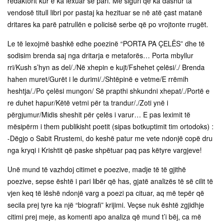
redaktorit kur e ka lexuar së pari. Me siguri që ka dashur ta
vendosë titull libri por pastaj ka hezituar se në atë çast matanë
dritares ka parë patrullën e policisë serbe që po vrojtonte rrugët.
Le të lexojmë bashkë edhe poezinë “PORTA PA ÇELËS” dhe të
sodisim brenda saj nga dritarja e metaforës… Porta mbyllur
rri/Kush s’hyn as del/./Në xhepin e kujt/Fshehet çelësi/./ Brenda
hahen muret/Gurët i le durimi/./Shtëpinë e vetme/E rrëmih
heshtja/./Po çelësi mungon/ Së prapthi shkundni xhepat/./Portë e
re duhet hapur/Këtë vetmi për ta trandur/./Zoti ynë i
përgjumur/Midis sheshit për çelës i varur… E pas leximit të
mësipërm i them publikisht poetit (sipas botkuptimit tim ortodoks) :
-Dëgjo o Sabit Rrustemi, do keshë patur me vete ndonjë copë dru
nga kryqi i Krishtit që paske shpëtuar paq pas këtyre vargjeve!
Unë mund të vazhdoj citimet e poezive, madje të të gjithë
poezive, sepse është i pari libër që has, gjatë analizës të së cilit të
vjen keq të lëshë ndonjë varg a poezi pa cituar, aq më tepër që
secila prej tyre ka një “biografi” krijimi. Veçse nuk është zgjidhje
citimi prej meje, as komenti apo analiza që mund t’i bëj, ca më