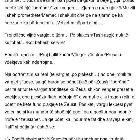
poetikisht një “perëndie” zullumqare… Zjarrin e ruan gjetkë/Me zili
i sheh promethetë/Memec i shekullit dhe që në zjarrin që ka
ndezur e ka përfundimin…Vetveten sëpari djeg….
Tronditëse vijnë vargjet e tjera… Po plakesh/Tash asgjë nuk të
kujtohet/…/Kot bëhesh servile/
Fëmijë reprise/…/Prej ballit kodër/Vëngër vështron/Presat e
vdekjeve kah ndërrojmë..
Një portretizim sa real (te vargjet..po plakesh…) aq dhe ironik te
vargjet vijuese, sa që haron se bëhet fjalë për Zeusin “perëndi”
për të aritur te vargjet tronditëse ku Zeusi shikon vëngër presët e
vdekjes, dhe pjesëza “kah ndërojmë” e vargut e cila tregon rolin e
poetit në këtë fund plakjeje të Zeusit. Pas këtij vargu lexuesi pyet
veten se si ka mundur të shpëtojë poeti pa u goditur nga ndonjë
rrufe e “zeusiane”. Ja që poeti ka lindur me fat dhe arsyeja e këtij
“fati” shpëtimtar është se:
1)- Poetët shqiptarë të Kosovës për të shpëtuar nga “rrufetë