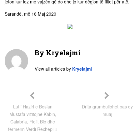
jeton kur loz me vajzën që do dhe jo kur dëgjon të flitet për atë.
Sarandë, më 18 Maj 2020
By
Kryelajmi
View all articles by
Kryelajmi
Lutfi Haziri e Besian
Drita grumbullohet pas dy
Mustafa vizitojnë Kabin,
muaj
Calabria, Floil, Bio dhe
fermerin Verdi Rexhepi 