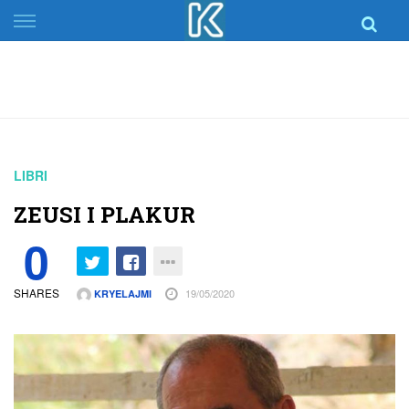
Skip
to
content
LIBRI
ZEUSI I PLAKUR
0
SHARES
19/05/2020
KRYELAJMI