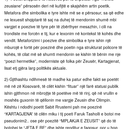
zeusiane” përsosën deri në kufijtë e skajshëm artin poetik.
Metafora dhe simbolika e tyre ishte më se e përsosur, sa që edhe
ne lexuesit shqiptarë të saj na duhej të mendonim shumë mbi
vargjet e poezive të tyre për të zbërthyer mesazhin, i cili na
trondiste me forcën e tij, kur e lexonim në kontekst të kohës dhe
vendit. Metaforizimi i poezive dhe simbolika e tyre ishin një
mburojë e fortë për poezinë dhe poetin nga strukturat policore të
kohës, të cilat më së shumti mendonin se kishin të bënin me nje
“poezi hermetike”, moderniste që folka për Zeusër, Kartagjenat,
lisat etj gjëra larg politikës aktuale.
2)-Gjithashtu ndihmesë të madhe ka patur edhe fakti se poetët
më në zë Kosovarë, të cilët kishin “fituar” një farë statusi publik
ishin gjithmon në mbrojtje të poetëve më të rinj, që në vrullin e
moshës guxonin të qëllonin me vargje Zeusin dhe Olimpin.
Kështu i ndodhi poetit Sabit Rrustemi psh me poezinë
“KARTAGJENA” të cilën miku i tij poeti Faruk Tasholli e botoi me
pseudonim2.. ose për poezitë “MPLAKJA E ZEUSIT” që do të
botohej te “JETA E RE” dhe ishte renditur e faqosur, por u hoq