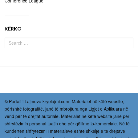
Conference League
KËRKO
© Portali i Lajmeve kryelajmi.com. Materialet në këtë website,
përfshirë fotografitë, janë të mbrojtura nga Ligjet e Aplikuara në
vend për të drejtat autoriale. Materialet në këtë website janë për
shfrytëzimin personal tuajin dhe për qëllime jo-komerciale. Në të
kundërtën shfrytëzimi i materialeve është shkelje e të drejtave