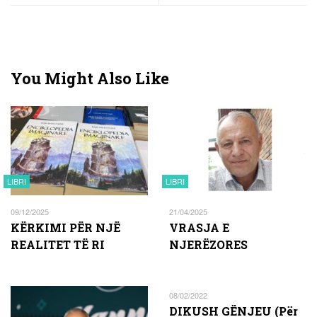
You Might Also Like
LIBRI
LIBRI
09/12/2025
21/04/2025
KËRKIMI PËR NJË
VRASJA E
REALITET TË RI
NJERËZORES
08/02/2022
DIKUSH GËNJEU (Për