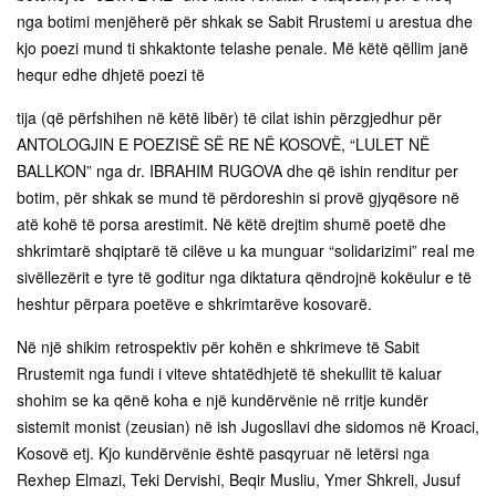
nga botimi menjëherë për shkak se Sabit Rrustemi u arestua dhe
kjo poezi mund ti shkaktonte telashe penale. Më këtë qëllim janë
hequr edhe dhjetë poezi të
tija (që përfshihen në këtë libër) të cilat ishin përzgjedhur për
ANTOLOGJIN E POEZISË SË RE NË KOSOVË, “LULET NË
BALLKON” nga dr. IBRAHIM RUGOVA dhe që ishin renditur per
botim, për shkak se mund të përdoreshin si provë gjyqësore në
atë kohë të porsa arestimit. Në këtë drejtim shumë poetë dhe
shkrimtarë shqiptarë të cilëve u ka munguar “solidarizimi” real me
sivëllezërit e tyre të goditur nga diktatura qëndrojnë kokëulur e të
heshtur përpara poetëve e shkrimtarëve kosovarë.
Në një shikim retrospektiv për kohën e shkrimeve të Sabit
Rrustemit nga fundi i viteve shtatëdhjetë të shekullit të kaluar
shohim se ka qënë koha e një kundërvënie në rritje kundër
sistemit monist (zeusian) në ish Jugosllavi dhe sidomos në Kroaci,
Kosovë etj. Kjo kundërvënie është pasqyruar në letërsi nga
Rexhep Elmazi, Teki Dervishi, Beqir Musliu, Ymer Shkreli, Jusuf