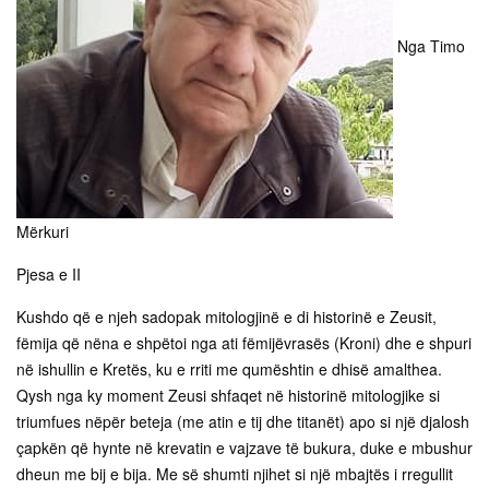
Nga Timo
Mërkuri
Pjesa e II
Kushdo që e njeh sadopak mitologjinë e di historinë e Zeusit,
fëmija që nëna e shpëtoi nga ati fëmijëvrasës (Kroni) dhe e shpuri
në ishullin e Kretës, ku e rriti me qumështin e dhisë amalthea.
Qysh nga ky moment Zeusi shfaqet në historinë mitologjike si
triumfues nëpër beteja (me atin e tij dhe titanët) apo si një djalosh
çapkën që hynte në krevatin e vajzave të bukura, duke e mbushur
dheun me bij e bija. Me së shumti njihet si një mbajtës i rregullit