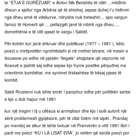
te “ETJA E GURËZUAR” e Anton Nik Berishës të cilët …mbillnin
dheun e sjellur nga Arbëria që të shtohej, sepse duhej t’u hidhnin
nga dheu amë të vdekurve, ndryshe nuk treteshin… apo vargun
famoz të Homerit që … pellazgët janë të mbirë nga dheu…,
domethënia e të cilit qaset te vargu i Sabitit.
Për kohën kur janë shkruar dhe publikuar (1977 – 1981 ), këto
poezi u mirëpreitën ngrohtësisht si në rrethet letrare, në mesin e
lexuesve po edhe në pjesën “ilegale” shqiptare që vepronte në
Kosovë e jashtë saj edhe sepse kjo fryme poetike përputhej me
orientimin kombëtar, me synimet liridashëse të kësaj pjese të
kombit.
Sabit Rrustemi nuk ishte emër i panjohur edhe për politikën serbe
e kjo u duk hapur më 1981
kur një tregim i tij u cilësua si armiqësor dhe kjo i solli autorit një
sërë problemesh gjyqësore, për të cilat folëm më sipër.. Prandaj
po mendoj se sikur të ishte botuar në Pranverën e vitit 1981 libri i
parë me poezi “KU I LA LISAT ERA”, jo vetëm që secila poezi por