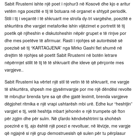
Sabit Rrustemi ishte një poet i njohur3 në Kosovë dhe kjo e aritur
vetëm nga poezitë e tij të botuara në organet e shtypit periodik.
Stili i tij i veçantë i të shkruarit me strofa dy-tri vargëshe, poezitë e
shkurtëra dhe vargjet metaforike ishin vijëzimet e portretit të tij
poetik që njiheshin e diskutoheshin nëpër grupet e të rinjve por
dhe mes poetëve të afirmuar. Rasti i njohjes së autorësisë së
poezisë së tij “KARTAGJENA” nga Mirko Gashi flet shumë në
drejtim të njohjes së poetit Sabit Rrustemi në botën letrare
nëpërmjet stilit të tij të të shkruarit dhe ideve që përçonte mes
vargjeve..
Sabit Rrustemi ka vërtet një stil të vetin të të shkruarit, me vargje
të shkurtëra, shpesh me gjysëmvargje por me një dëndësi revolte
të mbrujtur brenda tyre sa që dhe gjatë leximit, brenda vargjeve
dëgjohet ritmika e një vrapi ushtarësh mbi urë. Edhe kur “heshtjin”
vargjet e tij, vetë heshtja mbart jehonën e një trumpete që fton
për zgjim dhe për sulm. Në çfardo këndvështrimi ta shohësh
poezinë e tij, ajo është një poezi e revoltuar, në lëvizje, me vargje
që ngjajnë si një grup demostruesish që sulen për tu përplasur