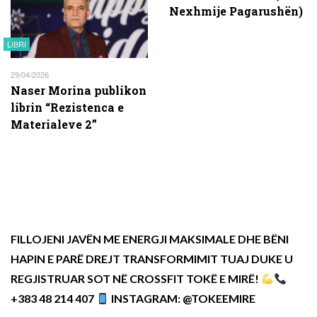
Nexhmije Pagarushën)
LIBRI
29/04/2026
Naser Morina publikon
librin “Rezistenca e
Materialeve 2”
FILLOJENI JAVËN ME ENERGJI MAKSIMALE DHE BËNI
HAPIN E PARË DREJT TRANSFORMIMIT TUAJ DUKE U
REGJISTRUAR SOT NË CROSSFIT TOKË E MIRË!
+383 48 214 407
INSTAGRAM: @TOKEEMIRE