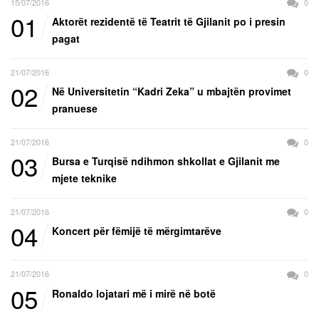
15/07/2016
0
01
Aktorët rezidentë të Teatrit të Gjilanit po i presin
pagat
21/07/2016
0
02
Në Universitetin “Kadri Zeka” u mbajtën provimet
pranuese
21/07/2016
0
03
Bursa e Turqisë ndihmon shkollat e Gjilanit me
mjete teknike
21/07/2016
0
04
Koncert për fëmijë të mërgimtarëve
21/07/2016
0
05
Ronaldo lojatari më i mirë në botë