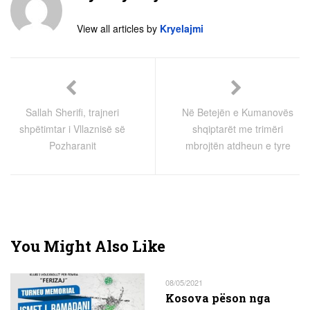
View all articles by
Kryelajmi
Sallah Sherifi, trajneri
Në Betejën e Kumanovës
shpëtimtar i Vllaznisë së
shqiptarët me trimëri
Pozharanit
mbrojtën atdheun e tyre
You Might Also Like
08/05/2021
Kosova pëson nga