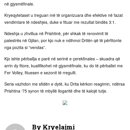
në gjysmëfinale.
Kryeqytetaset u treguan më të organizuara dhe efektive në fazat
vendimtare të ndeshjes, duke e fituar me rezultat bindës 3:1.
Ndeshja u zhvillua në Prishtinë, për shkak të renovimit të
palestrës në Gjilan, por kjo nuk e ndihmoi Dritën që të përfitonte
nga pozita si “vendas”.
Kjo ishte përballja e parë në serinë e çerekfinales – skuadra që
arrin dy fitore, kualifikohet në gjysmëfinale, ku do të përballet me
Fer Volley, fituesen e sezonit të rregullt.
Seria vazhdon me sfidën e dytë, ku Drita kërkon reagimin, ndërsa
Prishtina ‘75 synon të mbyllë llogaritë dhe të kalojë tutje.
By
Kryelajmi