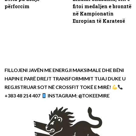
përforcim
fitoi medaljen e bronztë
në Kampionatin
Europian të Karatesë
FILLOJENI JAVËN ME ENERGJI MAKSIMALE DHE BËNI
HAPIN E PARË DREJT TRANSFORMIMIT TUAJ DUKE U
REGJISTRUAR SOT NË CROSSFIT TOKË E MIRË!
+383 48 214 407
INSTAGRAM: @TOKEEMIRE