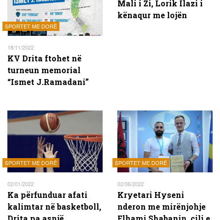
Mali i Zi, Lorik Ilazi i
kënaqur me lojën
SPORTET ME DORË
18/11/2022
KV Drita ftohet në
turneun memorial
“Ismet J.Ramadani”
SPORTET ME DORË
SPORTET ME DORË
02/01/2022
02/06/2022
Ka përfunduar afati
Kryetari Hyseni
kalimtar në basketboll,
nderon me mirënjohje
Drita pa asnjë
Elhami Shabanin, cili e