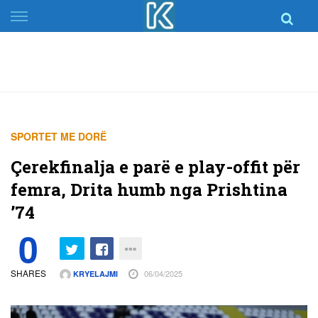
Skip
to
content
SPORTET ME DORË
Çerekfinalja e parë e play-offit për
femra, Drita humb nga Prishtina
’74
0
SHARES
06/04/2025
KRYELAJMI