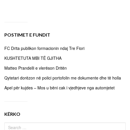
POSTIMET E FUNDIT
FC Drita publikon formacionin ndaj Tre Fiori
KUSHTETUTA MBI TË GJITHA
Matteo Prandelli e vlerëson Dritën
Qytetari dorëzon në polici portofolin me dokumente dhe të holla
Apel për kujdes – Mos u bëni cak i vjedhjeve nga automjetet
KËRKO