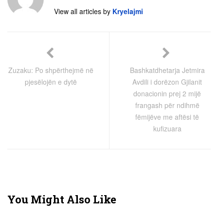
View all articles by
Kryelajmi
Zuzaku: Po shpërthejmë në
Bashkatdhetarja Jetmira
pjesëlojën e dytë
Avdili i dorëzon Gjilanit
donacionin prej 2 mijë
frangash për ndihmë
fëmijëve me aftësi të
kufizuara
You Might Also Like