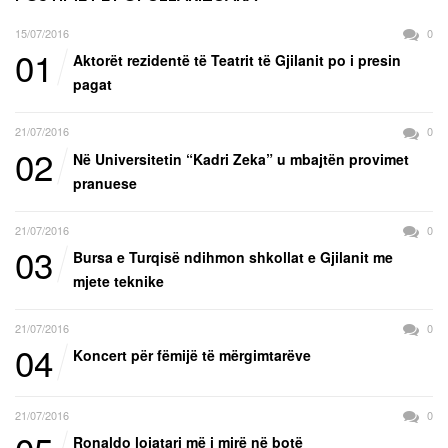
15/07/2016
0
01
Aktorët rezidentë të Teatrit të Gjilanit po i presin
pagat
21/07/2016
0
02
Në Universitetin “Kadri Zeka” u mbajtën provimet
pranuese
21/07/2016
0
03
Bursa e Turqisë ndihmon shkollat e Gjilanit me
mjete teknike
21/07/2016
0
04
Koncert për fëmijë të mërgimtarëve
21/07/2016
0
Ronaldo lojatari më i mirë në botë