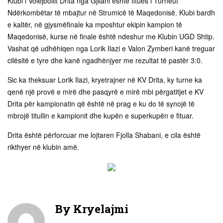
Klubi i Volejbollit Drita nga Gjilani është fitues i Turneut
Ndërkombëtar të mbajtur në Strumicë të Maqedonisë. Klubi bardh
e kaltër, në gjysmëfinale ka mposhtur ekipin kampion të
Maqedonisë, kurse në finale është ndeshur me Klubin UGD Shtip.
Vashat që udhëhiqen nga Lorik Ilazi e Valon Zymberi kanë treguar
cilësitë e tyre dhe kanë ngadhënjyer me rezultat të pastër 3:0.
Sic ka theksuar Lorik Ilazi, kryetrajner në KV Drita, ky turne ka
qenë një provë e mirë dhe pasqyrë e mirë mbi përgatitjet e KV
Drita për kampionatin që është në prag e ku do të synojë të
mbrojë titullin e kampionit dhe kupën e superkupën e fituar.
Drita është përforcuar me lojtaren Fjolla Shabani, e cila është
rikthyer në klubin amë.
By
Kryelajmi