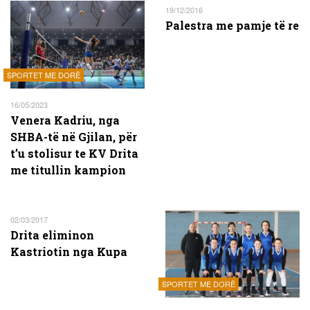
19/12/2016
Palestra me pamje të re
SPORTET ME DORË
16/05/2023
Venera Kadriu, nga
SHBA-të në Gjilan, për
t’u stolisur te KV Drita
me titullin kampion
02/03/2017
Drita eliminon
Kastriotin nga Kupa
SPORTET ME DORË