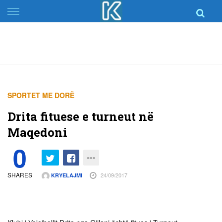
Skip
to
content
SPORTET ME DORË
Drita fituese e turneut në
Maqedoni
0
SHARES
24/09/2017
KRYELAJMI