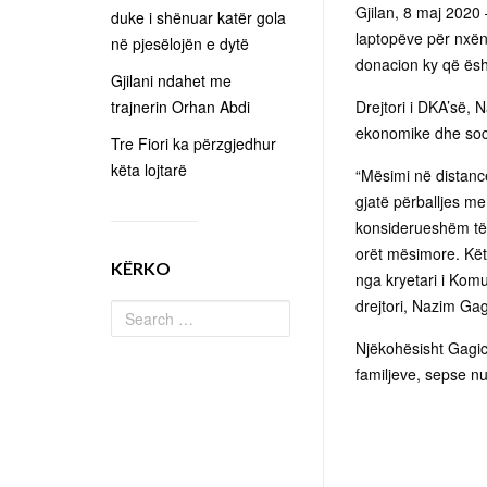
Gjilan, 8 maj 2020 
duke i shënuar katër gola
laptopëve për nxën
në pjesëlojën e dytë
donacion ky që ësh
Gjilani ndahet me
trajnerin Orhan Abdi
Drejtori i DKA’së, 
ekonomike dhe soc
Tre Fiori ka përzgjedhur
këta lojtarë
“Mësimi në distan
gjatë përballjes m
konsiderueshëm të
orët mësimore. Kët
KËRKO
nga kryetari i Komu
drejtori, Nazim Gag
Njëkohësisht Gagic
familjeve, sepse n