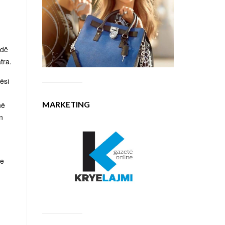
ndë
tra.
ësi
MARKETING
në
n
 e