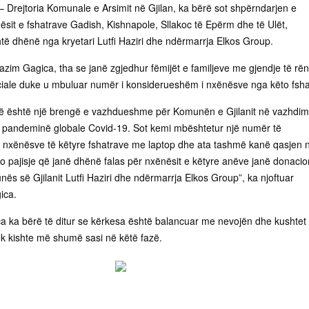
– Drejtoria Komunale e Arsimit në Gjilan, ka bërë sot shpërndarjen e
ësit e fshatrave Gadish, Kishnapole, Sllakoc të Epërm dhe të Ulët,
të dhënë nga kryetari Lutfi Haziri dhe ndërmarrja Elkos Group.
Nazim Gagica, tha se janë zgjedhur fëmijët e familjeve me gjendje të rë
iale duke u mbuluar numër i konsiderueshëm i nxënësve nga këto fsha
cë është një brengë e vazhdueshme për Komunën e Gjilanit në vazhdim
e pandeminë globale Covid-19. Sot kemi mbështetur një numër të
 nxënësve të këtyre fshatrave me laptop dhe ata tashmë kanë qasjen 
o pajisje që janë dhënë falas për nxënësit e këtyre anëve janë donacio
nës së Gjilanit Lutfi Haziri dhe ndërmarrja Elkos Group”, ka njoftuar
ica.
a ka bërë të ditur se kërkesa është balancuar me nevojën dhe kushtet
uk kishte më shumë sasi në këtë fazë.