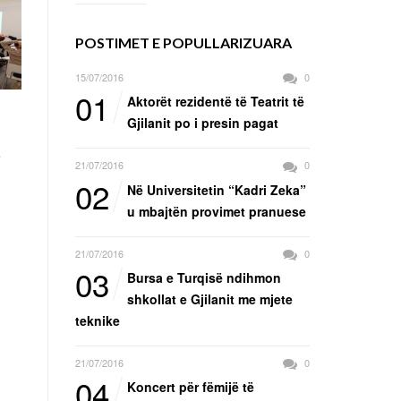
POSTIMET E POPULLARIZUARA
15/07/2016
0
01
Aktorët rezidentë të Teatrit të
Gjilanit po i presin pagat
t
21/07/2016
0
02
Në Universitetin “Kadri Zeka”
u mbajtën provimet pranuese
21/07/2016
0
03
Bursa e Turqisë ndihmon
shkollat e Gjilanit me mjete
teknike
21/07/2016
0
04
Koncert për fëmijë të