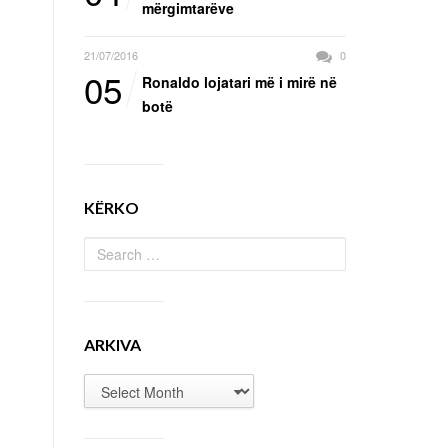
mërgimtarëve
21/07/2016
0
05
Ronaldo lojatari më i mirë në
botë
KËRKO
ARKIVA