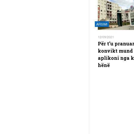
ARSIMI
12/09/2021
Për t’u pranua
konvikt mund 
aplikoni nga k
hënë