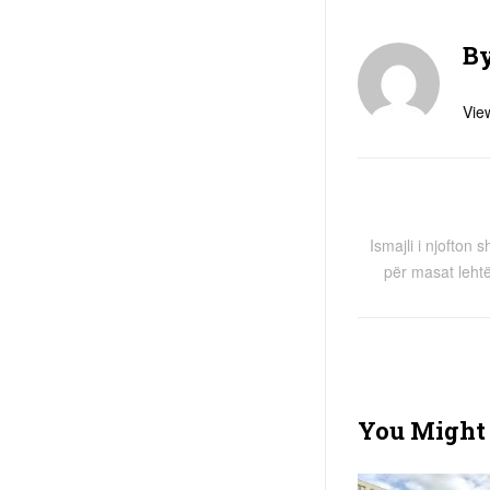
B
View
Ismajli i njofton s
për masat leht
You Might 