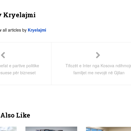
y
Kryelajmi
 all articles by
Kryelajmi
hefat e partive politike
Tifozët e Inter nga Kosova ndihmoj
ësuese për bizneset
familjet me nevojë në Gjilan
Also Like