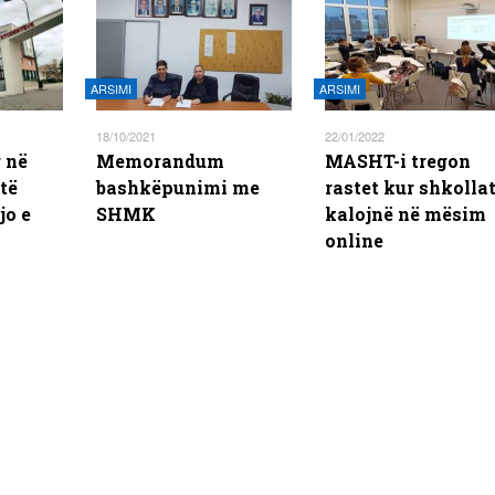
ARSIMI
ARSIMI
18/10/2021
22/01/2022
r në
Memorandum
MASHT-i tregon
të
bashkëpunimi me
rastet kur shkolla
jo e
SHMK
kalojnë në mësim
online