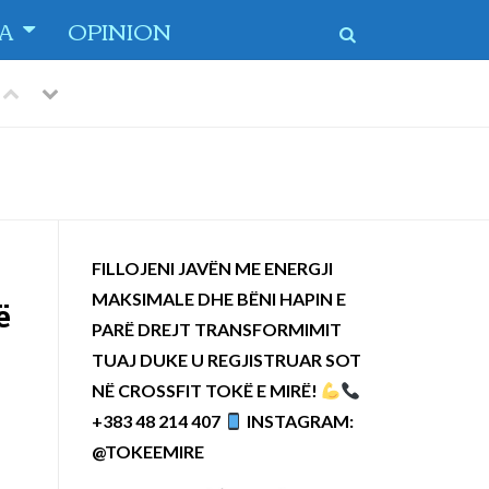
TA
OPINION
Previous
Next
 dytë
-
FILLOJENI JAVËN ME ENERGJI
MAKSIMALE DHE BËNI HAPIN E
ë
PARË DREJT TRANSFORMIMIT
TUAJ DUKE U REGJISTRUAR SOT
NË CROSSFIT TOKË E MIRË!
+383 48 214 407
INSTAGRAM:
@TOKEEMIRE