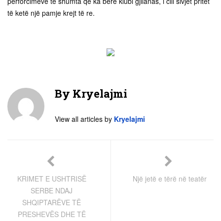
përforcimeve të shumta që ka bërë klubi gjilanas, i cili sivjet pritet
të ketë një pamje krejt të re.
By
Kryelajmi
View all articles by
Kryelajmi
KRIMET E USHTRISË
Një jetë e tërë në teatër
SERBE NDAJ
SHQIPTARËVE TË
PRESHEVËS DHE TË