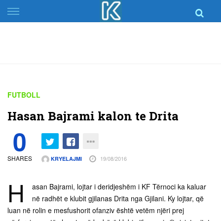
Skip
to
content
FUTBOLL
Hasan Bajrami kalon te Drita
0
SHARES
19/08/2016
KRYELAJMI
H
asan Bajrami, lojtar i deridjeshëm i KF Tërnoci ka kaluar
në radhët e klubit gjilanas Drita nga Gjilani. Ky lojtar, që
luan në rolin e mesfushorit ofanziv është vetëm njëri prej