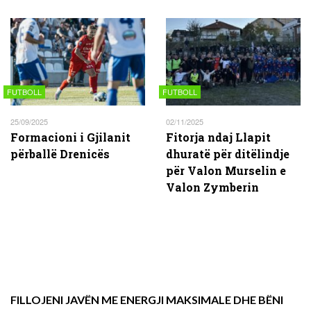
FUTBOLL
FUTBOLL
25/09/2025
02/11/2025
Formacioni i Gjilanit
Fitorja ndaj Llapit
përballë Drenicës
dhuratë për ditëlindje
për Valon Murselin e
Valon Zymberin
FILLOJENI JAVËN ME ENERGJI MAKSIMALE DHE BËNI