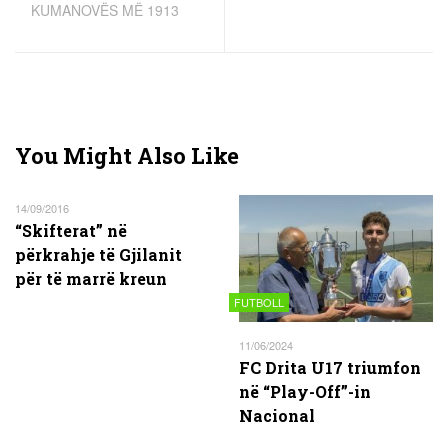
KUMANOVËS MË 1913
You Might Also Like
14/09/2016
“Skifterat” në
përkrahje të Gjilanit
për të marrë kreun
FUTBOLL
11/06/2024
FC Drita U17 triumfon
në “Play-Off”-in
Nacional