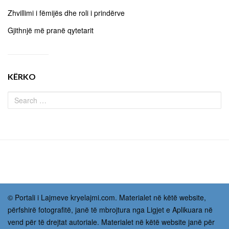
Zhvillimi i fëmijës dhe roli i prindërve
Gjithnjë më pranë qytetarit
KËRKO
© Portali i Lajmeve kryelajmi.com. Materialet në këtë website,
përfshirë fotografitë, janë të mbrojtura nga Ligjet e Aplikuara në
vend për të drejtat autoriale. Materialet në këtë website janë për