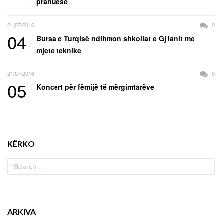
pranuese
21/07/2016
0
04
Bursa e Turqisë ndihmon shkollat e Gjilanit me
mjete teknike
21/07/2016
0
05
Koncert për fëmijë të mërgimtarëve
KËRKO
ARKIVA