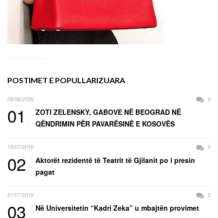
POSTIMET E POPULLARIZUARA
08/08/2026
0
01
ZOTI ZELENSKY, GABOVE NË BEOGRAD NË
QËNDRIMIN PËR PAVARËSINË E KOSOVËS
15/07/2016
0
02
Aktorët rezidentë të Teatrit të Gjilanit po i presin
pagat
21/07/2016
0
03
Në Universitetin “Kadri Zeka” u mbajtën provimet