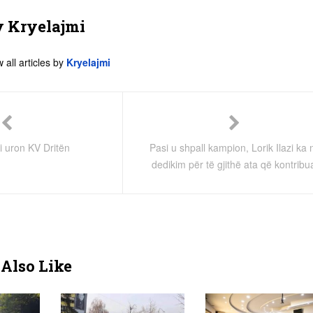
y
Kryelajmi
 all articles by
Kryelajmi
i uron KV Dritën
Pasi u shpall kampion, Lorik Ilazi ka 
dedikim për të gjithë ata që kontribu
Also Like