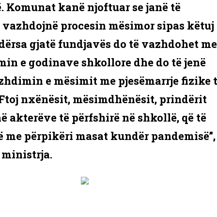
 Komunat kanë njoftuar se janë të
 vazhdojnë procesin mësimor sipas këtuj
dërsa gjatë fundjavës do të vazhdohet me
min e godinave shkollore dhe do të jenë
zhdimin e mësimit me pjesëmarrje fizike 
Ftoj nxënësit, mësimdhënësit, prindërit
hë akterëve të përfshirë në shkollë, që të
ë me përpikëri masat kundër pandemisë”,
ministrja.