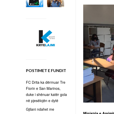
POSTIMET E FUNDIT
FC Drita ka dërmuar Tre
Fiorin e San Marinos,
duke i shënuar katër gola
në pjesëlojën e dytë
Gjilani ndahet me
Ministrja e Arsimi