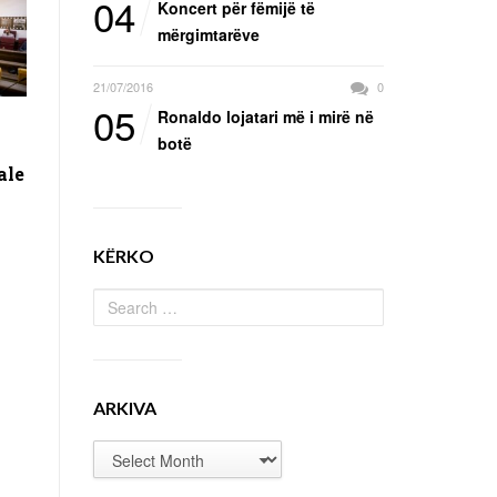
04
Koncert për fëmijë të
mërgimtarëve
21/07/2016
0
05
Ronaldo lojatari më i mirë në
botë
ale
KËRKO
ARKIVA