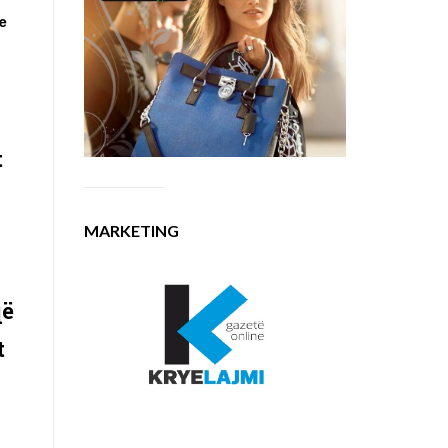
ke
t
MARKETING
-
që
t