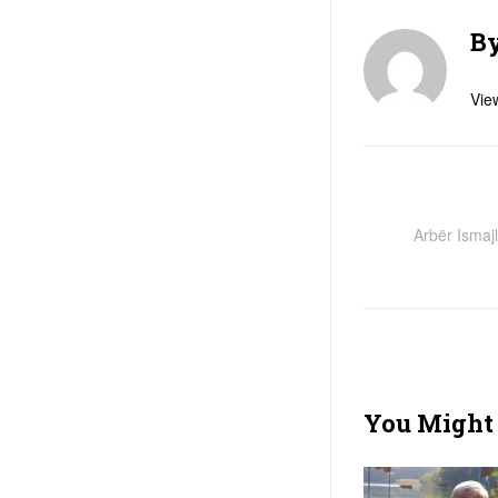
B
View
Arbër Ismajl
You Might 