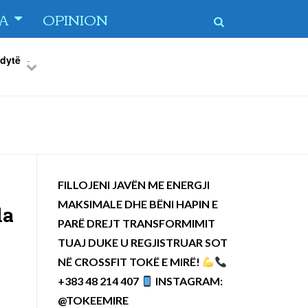
TA
OPINION
 dytë
-
Previous
Next
FILLOJENI JAVËN ME ENERGJI
MAKSIMALE DHE BËNI HAPIN E
la
PARË DREJT TRANSFORMIMIT
TUAJ DUKE U REGJISTRUAR SOT
NË CROSSFIT TOKË E MIRË!
+383 48 214 407
INSTAGRAM:
@TOKEEMIRE