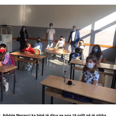
t, Arbërie Nagavci ka bërë të ditur se nga 19 prilli në të gjitha