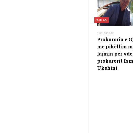
GJILAN
18/07/2020
Prokuroria e Gj
me pikëllim m
lajmin për vde
prokurorit Ism
Ukshini