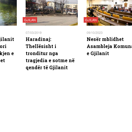
GJILAN
GJILAN
07/03/2019
09/10/2023
ilanit
Haradinaj:
Nesër mblidhet
ori
Thellësisht i
Asambleja Komun
kjen e
tronditur nga
e Gjilanit
et
tragjedia e sotme në
qendër të Gjilanit