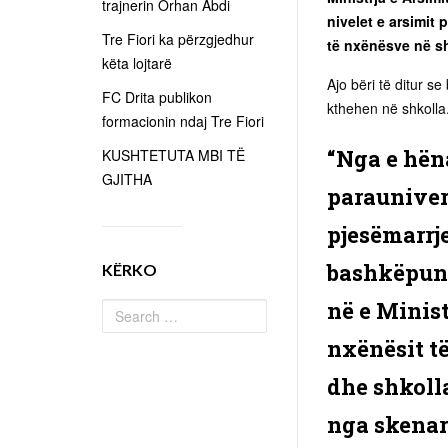
trajnerin Orhan Abdi
nivelet e arsimit 
Tre Fiori ka përzgjedhur
të nxënësve në sh
këta lojtarë
Ajo bëri të ditur
FC Drita publikon
kthehen në shkolla
formacionin ndaj Tre Fiori
“Nga e hëna
KUSHTETUTA MBI TË
GJITHA
parauniver
pjesëmarrje
bashkëpuni
KËRKO
në e Minis
nxënësit t
dhe shkolla
nga skenarë