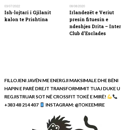
03/07/2022
08/08/2020
Ish-lojtari i Gjilanit
Irlandezët e Veriut
kalon te Prishtina
presin fituesin e
ndeshjes Drita – Inter
Club d’Esclades
FILLOJENI JAVËN ME ENERGJI MAKSIMALE DHE BËNI
HAPIN E PARË DREJT TRANSFORMIMIT TUAJ DUKE U
REGJISTRUAR SOT NË CROSSFIT TOKË E MIRË!
+383 48 214 407
INSTAGRAM: @TOKEEMIRE