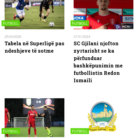
FUTBOLL
FUTBOLL
25/04/2026
07/01/2024
Tabela në Superligë pas
SC Gjilani njofton
ndeshjeve të sotme
zyrtarisht se ka
përfunduar
bashkëpunimin me
futbollistin Redon
Ismaili
FUTBOLL
FUTBOLL