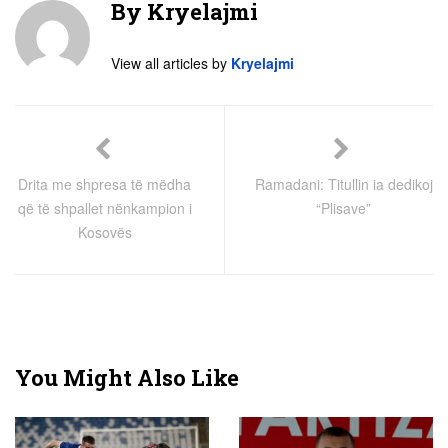
By
Kryelajmi
View all articles by
Kryelajmi
Drita me shpresa të mëdha
Ramadani: Titullin ia dedikoj
që të shpallet nënkampion i
“Plisave”
Kosovës
You Might Also Like