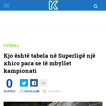
Skip
to
content
FUTBOLL
Kjo është tabela në Superligë një
xhiro para se të mbyllet
kampionati
0
SHARES
16/05/2021
KRYELAJMI