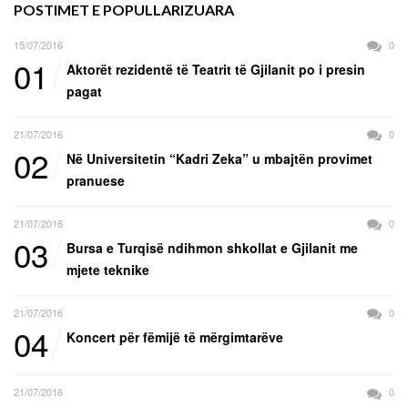
POSTIMET E POPULLARIZUARA
15/07/2016
0
01
Aktorët rezidentë të Teatrit të Gjilanit po i presin
pagat
21/07/2016
0
02
Në Universitetin “Kadri Zeka” u mbajtën provimet
pranuese
21/07/2016
0
03
Bursa e Turqisë ndihmon shkollat e Gjilanit me
mjete teknike
21/07/2016
0
04
Koncert për fëmijë të mërgimtarëve
21/07/2016
0