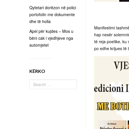
Qytetari dorëzon në polici
portofolin me dokumente
dhe të holla
Manifestimi tashmë tr
Apel për kujdes – Mos u
hap nesër solemnis
bëni cak i vjedhjeve nga
të reja poetike, ku
automjetet
po edhe krijues të 
KËRKO