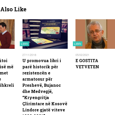
Also Like
LIBRI
LIBRI
27/11/2018
05/02/2021
itoi
U promovua libri i
E GOSTITA
isë më
parë historik për
VETVETEN
imet
rezistencën e
e
armatosur për
Shkreli
Preshevë, Bujanoc
dhe Medvegjë,
“Kryengritja
Çlirimtare në Kosovë
Lindore gjatë viteve