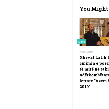
You Might 
LIBRI
25/05/2019
Xhevat Latifi f
çmimin e poez
të mirë në tak
ndërkombëtar
letrare “Azem 
2019”