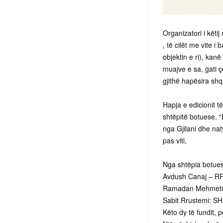
Organizatori i këtij
, të cilët me vite i
objektin e ri), kan
muajve e sa, gati 
gjithë hapësira shq
Hapja e edicionit të
shtëpitë botuese, “
nga Gjilani dhe nat
pas viti,
Nga shtëpia botuese 
Avdush Canaj – RR
Ramadan Mehmeti
Sabit Rrustemi: 
Këto dy të fundit, po