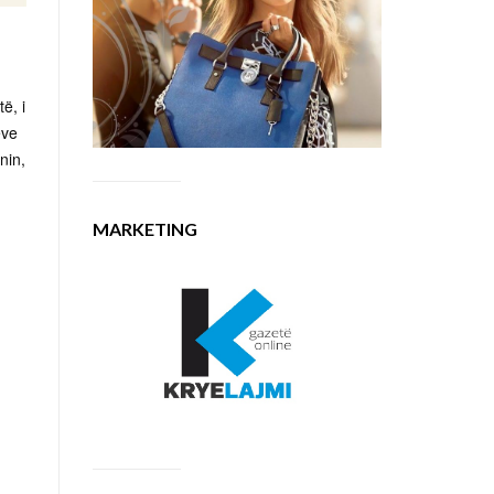
të, i
eve
nin,
MARKETING