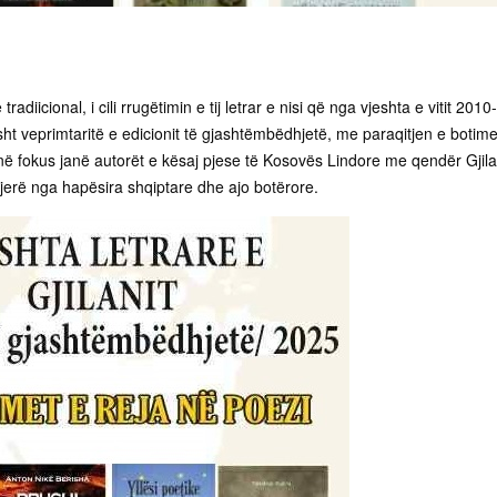
adiicional, i cili rrugëtimin e tij letrar e nisi që nga vjeshta e vitit 2010-
ht veprimtaritë e edicionit të gjashtëmbëdhjetë, me paraqitjen e botim
 në fokus janë autorët e kësaj pjese të Kosovës Lindore me qendër Gjila
tjerë nga hapësira shqiptare dhe ajo botërore.