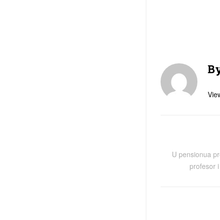
B
View
U pensionua pro
profesor i