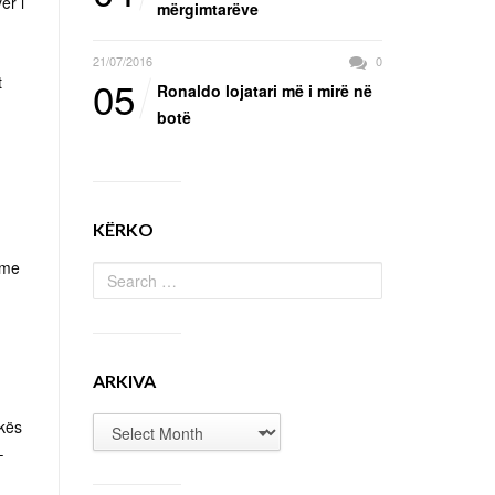
er i
mërgimtarëve
21/07/2016
0
05
t
Ronaldo lojatari më i mirë në
botë
KËRKO
 me
ARKIVA
ekës
–