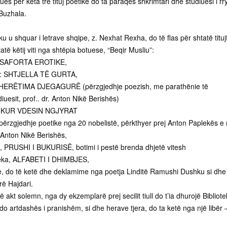
es për këta tre tituj poetikë do ta paraqes shkrimtari dhe studiuesi i rry
 Buzhala.
ku u shquar i letrave shqipe, z. Nexhat Rexha, do të flas për shtatë tituj
atë këtij viti nga shtëpia botuese, “Beqir Musliu”:
KASAFORTA EROTIKE,
mi: SHTJELLA TË GURTA,
HERËTIMA DJEGAGURË (përzgjedhje poezish, me parathënie të
iuesit, prof.. dr. Anton Nikë Berishës)
u: KUR VDESIN NGJYRAT
rzgjedhje poetike nga 20 nobelistë, përkthyer prej Anton Paplekës e
 Anton Nikë Berishës,
, PRUSHI I BUKURISË, botimi i pestë brenda dhjetë vitesh
leka, ALFABETI I DHIMBJES,
, do të ketë dhe deklamime nga poetja Linditë Ramushi Dushku si dhe
erë Hajdari.
ë akt solemn, nga dy ekzemplarë prej secilit tiull do t’ia dhurojë Bibliot
çdo artdashës i pranishëm, si dhe herave tjera, do ta ketë nga një libër 