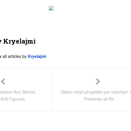
y
Kryelajmi
 all articles by
Kryelajmi
fesori Avni Behluli,
Gjilani mbyll përgatitjet për ndeshjen 
 Artit Figurativ
Prishtinës së Re