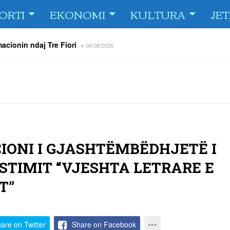
ORTI
EKONOMI
KULTURA
JE
acionin ndaj Tre Fiori
-
06/08/2026
rëson Dritën
-
06/08/2026
olici portofolin me dokumente dhe të holla
-
06/08/2026
 TURNEU I BEACH VOLLEY KAMENICA 2026
-
04/08/2026
 kundërshtar i FC Drita në Europa Conference League
-
04/08/2026
ë Dritën ndaj Tre Fiori
-
04/08/2026
rija Ramadanin
-
04/08/2026
CIONI I GJASHTËMBËDHJETË I
STIMIT “VJESHTA LETRARE E
T”
are on Twitter
Share on Facebook