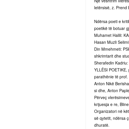
Një vështrim vlerësu
letërsisë, z. Prend
Ndërsa poeti e kriti
poetikë të botuar gj
Muhamet Halili: 
Hasan Muzli Seli
Din Mmehmeti: PS
shkrimtarit dhe stud
Sherafedin Kadri
YLLËSI POETIKE, pë
parathënie të prof.
Anton Nikë Berisha
si dhe, Anton Pap
Përveç vlerësimeve
krijuesja e re, Blin
Organizatori në kët
së qytetit, ndërsa 
dhuratë.