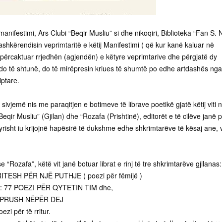
 manifestimi, Ars Clubi “Beqir Musliu” si dhe nikoqiri, Biblioteka “Fan S. N
 bashkërendisin veprimtaritë e këtij Manifestimi ( që kur kanë kaluar në
ë përcaktuar rrjedhën (agjendën) e këtyre veprimtarive dhe përgjatë dy
çdo të shtunë, do të mirëpresin kriues të shumtë po edhe artdashës nga
iptare.
 sivjemë nis me paraqitjen e botimeve të librave poetikë gjatë këtij viti 
Beqir Musliu” (Gjilan) dhe “Rozafa (Prishtinë), editorët e të cilëve janë 
yrisht iu krijojnë hapësirë të dukshme edhe shkrimtarëve të kësaj ane, v
“Rozafa”, këtë vit janë botuar librat e rinj të tre shkrimtarëve gjilanas:
ITESH PËR NJË PUTHJE ( poezi për fëmijë )
: 77 POEZI PËR QYTETIN TIM dhe,
SHPRUSH NËPËR DEJ
ezi për të rritur.