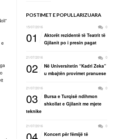
POSTIMET E POPULLARIZUARA
oli”
15/07/2016
0
01
Aktorët rezidentë të Teatrit të
Gjilanit po i presin pagat
 e
21/07/2016
0
02
nga
Në Universitetin “Kadri Zeka”
po
u mbajtën provimet pranuese
it
21/07/2016
0
03
Bursa e Turqisë ndihmon
shkollat e Gjilanit me mjete
teknike
21/07/2016
0
04
Koncert për fëmijë të