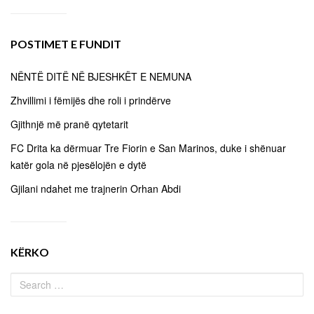
POSTIMET E FUNDIT
NËNTË DITË NË BJESHKËT E NEMUNA
Zhvillimi i fëmijës dhe roli i prindërve
Gjithnjë më pranë qytetarit
FC Drita ka dërmuar Tre Fiorin e San Marinos, duke i shënuar
katër gola në pjesëlojën e dytë
Gjilani ndahet me trajnerin Orhan Abdi
KËRKO