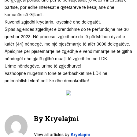
partisë, por edhe interesat e qytetarëve të kësaj ane dhe
komunës së Gjilanit.
Kuvendi zgjodhi kryetarin, kryesinë dhe delegatët.
Sipas agjendës zgjedhjet e brendshme do të përfundojnë më 30
qershor 2023. Në proceset zgjedhore do të përfshihen dyzet e
katër (44) nëndegë, me një pjesëmarrje të afër 3000 delegatëve.
Apelojmë për pjesëmarrje në zgjedhje e vendimmarrje në të gjitha
nëndegët dhe gjatë gjithë muajit të zgjedhim me LDK.
Urime nëndegëve, urime të zgjedhurve!
Vazhdojmë rrugëtimin tonë të përbashkët me LDK-në,
potencialisht vlerë politike dhe demokratike!
By
Kryelajmi
View all articles by
Kryelajmi