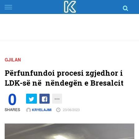
Skip
to
content
GJILAN
Përfunfundoi procesi zgjedhor i
LDK-së në nëndegën e Bresalcit
0
SHARES
23/06/2023
KRYELAJMI