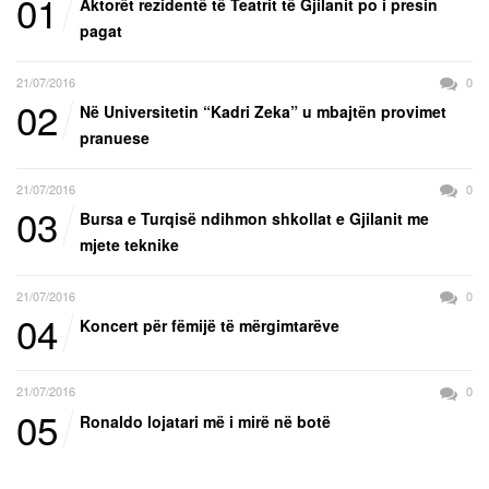
01
Aktorët rezidentë të Teatrit të Gjilanit po i presin
pagat
21/07/2016
0
02
Në Universitetin “Kadri Zeka” u mbajtën provimet
pranuese
21/07/2016
0
03
Bursa e Turqisë ndihmon shkollat e Gjilanit me
mjete teknike
21/07/2016
0
04
Koncert për fëmijë të mërgimtarëve
21/07/2016
0
05
Ronaldo lojatari më i mirë në botë