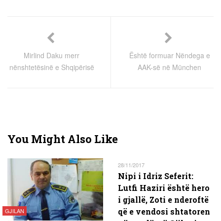
Mirlind Daku merr
Është formuar Nëndega e
nënshtetësinë e Shqipërisë
AAK-së në München
You Might Also Like
28/11/2017
Nipi i Idriz Seferit:
Lutfi Haziri është hero
i gjallë, Zoti e nderoftë
që e vendosi shtatoren
GJILAN