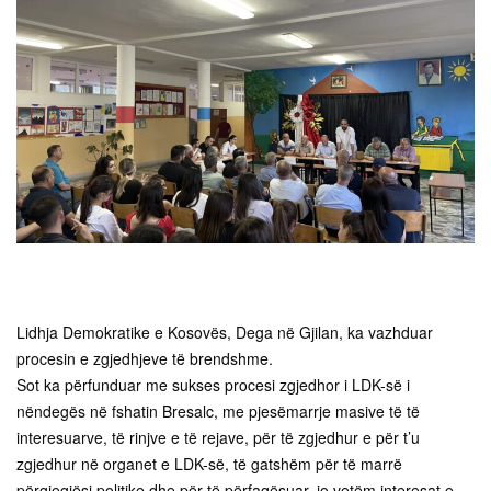
Lidhja Demokratike e Kosovës, Dega në Gjilan, ka vazhduar
procesin e zgjedhjeve të brendshme.
Sot ka përfunduar me sukses procesi zgjedhor i LDK-së i
nëndegës në fshatin Bresalc, me pjesëmarrje masive të të
interesuarve, të rinjve e të rejave, për të zgjedhur e për t’u
zgjedhur në organet e LDK-së, të gatshëm për të marrë
përgjegjësi politike dhe për të përfaqësuar, jo vetëm interesat e