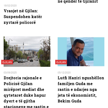
në qendër të Gjilanit
18/02/2020
Vrasjet në Gjilan:
Suspendohen katër
zyrtarë policorë
GJILAN
GJILAN
03/09/2025
05/12/2020
Drejtoria rajonale e
Lutfi Haziri ngushëllon
Policisë Gjilan
familjen Guda me
mirëpret mediat dhe
rastin e ndarjes nga
qytetaret duke hapur
jeta të ekonomistit,
dyert e të gjitha
Bekim Guda​
stacioneve me rastin e