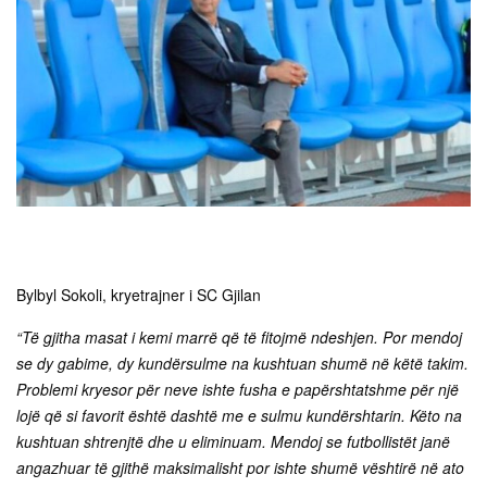
Bylbyl Sokoli, kryetrajner i SC Gjilan
“Të gjitha masat i kemi marrë që të fitojmë ndeshjen. Por mendoj
se dy gabime, dy kundërsulme na kushtuan shumë në këtë takim.
Problemi kryesor për neve ishte fusha e papërshtatshme për një
lojë që si favorit është dashtë me e sulmu kundërshtarin. Këto na
kushtuan shtrenjtë dhe u eliminuam. Mendoj se futbollistët janë
angazhuar të gjithë maksimalisht por ishte shumë vështirë në ato