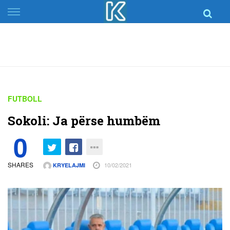
Skip
to
content
FUTBOLL
Sokoli: Ja përse humbëm
0
SHARES
10/02/2021
KRYELAJMI