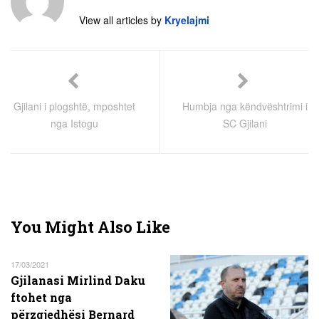
View all articles by
Kryelajmi
Gjilani i plogshtë, mposhtet
Humbja nga këndvështrimi i
nga Istogu
SC Gjilani
You Might Also Like
17/03/2021
Gjilanasi Mirlind Daku
ftohet nga
përzgjedhësi Bernard