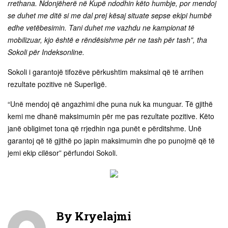
rrethana. Ndonjëherë në Kupë ndodhin këto humbje, por mendoj
se duhet me ditë si me dal prej kësaj situate sepse ekipi humbë
edhe vetëbesimin. Tani duhet me vazhdu ne kampionat të
mobilizuar, kjo është e rëndësishme për ne tash për tash”, tha
Sokoli për Indeksonline.
Sokoli i garantojë tifozëve përkushtim maksimal që të arrihen
rezultate pozitive në Superligë.
“Unë mendoj që angazhimi dhe puna nuk ka munguar. Të gjithë
kemi me dhanë maksimumin për me pas rezultate pozitive. Këto
janë obligimet tona që rrjedhin nga punët e përditshme. Unë
garantoj që të gjithë po japin maksimumin dhe po punojmë që të
jemi ekip cilësor” përfundoi Sokoli.
By
Kryelajmi