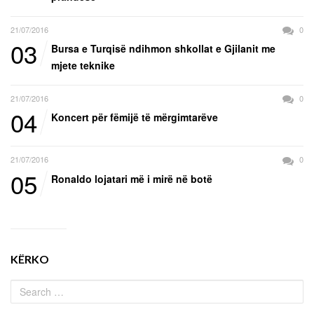
21/07/2016
0
03
Bursa e Turqisë ndihmon shkollat e Gjilanit me
mjete teknike
21/07/2016
0
04
Koncert për fëmijë të mërgimtarëve
21/07/2016
0
05
Ronaldo lojatari më i mirë në botë
KËRKO