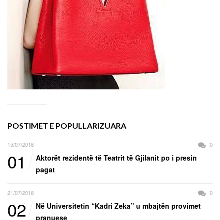
POSTIMET E POPULLARIZUARA
15/07/2016
0
01
Aktorët rezidentë të Teatrit të Gjilanit po i presin
pagat
21/07/2016
0
02
Në Universitetin “Kadri Zeka” u mbajtën provimet
pranuese