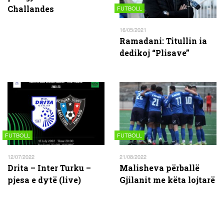
Challandes
FUTBOLL
16/05/2021
Ramadani: Titullin ia
dedikoj “Plisave”
FUTBOLL
FUTBOLL
12/07/2022
21/08/2022
Drita – Inter Turku –
Malisheva përballë
pjesa e dytë (live)
Gjilanit me këta lojtarë