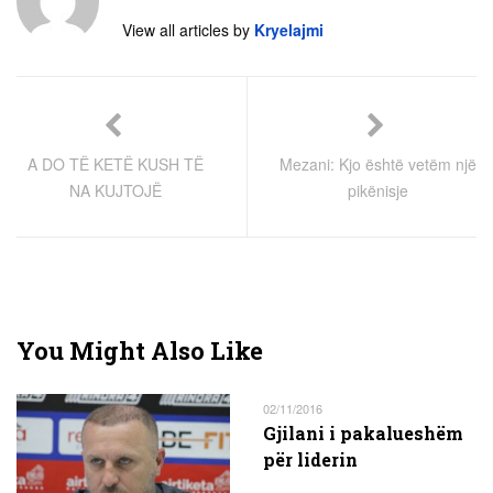
View all articles by
Kryelajmi
A DO TË KETË KUSH TË
Mezani: Kjo është vetëm një
NA KUJTOJË
pikënisje
You Might Also Like
02/11/2016
Gjilani i pakalueshëm
për liderin