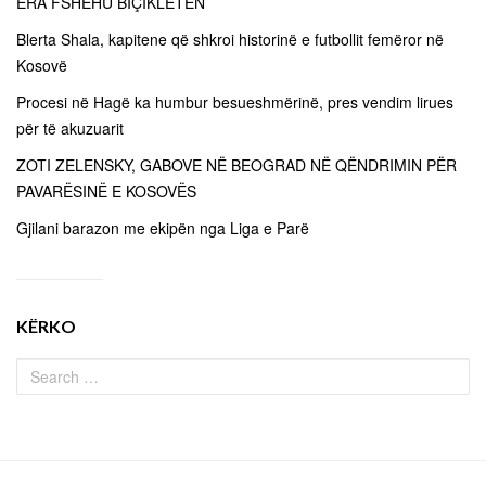
ERA FSHEHU BIÇIKLETËN
Blerta Shala, kapitene që shkroi historinë e futbollit femëror në
Kosovë
Procesi në Hagë ka humbur besueshmërinë, pres vendim lirues
për të akuzuarit
ZOTI ZELENSKY, GABOVE NË BEOGRAD NË QËNDRIMIN PËR
PAVARËSINË E KOSOVËS
Gjilani barazon me ekipën nga Liga e Parë
KËRKO