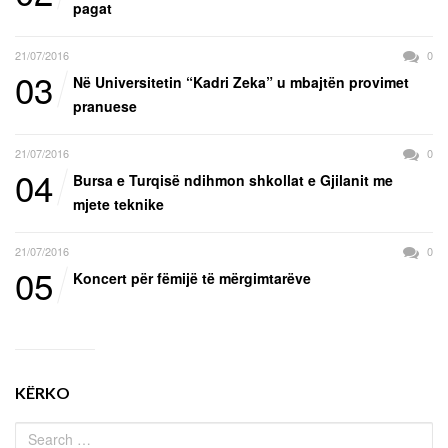
pagat
21/07/2016
0
03
Në Universitetin “Kadri Zeka” u mbajtën provimet
pranuese
21/07/2016
0
04
Bursa e Turqisë ndihmon shkollat e Gjilanit me
mjete teknike
21/07/2016
0
05
Koncert për fëmijë të mërgimtarëve
KËRKO