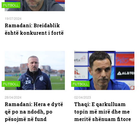
FUTBOLL
19/07/2024
Ramadani: Breidablik
është konkurent i fortë
FUTBOLL
FUTBOLL
28/04/2024
02/04/2023
Ramadani: Hera e dytë
Thaqi: E qarkulluam
që po na ndodh, po
topin më mirë dhe me
pësojmë në fund
meritë shënuam fitore