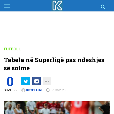
Skip
to
content
FUTBOLL
Tabela në Superligë pas ndeshjes
së sotme
0
SHARES
21/08/2023
KRYELAJMI