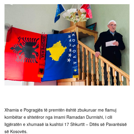
Xhamia e Pogragjës të premtën është zbukuruar me flamuj
kombëtar e shtetëror nga imami Ramadan Durmishi, i cili
ligjëratën e xhumasë ia kushtoi 17 Shkurtit – Ditës së Pavarësisë
së Kosovës.