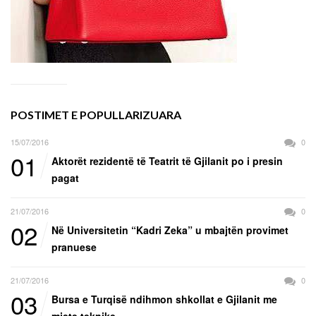
POSTIMET E POPULLARIZUARA
15/07/2016
0
01
Aktorët rezidentë të Teatrit të Gjilanit po i presin
pagat
21/07/2016
0
02
Në Universitetin “Kadri Zeka” u mbajtën provimet
pranuese
21/07/2016
0
03
Bursa e Turqisë ndihmon shkollat e Gjilanit me