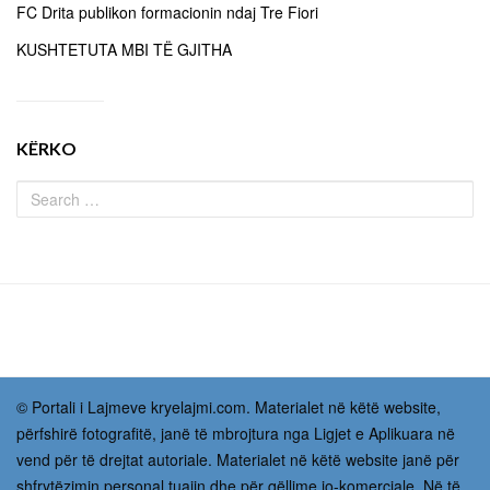
FC Drita publikon formacionin ndaj Tre Fiori
KUSHTETUTA MBI TË GJITHA
KËRKO
© Portali i Lajmeve kryelajmi.com. Materialet në këtë website,
përfshirë fotografitë, janë të mbrojtura nga Ligjet e Aplikuara në
vend për të drejtat autoriale. Materialet në këtë website janë për
shfrytëzimin personal tuajin dhe për qëllime jo-komerciale. Në të