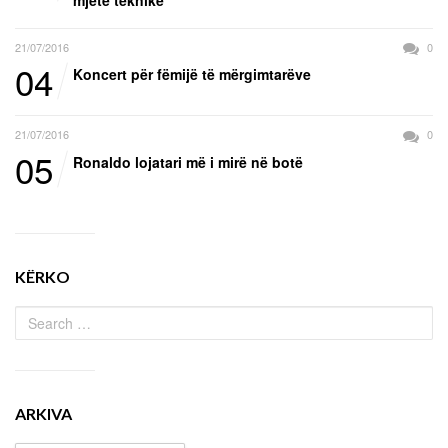
mjete teknike
21/07/2016
0
04
Koncert për fëmijë të mërgimtarëve
21/07/2016
0
05
Ronaldo lojatari më i mirë në botë
KËRKO
ARKIVA