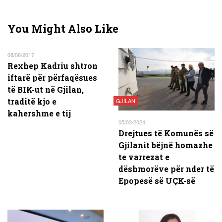
You Might Also Like
08/06/2017
Rexhep Kadriu shtron
iftarë për përfaqësues
të BIK-ut në Gjilan,
traditë kjo e
GJILAN
kahershme e tij
05/03/2024
Drejtues të Komunës së
Gjilanit bëjnë homazhe
te varrezat e
dëshmorëve për nder të
Epopesë së UÇK-së