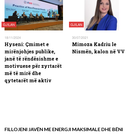
GJILAN
GJILAN
18/11/2024
30/07/2021
Hyseni: Çmimet e
Mimoza Kadriu le
mirënjohjes publike,
Nismën, kalon në VV
janë të rëndësishme e
motivuese për zyrtarët
më të mirë dhe
qytetarët më aktiv
FILLOJENI JAVËN ME ENERGJI MAKSIMALE DHE BËNI