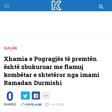
Skip
to
content
GJILAN
Xhamia e Pogragjës të premtën
është zbukuruar me flamuj
kombëtar e shtetëror nga imami
Ramadan Durmishi
0
SHARES
14/02/2026
KRYELAJMI