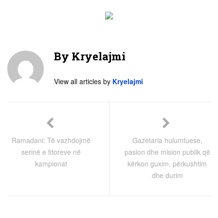
By
Kryelajmi
View all articles by
Kryelajmi
Ramadani: Të vazhdojmë
Gazetaria hulumtuese,
serinë e fitoreve në
pasion dhe mision publik që
kampionat
kërkon guxim, përkushtim
dhe durim