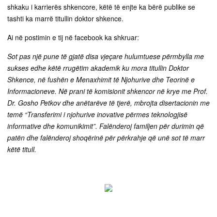
shkaku i karrierës shkencore, këtë të enjte ka bërë publike se
tashti ka marrë titullin doktor shkence.
Ai në postimin e tij në facebook ka shkruar:
Sot pas një pune të gjatë disa vjeçare hulumtuese përmbylla me
sukses edhe këtë rrugëtim akademik ku mora titullin Doktor
Shkence, në fushën e Menaxhimit të Njohurive dhe Teorinë e
Informacioneve. Në prani të komisionit shkencor në krye me Prof.
Dr. Gosho Petkov dhe anëtarëve të tjerë, mbrojta disertacionin me
temë “Transferimi i njohurive inovative përmes teknologjisë
informative dhe komunikimit”. Falënderoj familjen për durimin që
patën dhe falënderoj shoqërinë për përkrahje që unë sot të marr
këtë titull.