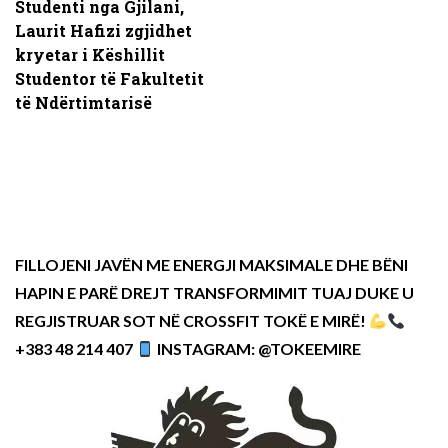
Studenti nga Gjilani,
Laurit Hafizi zgjidhet
kryetar i Këshillit
Studentor të Fakultetit
të Ndërtimtarisë
FILLOJENI JAVËN ME ENERGJI MAKSIMALE DHE BËNI
HAPIN E PARË DREJT TRANSFORMIMIT TUAJ DUKE U
REGJISTRUAR SOT NË CROSSFIT TOKË E MIRË!
+383 48 214 407
INSTAGRAM: @TOKEEMIRE