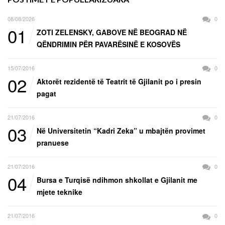
08/08/2026
0
01
ZOTI ZELENSKY, GABOVE NË BEOGRAD NË
QËNDRIMIN PËR PAVARËSINË E KOSOVËS
15/07/2016
0
02
Aktorët rezidentë të Teatrit të Gjilanit po i presin
pagat
21/07/2016
0
03
Në Universitetin “Kadri Zeka” u mbajtën provimet
pranuese
21/07/2016
0
04
Bursa e Turqisë ndihmon shkollat e Gjilanit me
mjete teknike
21/07/2016
0