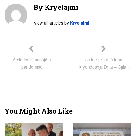
By
Kryelajmi
View all articles by
Kryelajmi
Arsimimi si pasojë e
Ja kur pritet të luhet
pandemisë
kryendeshja Drita – Gjilani
You Might Also Like