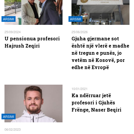
ARSIMI
ARSIMI
25/09/2024
25/06/2026
U pensionua profesori
Gjuha gjermane sot
Hajrush Zeqiri
është një vlerë e madhe
në tregun e punës, jo
vetëm në Kosovë, por
edhe në Evropë
10/01/2021
Ka ndërruar jetë
profesori i Gjuhës
Frënge, Naser Beqiri
ARSIMI
06/02/2023