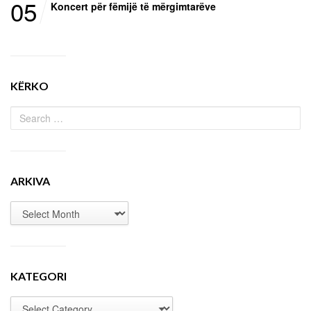
05
Koncert për fëmijë të mërgimtarëve
KËRKO
ARKIVA
KATEGORI