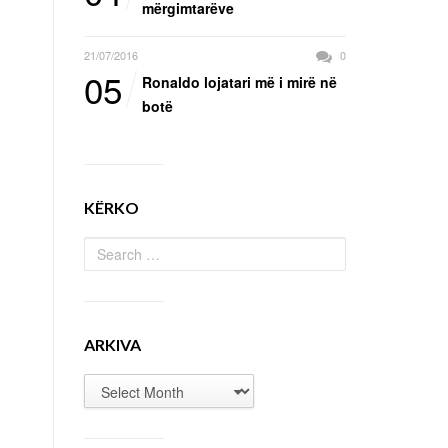
mërgimtarëve
21/07/2016
0
05
Ronaldo lojatari më i mirë në
botë
KËRKO
ARKIVA