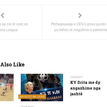
e sa më të mirë në
Përfaqësuesja e CEV-it çmon punën
ons League
po bëhet në rregullimin e palestrë
Also Like
10/02/2017
KV Drita me dy
angazhime nga
jashtë
SPORTET ME DORË
28/05/2022