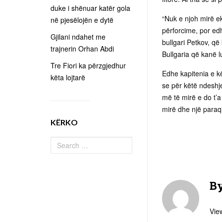
duke i shënuar katër gola
“Nuk e njoh mirë eki
në pjesëlojën e dytë
përforcime, por edh
Gjilani ndahet me
bullgari Petkov, që
trajnerin Orhan Abdi
Bullgaria që kanë l
Tre Fiori ka përzgjedhur
Edhe kapitenia e kë
këta lojtarë
se për këtë ndeshje
më të mirë e do t’a
mirë dhe një paraq
KËRKO
B
View