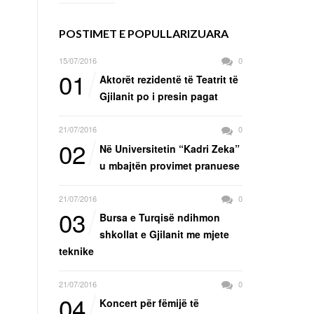
POSTIMET E POPULLARIZUARA
15/07/2016
0
01
Aktorët rezidentë të Teatrit të
Gjilanit po i presin pagat
21/07/2016
0
02
Në Universitetin “Kadri Zeka”
u mbajtën provimet pranuese
21/07/2016
0
03
Bursa e Turqisë ndihmon
shkollat e Gjilanit me mjete
teknike
21/07/2016
0
04
Koncert për fëmijë të