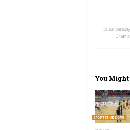
Duam paraqitj
Chamip
You Might 
SPORTET ME DORË
24/01/2026