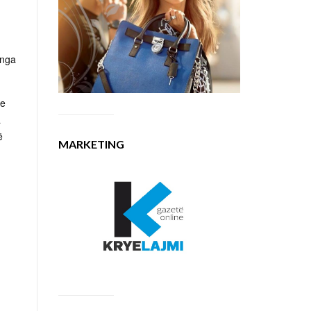
 nga
he
a
ë
MARKETING