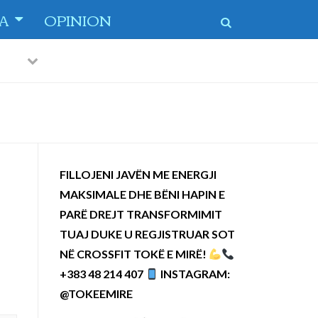
TA
OPINION
Previous
Next
 dytë
-
FILLOJENI JAVËN ME ENERGJI
MAKSIMALE DHE BËNI HAPIN E
PARË DREJT TRANSFORMIMIT
TUAJ DUKE U REGJISTRUAR SOT
NË CROSSFIT TOKË E MIRË!
+383 48 214 407
INSTAGRAM:
@TOKEEMIRE