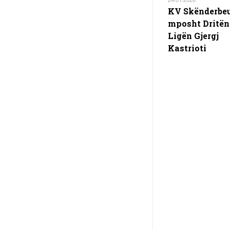
KV Skënderbe
mposht Dritën
Ligën Gjergj
Kastrioti