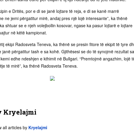
pin e Dritës, por e di se janë lojtare të reja, e di se kanë marrë
e ne jemi përgatitur mirë, andaj pres një lojë interesante”, ka thënë
 ka shtuar se e njeh volejbollin kosovar, ngase ka pasur lojtarë e lojtare
uajtur në këtë kampionat.
tij ekipi Radosveta Teneva, ka thënë se presin fitore të ekipit të tyre d
 janë përgatitur tash e sa kohë. Gjithësesi se do të synojmë rezultat s
 kemi edhe ndeshjen e kthimit në Bullgari. “Premtojmë angazhim, lojë t
itje të mirë”, ka thënë Radosveta Teneva.
y
Kryelajmi
 all articles by
Kryelajmi