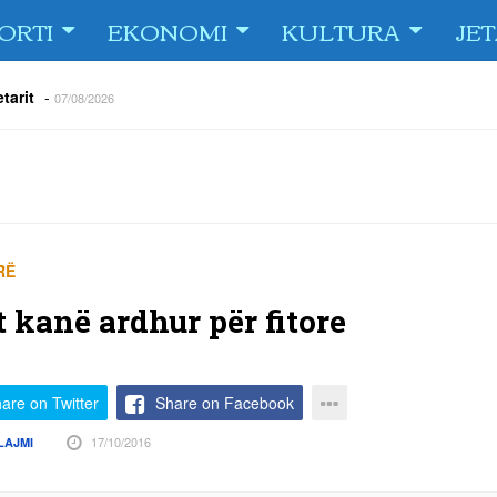
ORTI
EKONOMI
KULTURA
JE
tarit
-
07/08/2026
e Fiorin e San Marinos, duke i shënuar katër gola në pjesëlojën e
jnerin Orhan Abdi
-
06/08/2026
r këta lojtarë
-
06/08/2026
acionin ndaj Tre Fiori
-
06/08/2026
rëson Dritën
-
06/08/2026
olici portofolin me dokumente dhe të holla
-
06/08/2026
RË
t kanë ardhur për fitore
are on Twitter
Share on Facebook
17/10/2016
LAJMI