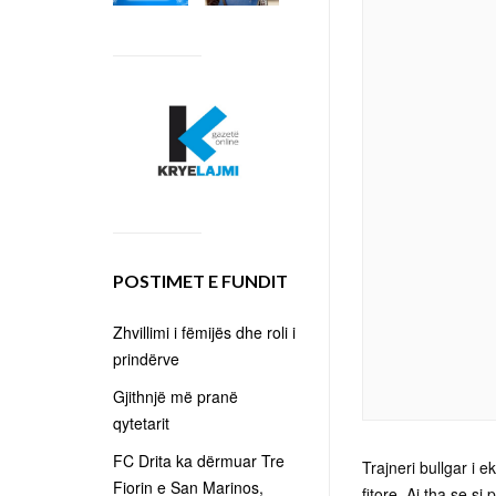
POSTIMET E FUNDIT
Zhvillimi i fëmijës dhe roli i
prindërve
Gjithnjë më pranë
qytetarit
FC Drita ka dërmuar Tre
Trajneri bullgar i 
Fiorin e San Marinos,
fitore. Ai tha se si