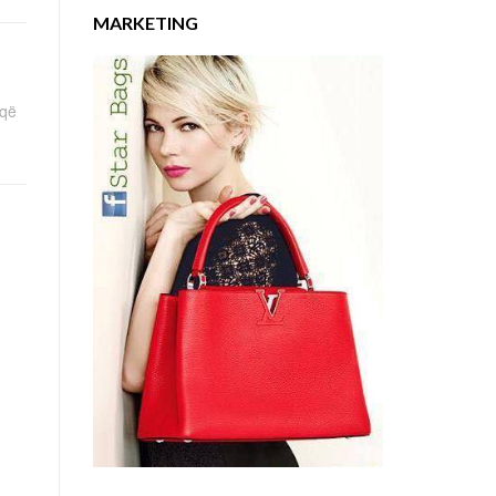
MARKETING
 që
s