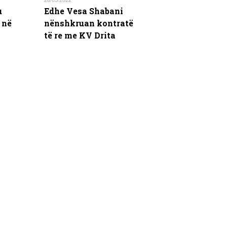
u
Edhe Vesa Shabani
 në
nënshkruan kontratë
të re me KV Drita