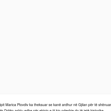
ekipit Marica Plovdiv ka theksuar se kanë ardhur në Gjilan për të shënua
 për Dritën ashtu edhe për ekipin e tij kjo ndeshje do të jetë historike.