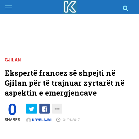
Skip
to
content
GJILAN
Ekspertë francez së shpejti në
Gjilan për të trajnuar zyrtarët në
aspektin e emergjencave
0
SHARES
31/01/2017
KRYELAJMI