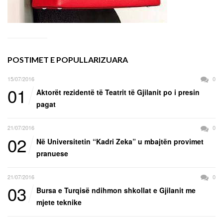
POSTIMET E POPULLARIZUARA
15/07/2016
0
01
Aktorët rezidentë të Teatrit të Gjilanit po i presin
pagat
21/07/2016
0
02
Në Universitetin “Kadri Zeka” u mbajtën provimet
pranuese
21/07/2016
0
03
Bursa e Turqisë ndihmon shkollat e Gjilanit me
mjete teknike