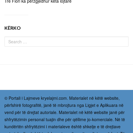
Tre Fiori ka përzgjedhur këta lojtarë
KËRKO
© Portali i Lajmeve kryelajmi.com. Materialet në këtë website,
përfshirë fotografitë, janë të mbrojtura nga Ligjet e Aplikuara në
vend për të drejtat autoriale. Materialet në këtë website janë për
shfrytëzimin personal tuajin dhe për qëllime jo-komerciale. Në të
kundërtën shfrytëzimi i materialeve është shkelje e të drejtave