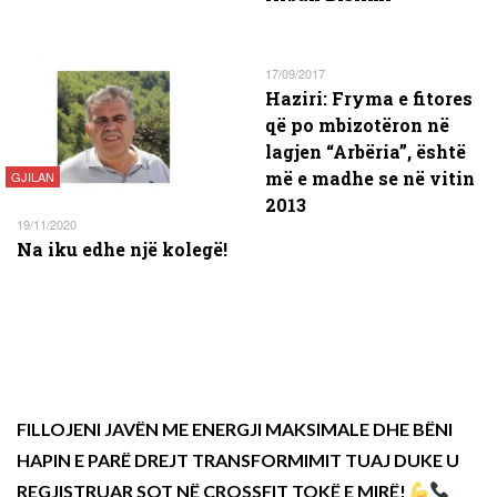
17/09/2017
Haziri: Fryma e fitores
që po mbizotëron në
lagjen “Arbëria”, është
më e madhe se në vitin
GJILAN
2013
19/11/2020
Na iku edhe një kolegë!
FILLOJENI JAVËN ME ENERGJI MAKSIMALE DHE BËNI
HAPIN E PARË DREJT TRANSFORMIMIT TUAJ DUKE U
REGJISTRUAR SOT NË CROSSFIT TOKË E MIRË!