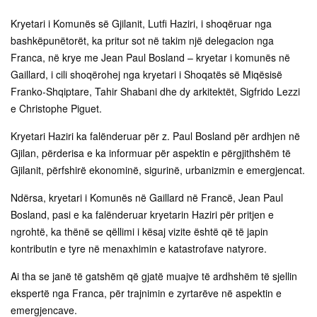
Kryetari i Komunës së Gjilanit, Lutfi Haziri, i shoqëruar nga
bashkëpunëtorët, ka pritur sot në takim një delegacion nga
Franca, në krye me Jean Paul Bosland – kryetar i komunës në
Gaillard, i cili shoqërohej nga kryetari i Shoqatës së Miqësisë
Franko-Shqiptare, Tahir Shabani dhe dy arkitektët, Sigfrido Lezzi
e Christophe Piguet.
Kryetari Haziri ka falënderuar për z. Paul Bosland për ardhjen në
Gjilan, përderisa e ka informuar për aspektin e përgjithshëm të
Gjilanit, përfshirë ekonominë, sigurinë, urbanizmin e emergjencat.
Ndërsa, kryetari i Komunës në Gaillard në Francë, Jean Paul
Bosland, pasi e ka falënderuar kryetarin Haziri për pritjen e
ngrohtë, ka thënë se qëllimi i kësaj vizite është që të japin
kontributin e tyre në menaxhimin e katastrofave natyrore.
Ai tha se janë të gatshëm që gjatë muajve të ardhshëm të sjellin
ekspertë nga Franca, për trajnimin e zyrtarëve në aspektin e
emergjencave.