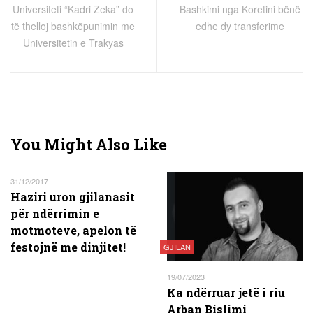
Universiteti “Kadri Zeka” do
Bashkimi nga Koretini bënë
të thelloj bashkëpunimin me
edhe dy transferime
Universitetin e Trakyas
You Might Also Like
31/12/2017
Haziri uron gjilanasit
për ndërrimin e
motmoteve, apelon të
festojnë me dinjitet!
GJILAN
19/07/2023
Ka ndërruar jetë i riu
Arban Bislimi