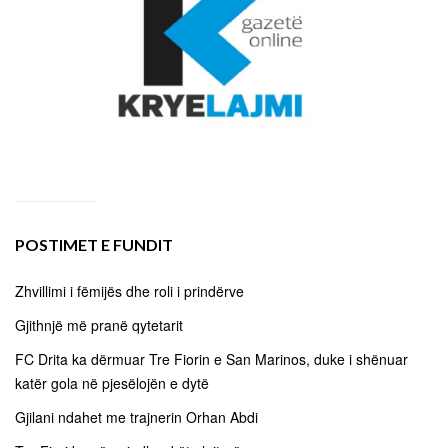
POSTIMET E FUNDIT
Zhvillimi i fëmijës dhe roli i prindërve
Gjithnjë më pranë qytetarit
FC Drita ka dërmuar Tre Fiorin e San Marinos, duke i shënuar
katër gola në pjesëlojën e dytë
Gjilani ndahet me trajnerin Orhan Abdi