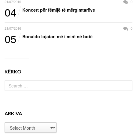
21/07/2016
0
04
Koncert për fëmijë të mërgimtarëve
21/07/2016
0
05
Ronaldo lojatari më i mirë në botë
KËRKO
ARKIVA