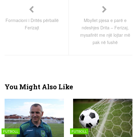
Formacioni i Dritës përballë
Mbyllet pjesa e parë e
Ferizajt
ndeshjes Drita – Ferizaj,
mysafirët me një lojtar më
pak në fushë
You Might Also Like
FUTBOLL
FUTBOLL