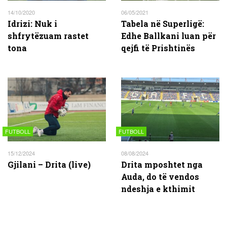
14/10/2020
06/05/2021
Idrizi: Nuk i
Tabela në Superligë:
shfrytëzuam rastet
Edhe Ballkani luan për
tona
qejfi të Prishtinës
FUTBOLL
FUTBOLL
15/12/2024
08/08/2024
Gjilani – Drita (live)
Drita mposhtet nga
Auda, do të vendos
ndeshja e kthimit