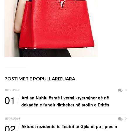
POSTIMET E POPULLARIZUARA
10/08/2026
0
01
Ardian Nuhiu është i vetmi kryetrajner që në
dekadën e fundit rikthehet në stolin e Dritës
15/07/2016
0
02
Aktorët rezidentë të Teatrit të Gjilanit po i presin