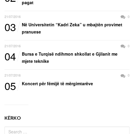
pagat
21/07/2016
0
03
Në Universitetin “Kadri Zeka” u mbajtën provimet
pranuese
21/07/2016
0
04
Bursa e Turqisë ndihmon shkollat e Gjilanit me
mjete teknike
21/07/2016
0
05
Koncert për fëmijë të mërgimtarëve
KËRKO