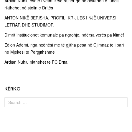
Ardian Nuhiu është i vetmi kryetrajner që në dekadën e fundit
rikthehet në stolin e Dritës
ANTON NIKË BERISHA, PROFILI KRIJUES I NJË UNIVERSI
LETRAR DHE STUDIMOR
Dimrit institucionet komunale pa ngrohje, ndërsa verës pa klimë!
Edion Ademi, nga nxënësi me të gjitha pesa në Gjimnaz te i pari
në Mjekësi të Përgjithshme
Ardian Nuhiu rikthehet te FC Drita
KËRKO