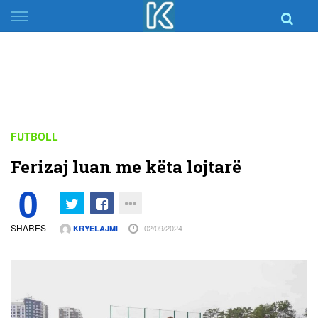
Skip
to
content
FUTBOLL
Ferizaj luan me këta lojtarë
0
SHARES
02/09/2024
KRYELAJMI