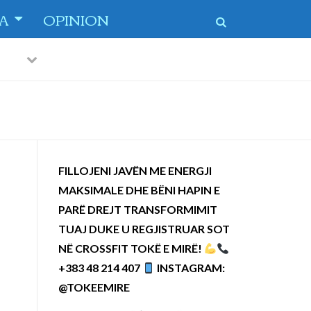
TA
OPINION
Previous
Next
 dytë
-
FILLOJENI JAVËN ME ENERGJI
MAKSIMALE DHE BËNI HAPIN E
PARË DREJT TRANSFORMIMIT
TUAJ DUKE U REGJISTRUAR SOT
NË CROSSFIT TOKË E MIRË!
+383 48 214 407
INSTAGRAM:
@TOKEEMIRE