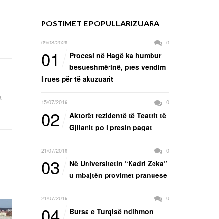
POSTIMET E POPULLARIZUARA
09/08/2026
0
01
Procesi në Hagë ka humbur
besueshmërinë, pres vendim
lirues për të akuzuarit
a
15/07/2016
0
02
Aktorët rezidentë të Teatrit të
Gjilanit po i presin pagat
21/07/2016
0
03
Në Universitetin “Kadri Zeka”
u mbajtën provimet pranuese
21/07/2016
0
04
Bursa e Turqisë ndihmon