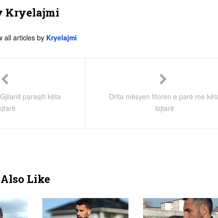
y
Kryelajmi
 all articles by
Kryelajmi
Gjilanit paraqiti këta
Drita mësyen fitoren e parë me kët
ojtarë
lojtarë
Also Like