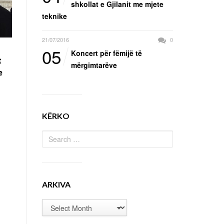
shkollat e Gjilanit me mjete
teknike
21/07/2016
0
05
Koncert për fëmijë të
t
mërgimtarëve
e
KËRKO
ARKIVA