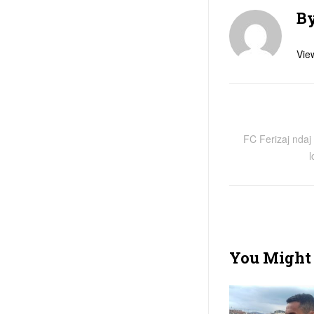
B
View
FC Ferizaj ndaj 
l
You Might 