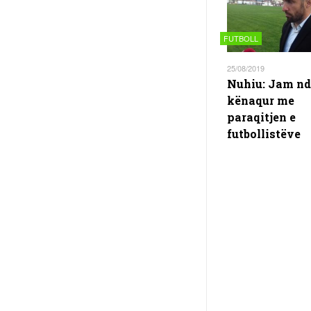
FUTBOLL
25/08/2019
Nuhiu: Jam nd
kënaqur me
paraqitjen e
futbollistëve