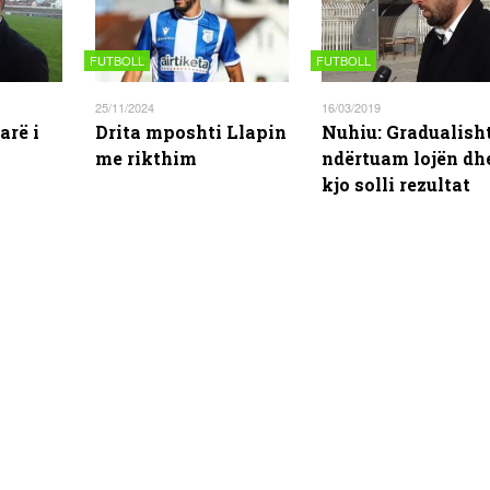
FUTBOLL
FUTBOLL
25/11/2024
16/03/2019
arë i
Drita mposhti Llapin
Nuhiu: Gradualish
me rikthim
ndërtuam lojën dh
kjo solli rezultat