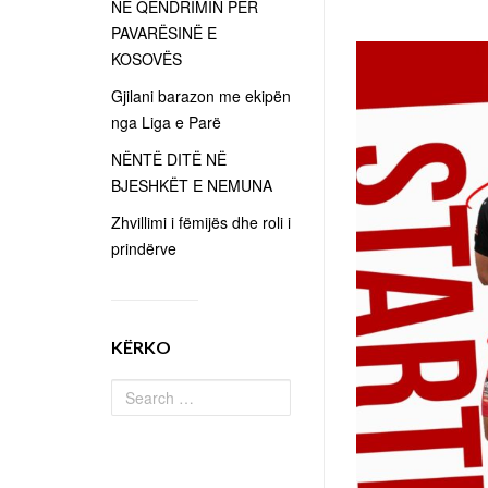
NË QËNDRIMIN PËR
PAVARËSINË E
KOSOVËS
Gjilani barazon me ekipën
nga Liga e Parë
NËNTË DITË NË
BJESHKËT E NEMUNA
Zhvillimi i fëmijës dhe roli i
prindërve
KËRKO