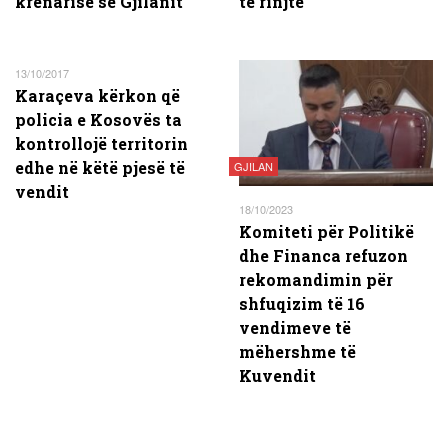
krenarisë së Gjilanit
të rinjtë
13/10/2017
Karaçeva kërkon që
policia e Kosovës ta
kontrollojë territorin
edhe në këtë pjesë të
GJILAN
vendit
18/10/2023
Komiteti për Politikë
dhe Financa refuzon
rekomandimin për
shfuqizim të 16
vendimeve të
mëhershme të
Kuvendit