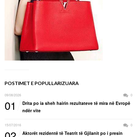
POSTIMET E POPULLARIZUARA
09/08/2026
0
01
Drita po ia sheh hairin rezultateve të mira në Evropë
ndër vite
15/07/2016
0
02
Aktorët rezidentë të Teatrit të Gjilanit po i presin