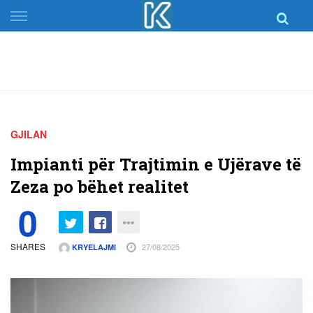
Skip
to
content
GJILAN
Impianti për Trajtimin e Ujërave të
Zeza po bëhet realitet
0
SHARES
27/08/2025
KRYELAJMI