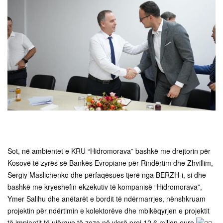
Sot, në ambientet e KRU “Hidromorava” bashkë me drejtorin për
Kosovë të zyrës së Bankës Evropiane për Rindërtim dhe Zhvillim,
Sergiy Maslichenko dhe përfaqësues tjerë nga BERZH-i, si dhe
bashkë me kryeshefin ekzekutiv të kompanisë “Hidromorava”,
Ymer Salihu dhe anëtarët e bordit të ndërmarrjes, nënshkruam
projektin për ndërtimin e kolektorëve dhe mbikëqyrjen e projektit
të impiantit të ujërave të zeza në vlerë prej 12.6 milion euro.