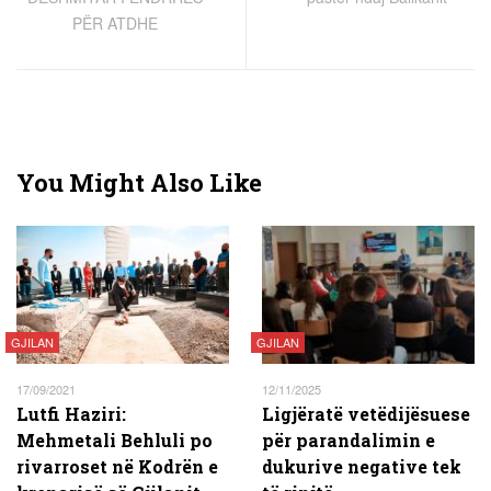
PËR ATDHE
You Might Also Like
GJILAN
GJILAN
17/09/2021
12/11/2025
Lutfi Haziri:
Ligjëratë vetëdijësuese
Mehmetali Behluli po
për parandalimin e
rivarroset në Kodrën e
dukurive negative tek