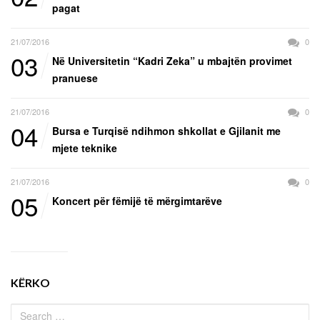
pagat
21/07/2016
0
03
Në Universitetin “Kadri Zeka” u mbajtën provimet
pranuese
21/07/2016
0
04
Bursa e Turqisë ndihmon shkollat e Gjilanit me
mjete teknike
21/07/2016
0
05
Koncert për fëmijë të mërgimtarëve
KËRKO