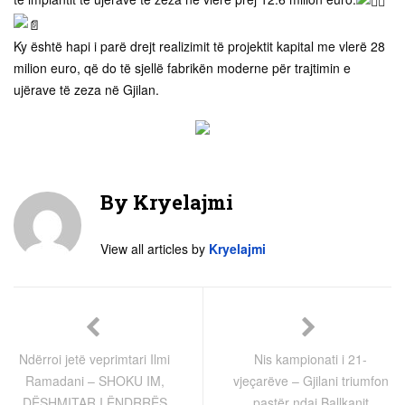
Ky është hapi i parë drejt realizimit të projektit kapital me vlerë 28
milion euro, që do të sjellë fabrikën moderne për trajtimin e
ujërave të zeza në Gjilan.
By
Kryelajmi
View all articles by
Kryelajmi
Ndërroi jetë veprimtari Ilmi
Nis kampionati i 21-
Ramadani – SHOKU IM,
vjeçarëve – Gjilani triumfon
DËSHMITAR I ËNDRRËS
pastër ndaj Ballkanit