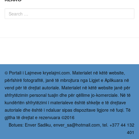
© Portali i Lajmeve kryelajmi.com. Materialet në këtë website,
përfshirë fotografitë, janë të mbrojtura nga Ligjet e Aplikuara në
vend për të drejtat autoriale. Materialet në këtë website janë për
shfrytëzimin personal tuajin dhe për qëllime jo-komerciale. Në të
kundërtën shfrytëzimi i materialeve është shkelje e të drejtave
autoriale dhe është i ndaluar sipas dispozitave ligjore në fuqi. Të
gjitha të drejtat e rezervuara ©2016
Botues: Enver Sadiku,
enver_sa@hotmail.com
, tel. +377 44 132
401