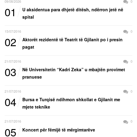
09/08/2026
0
01
U aksidentua para dhjetë ditësh, ndërron jetë në
spital
15/07/2016
0
02
Aktorët rezidentë të Teatrit të Gjilanit po i presin
pagat
21/07/2016
0
03
Në Universitetin “Kadri Zeka” u mbajtën provimet
pranuese
21/07/2016
0
04
Bursa e Turqisë ndihmon shkollat e Gjilanit me
mjete teknike
21/07/2016
0
05
Koncert për fëmijë të mërgimtarëve