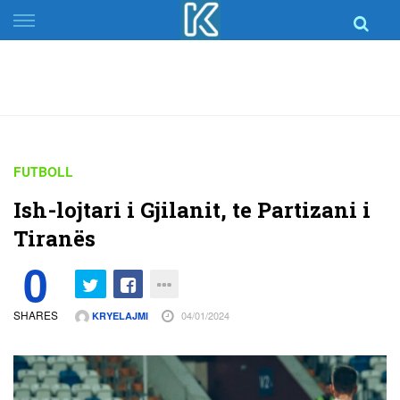
Skip
to
content
FUTBOLL
Ish-lojtari i Gjilanit, te Partizani i
Tiranës
0
SHARES
04/01/2024
KRYELAJMI