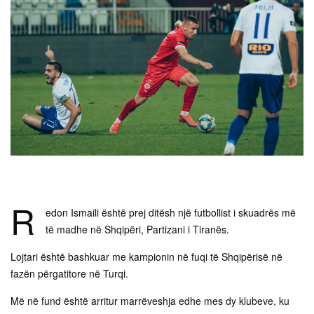
R
edon Ismaili është prej ditësh një futbollist i skuadrës më
të madhe në Shqipëri, Partizani i Tiranës.
Lojtari është bashkuar me kampionin në fuqi të Shqipërisë në
fazën përgatitore në Turqi.
Më në fund është arritur marrëveshja edhe mes dy klubeve, ku