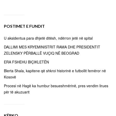
POSTIMET E FUNDIT
U aksidentua para dhjetë ditësh, ndërron jetë në spital
DALLIMI MES KRYEMINISTRIT RAMA DHE PRESIDENTIT
ZELENSKY PËRBALLË VUÇIQ NË BEOGRAD
ERA FSHEHU BIÇIKLETËN
Blerta Shala, kapitene që shkroi historinë e futbollit femëror në
Kosovë
Procesi në Hagë ka humbur besueshmërinë, pres vendim lirues
për të akuzuarit
KËRKO