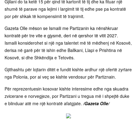
Gjilani do ta ketë 15 për qind të kartonit të tij dhe ka fituar një
shumë të parave nga lejimi i largimit të tij edhe pse pa kontratë
por për shkak të kompensimit të trajnimit.
Gazeta Olle mëson se Ismaili me Partizanin ka nënshkruar
kontratë për tre vite e gjysmë, deri në qershor të vitit 2027.
Ismaili konsiderohet si një nga talentet më të mëdhenj në Kosovë,
derisa në garë për të ishin edhe Ballkani, Llapi e Prishtina në
Kosovë, si dhe Shkëndija e Tetovës.
Gjithashtu për lojtarin ditët e fundit kishte ardhur një ofertë zyrtare
nga Polonia, por ai veç se kishte vendosur për Partiznain.
Për reprezentuesin kosovar kishte interesime edhe nga skuadra
zvicerane e norvegjeze, por Partizani u tregua më i shpejtë duke
e blinduar atë me një kontratë afatgjate.
/Gazeta Olle/