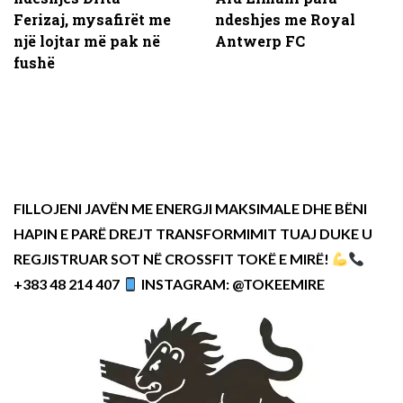
Ferizaj, mysafirët me
ndeshjes me Royal
një lojtar më pak në
Antwerp FC
fushë
FILLOJENI JAVËN ME ENERGJI MAKSIMALE DHE BËNI
HAPIN E PARË DREJT TRANSFORMIMIT TUAJ DUKE U
REGJISTRUAR SOT NË CROSSFIT TOKË E MIRË!
+383 48 214 407
INSTAGRAM: @TOKEEMIRE