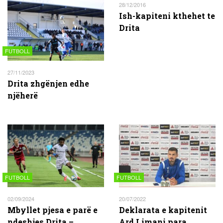
28/12/2016
Ish-kapiteni kthehet te
Drita
FUTBOLL
27/11/2023
Drita zhgënjen edhe
njëherë
FUTBOLL
FUTBOLL
02/09/2024
20/07/2022
Mbyllet pjesa e parë e
Deklarata e kapitenit
ndeshjes Drita –
Ard Limani para