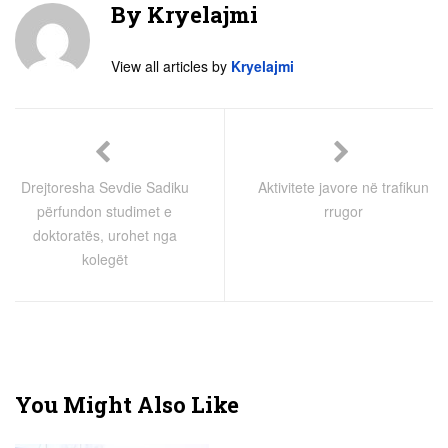
By
Kryelajmi
View all articles by
Kryelajmi
Drejtoresha Sevdie Sadiku
Aktivitete javore në trafikun
përfundon studimet e
rrugor
doktoratës, urohet nga
kolegët
You Might Also Like