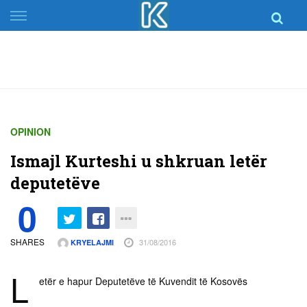
Skip
to
content
OPINION
Ismajl Kurteshi u shkruan letër
deputetëve
0
SHARES
31/08/2016
KRYELAJMI
L
etër e hapur Deputetëve të Kuvendit të Kosovës