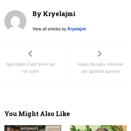
By
Kryelajmi
View all articles by
Kryelajmi
Nga Gjilani Fadil Vokrri jep
Hasan Bunjaku nderohet
një zotim
për gazetari sportive
You Might Also Like