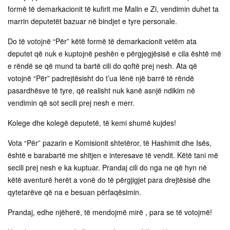
formë të demarkacionit të kufirit me Malin e Zi, vendimin duhet ta
marrin deputetët bazuar në bindjet e tyre personale.
Do të votojnë “Për” këtë formë të demarkacionit vetëm ata
deputet që nuk e kuptojnë peshën e përgjegjësisë e cila është më
e rëndë se që mund ta bartë cili do qoftë prej nesh. Ata që
votojnë “Për” padrejtësisht do t’ua lënë një barrë të rëndë
pasardhësve të tyre, që realisht nuk kanë asnjë ndikim në
vendimin që sot secili prej nesh e merr.
Kolege dhe kolegë deputetë, të kemi shumë kujdes!
Vota “Për” pazarin e Komisionit shtetëror, të Hashimit dhe Isës,
është e barabartë me shitjen e interesave të vendit. Këtë tani më
secili prej nesh e ka kuptuar. Prandaj cili do nga ne që hyn në
këtë aventurë herët a vonë do të përgjigjet para drejtësisë dhe
qytetarëve që na e besuan përfaqësimin.
Prandaj, edhe njëherë, të mendojmë mirë , para se të votojmë!