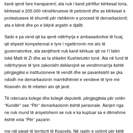
kanë qenë fare transparent; ata nuk i kanë përfillur kërkesat tona,
kërkesat e 205.000 nënshkruesve të peticionit dhe as kërkesat e
protestuesve të shumtë për rishikimin e procesit të demarkacionit;
ata e bënë dhe po e bëjnë argatin e djallit.
Sado e pa vend që ka qenë ndërhyrja e ambasadorëve të huaj,
që shpesh kompetencat e tyre i ngatërronin me ato të
guvernatorëve, ata asnjëherë nuk kanë kërkuar që ne t’i falim
tokë Malit të Zi dhe as ta shkelim Kushtetutën tonë. Ata në fund të
ndërhyrjeve të tyre zakonisht deklarojnë se vendimmarrja është
përgjegjësi e institucioneve të vendit dhe se pavarësisht se çka
ndodh me demarkacionin marrëdhëniet e vendeve të tyre me
Kosovën do të mbeten ato që janë.
Të nderuara kolege dhe kolegë deputetë, përgjegjësia për votën
“Kundër” ose “Për” demarkacionin është personale. Asnjeri nga
ne nuk mund të arsyetohemi se nuk e ka kuptuar sa e dëmshme
është vota “Për” pazarin
me një pjesë të territorit të Kosovës. Në rastin e votimit për këtë