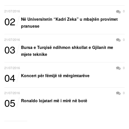
21/07/2016
0
02
Në Universitetin “Kadri Zeka” u mbajtën provimet
pranuese
21/07/2016
0
03
Bursa e Turqisë ndihmon shkollat e Gjilanit me
mjete teknike
21/07/2016
0
04
Koncert për fëmijë të mërgimtarëve
21/07/2016
0
05
Ronaldo lojatari më i mirë në botë