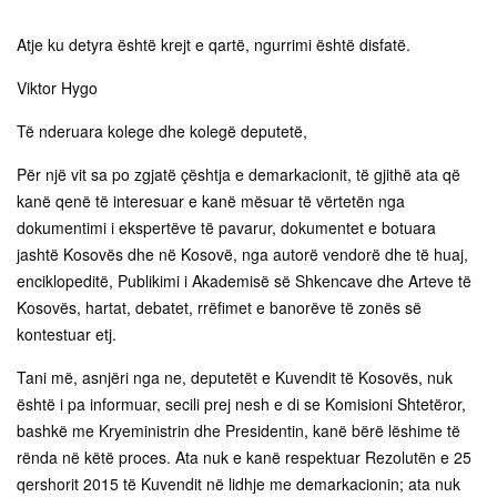
Atje ku detyra është krejt e qartë, ngurrimi është disfatë.
Viktor Hygo
Të nderuara kolege dhe kolegë deputetë,
Për një vit sa po zgjatë çështja e demarkacionit, të gjithë ata që
kanë qenë të interesuar e kanë mësuar të vërtetën nga
dokumentimi i ekspertëve të pavarur, dokumentet e botuara
jashtë Kosovës dhe në Kosovë, nga autorë vendorë dhe të huaj,
enciklopeditë, Publikimi i Akademisë së Shkencave dhe Arteve të
Kosovës, hartat, debatet, rrëfimet e banorëve të zonës së
kontestuar etj.
Tani më, asnjëri nga ne, deputetët e Kuvendit të Kosovës, nuk
është i pa informuar, secili prej nesh e di se Komisioni Shtetëror,
bashkë me Kryeministrin dhe Presidentin, kanë bërë lëshime të
rënda në këtë proces. Ata nuk e kanë respektuar Rezolutën e 25
qershorit 2015 të Kuvendit në lidhje me demarkacionin; ata nuk