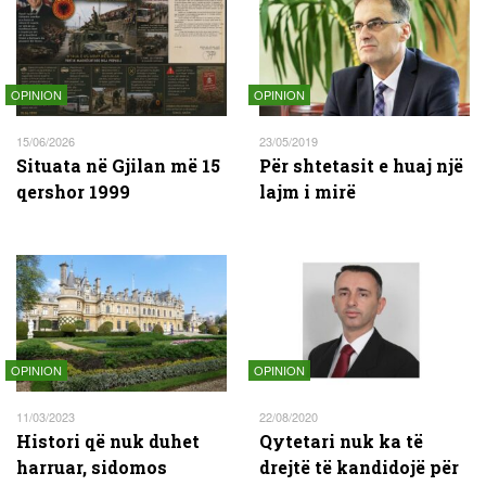
OPINION
OPINION
15/06/2026
23/05/2019
Situata në Gjilan më 15
Për shtetasit e huaj një
qershor 1999
lajm i mirë
OPINION
OPINION
11/03/2023
22/08/2020
Histori që nuk duhet
Qytetari nuk ka të
harruar, sidomos
drejtë të kandidojë për