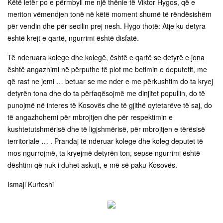
Këtë letër po e përmbyll me një thënie të Viktor Hygos, që e
meriton vëmendjen tonë në këtë moment shumë të rëndësishëm
për vendin dhe për secilin prej nesh. Hygo thotë: Atje ku detyra
është krejt e qartë, ngurrimi është disfatë.
Të nderuara kolege dhe kolegë, është e qartë se detyrë e jona
është angazhimi në përputhe të plot me betimin e deputetit, me
që rast ne jemi … betuar se me nder e me përkushtim do ta kryej
detyrën tona dhe do ta përfaqësojmë me dinjitet popullin, do të
punojmë në interes të Kosovës dhe të gjithë qytetarëve të saj, do
të angazhohemi për mbrojtjen dhe për respektimin e
kushtetutshmërisë dhe të ligjshmërisë, për mbrojtjen e tërësisë
territoriale … . Prandaj të nderuar kolege dhe koleg deputet të
mos ngurrojmë, ta kryejmë detyrën ton, sepse ngurrimi është
dështim që nuk i duhet askujt, e më së paku Kosovës.
Ismajl Kurteshi