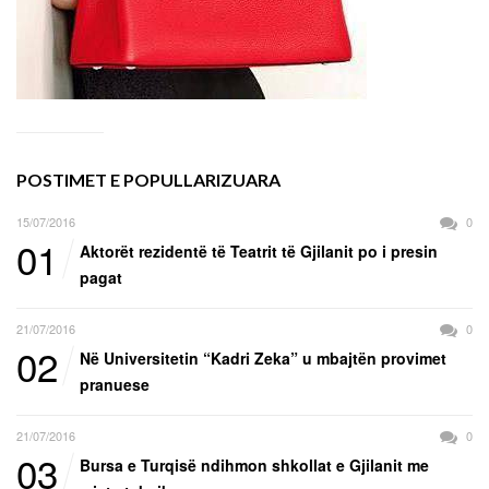
POSTIMET E POPULLARIZUARA
15/07/2016
0
01
Aktorët rezidentë të Teatrit të Gjilanit po i presin
pagat
21/07/2016
0
02
Në Universitetin “Kadri Zeka” u mbajtën provimet
pranuese
21/07/2016
0
03
Bursa e Turqisë ndihmon shkollat e Gjilanit me