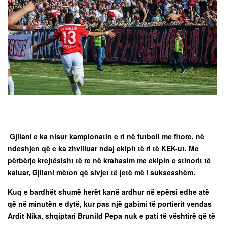
Gjilani e ka nisur kampionatin e ri në futboll me fitore, në
ndeshjen që e ka zhvilluar ndaj ekipit të ri të KEK-ut. Me
përbërje krejtësisht të re në krahasim me ekipin e stinorit të
kaluar, Gjilani mëton që sivjet të jetë më i suksesshëm.
Kuq e bardhët shumë herët kanë ardhur në epërsi edhe atë
që në minutën e dytë, kur pas një gabimi të portierit vendas
Ardit Nika, shqiptari Brunild Pepa nuk e pati të vështirë që të