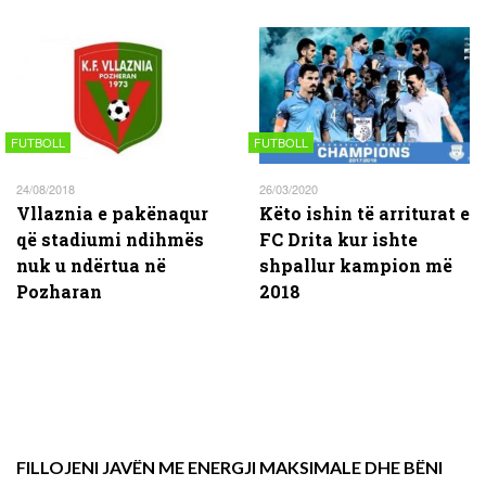
FUTBOLL
FUTBOLL
24/08/2018
26/03/2020
Vllaznia e pakënaqur
Këto ishin të arriturat e
që stadiumi ndihmës
FC Drita kur ishte
nuk u ndërtua në
shpallur kampion më
Pozharan
2018
FILLOJENI JAVËN ME ENERGJI MAKSIMALE DHE BËNI