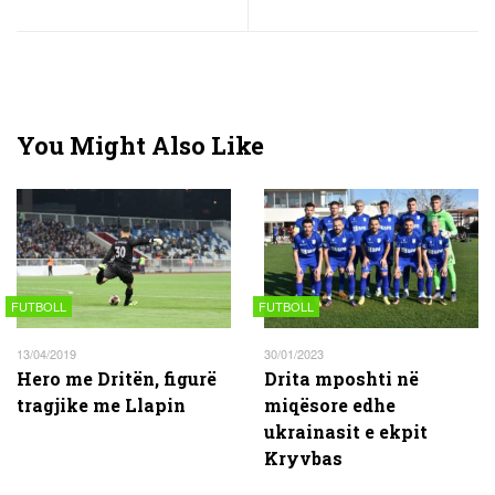
You Might Also Like
FUTBOLL
FUTBOLL
13/04/2019
30/01/2023
Hero me Dritën, figurë
Drita mposhti në
tragjike me Llapin
miqësore edhe
ukrainasit e ekpit
Kryvbas