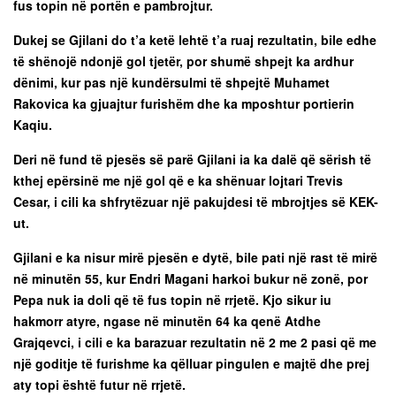
fus topin në portën e pambrojtur.
Dukej se Gjilani do t’a ketë lehtë t’a ruaj rezultatin, bile edhe
të shënojë ndonjë gol tjetër, por shumë shpejt ka ardhur
dënimi, kur pas një kundërsulmi të shpejtë Muhamet
Rakovica ka gjuajtur furishëm dhe ka mposhtur portierin
Kaqiu.
Deri në fund të pjesës së parë Gjilani ia ka dalë që sërish të
kthej epërsinë me një gol që e ka shënuar lojtari Trevis
Cesar, i cili ka shfrytëzuar një pakujdesi të mbrojtjes së KEK-
ut.
Gjilani e ka nisur mirë pjesën e dytë, bile pati një rast të mirë
në minutën 55, kur Endri Magani harkoi bukur në zonë, por
Pepa nuk ia doli që të fus topin në rrjetë. Kjo sikur iu
hakmorr atyre, ngase në minutën 64 ka qenë Atdhe
Grajqevci, i cili e ka barazuar rezultatin në 2 me 2 pasi që me
një goditje të furishme ka qëlluar pingulen e majtë dhe prej
aty topi është futur në rrjetë.