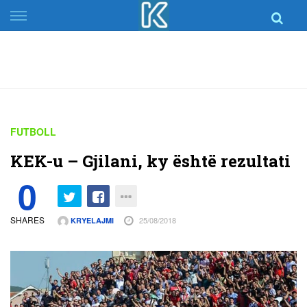
Skip
to
content
FUTBOLL
KEK-u – Gjilani, ky është rezultati
0
SHARES
25/08/2018
KRYELAJMI