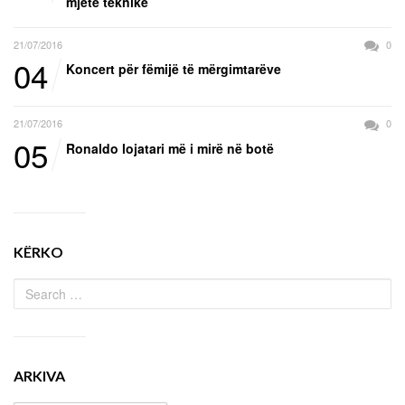
mjete teknike
21/07/2016
0
04
Koncert për fëmijë të mërgimtarëve
21/07/2016
0
05
Ronaldo lojatari më i mirë në botë
KËRKO
ARKIVA