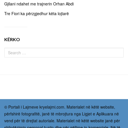
Gjilani ndahet me trajnerin Orhan Abdi
Tre Fiori ka përzgjedhur këta lojtarë
KËRKO
© Portali i Lajmeve kryelajmi.com. Materialet në këtë website,
përfshirë fotografitë, janë të mbrojtura nga Ligjet e Aplikuara në
vend për të drejtat autoriale. Materialet në këtë website janë për
shfrytëzimin personal tuajin dhe për qëllime jo-komerciale. Në të