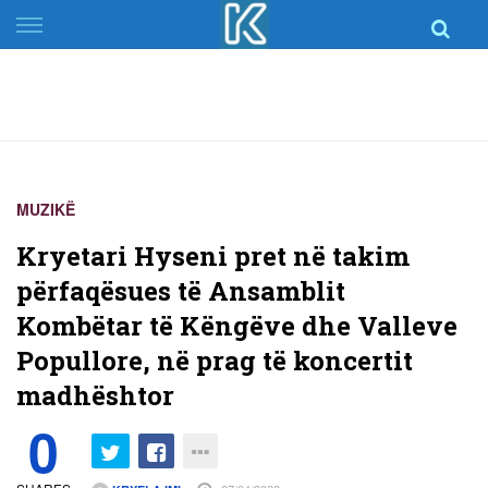
Skip
to
content
MUZIKË
Kryetari Hyseni pret në takim
përfaqësues të Ansamblit
Kombëtar të Këngëve dhe Valleve
Popullore, në prag të koncertit
madhështor
0