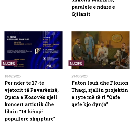
paralele e ndarë e
Gjilanit
MUZIKË
MUZIKË
18/02/2025
29/06/2023
Për nder të 17-të
Faton Isufi dhe Florion
vjetorit të Pavarësisë,
Thaqi, sjellin projektin
Opera e Kosovës sjell
e tyre më të ri “Qefe
koncert artistik dhe
qefe kjo dynja”
librin “14 këngë
popullore shqiptare”