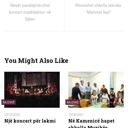
Nesër paralajmërohet
Rinovohet shkolla teknike
koncert madhështor në
”Mehmet Isai”
Gjilan
You Might Also Like
MUZIKË
MUZIKË
03/12/2023
10/06/2021
Një koncert për lakmi
Në Kamenicë hapet
shkolla Muzikës,