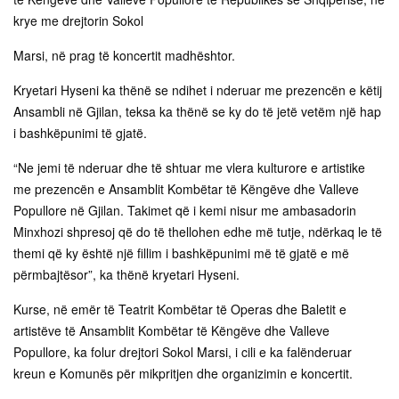
krye me drejtorin Sokol
Marsi, në prag të koncertit madhështor.
Kryetari Hyseni ka thënë se ndihet i nderuar me prezencën e këtij
Ansambli në Gjilan, teksa ka thënë se ky do të jetë vetëm një hap
i bashkëpunimi të gjatë.
“Ne jemi të nderuar dhe të shtuar me vlera kulturore e artistike
me prezencën e Ansamblit Kombëtar të Këngëve dhe Valleve
Popullore në Gjilan. Takimet që i kemi nisur me ambasadorin
Minxhozi shpresoj që do të thellohen edhe më tutje, ndërkaq le të
themi që ky është një fillim i bashkëpunimi më të gjatë e më
përmbajtësor”, ka thënë kryetari Hyseni.
Kurse, në emër të Teatrit Kombëtar të Operas dhe Baletit e
artistëve të Ansamblit Kombëtar të Këngëve dhe Valleve
Popullore, ka folur drejtori Sokol Marsi, i cili e ka falënderuar
kreun e Komunës për mikpritjen dhe organizimin e koncertit.