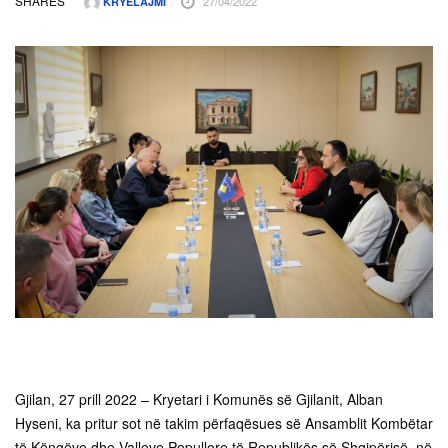
SHARES
27/04/2022
KRYELAJMI
Gjilan, 27 prill 2022 – Kryetari i Komunës së Gjilanit, Alban
Hyseni, ka pritur sot në takim përfaqësues së Ansamblit Kombëtar
të Këngëve dhe Valleve Popullore të Republikës së Shqipërisë, në