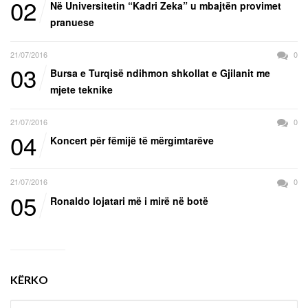
02
Në Universitetin “Kadri Zeka” u mbajtën provimet
pranuese
21/07/2016
0
03
Bursa e Turqisë ndihmon shkollat e Gjilanit me
mjete teknike
21/07/2016
0
04
Koncert për fëmijë të mërgimtarëve
21/07/2016
0
05
Ronaldo lojatari më i mirë në botë
KËRKO