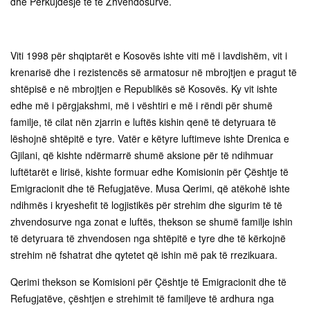
dhe Përkujdesje të të Zhvendosurve.
Viti 1998 për shqiptarët e Kosovës ishte viti më i lavdishëm, vit i
krenarisë dhe i rezistencës së armatosur në mbrojtjen e pragut të
shtëpisë e në mbrojtjen e Republikës së Kosovës. Ky vit ishte
edhe më i përgjakshmi, më i vështiri e më i rëndi për shumë
familje, të cilat nën zjarrin e luftës kishin qenë të detyruara të
lëshojnë shtëpitë e tyre. Vatër e këtyre luftimeve ishte Drenica e
Gjilani, që kishte ndërmarrë shumë aksione për të ndihmuar
luftëtarët e lirisë, kishte formuar edhe Komisionin për Çështje të
Emigracionit dhe të Refugjatëve. Musa Qerimi, që atëkohë ishte
ndihmës i kryeshefit të logjistikës për strehim dhe sigurim të të
zhvendosurve nga zonat e luftës, thekson se shumë familje ishin
të detyruara të zhvendosen nga shtëpitë e tyre dhe të kërkojnë
strehim në fshatrat dhe qytetet që ishin më pak të rrezikuara.
Qerimi thekson se Komisioni për Çështje të Emigracionit dhe të
Refugjatëve, çështjen e strehimit të familjeve të ardhura nga