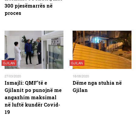
300 pjesëmarrës në
proces
GJILAN
GJILAN
27/03/2020
18/08/2020
Ismajli: QMF’të e
Dëme nga stuhia në
Gjilanit po punojnë me
Gjilan
angazhim maksimal
në luftë kundër Covid-
19