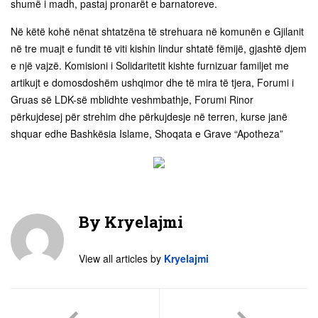
shumë i madh, pastaj pronarët e barnatoreve.
Në këtë kohë nënat shtatzëna të strehuara në komunën e Gjilanit
në tre muajt e fundit të viti kishin lindur shtatë fëmijë, gjashtë djem
e një vajzë. Komisioni i Solidaritetit kishte furnizuar familjet me
artikujt e domosdoshëm ushqimor dhe të mira të tjera, Forumi i
Gruas së LDK-së mblidhte veshmbathje, Forumi Rinor
përkujdesej për strehim dhe përkujdesje në terren, kurse janë
shquar edhe Bashkësia Islame, Shoqata e Grave “Apotheza”
By
Kryelajmi
View all articles by
Kryelajmi