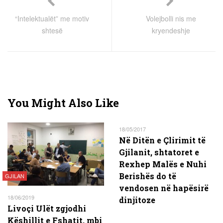
“Intelektualët” me motiv
Volejbolli nis me
shtesë
kryendeshje
You Might Also Like
18/05/2017
Në Ditën e Çlirimit të
Gjilanit, shtatoret e
Rexhep Malës e Nuhi
Berishës do të
GJILAN
vendosen në hapësirë
18/06/2019
dinjitoze
Livoçi Ulët zgjodhi
Këshillit e Fshatit, mbi