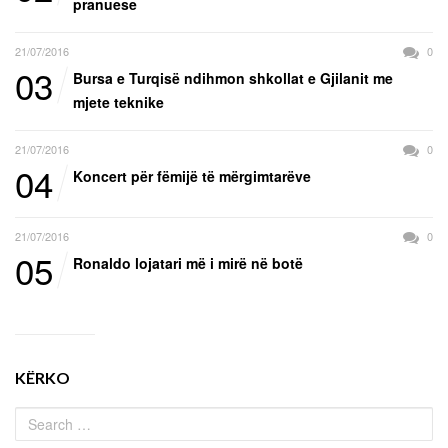
pranuese
21/07/2016
0
03
Bursa e Turqisë ndihmon shkollat e Gjilanit me
mjete teknike
21/07/2016
0
04
Koncert për fëmijë të mërgimtarëve
21/07/2016
0
05
Ronaldo lojatari më i mirë në botë
KËRKO