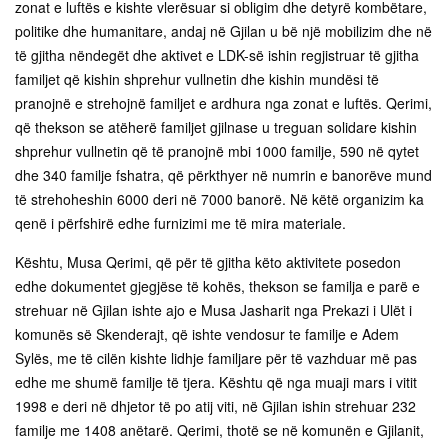
zonat e luftës e kishte vlerësuar si obligim dhe detyrë kombëtare,
politike dhe humanitare, andaj në Gjilan u bë një mobilizim dhe në
të gjitha nëndegët dhe aktivet e LDK-së ishin regjistruar të gjitha
familjet që kishin shprehur vullnetin dhe kishin mundësi të
pranojnë e strehojnë familjet e ardhura nga zonat e luftës. Qerimi,
që thekson se atëherë familjet gjilnase u treguan solidare kishin
shprehur vullnetin që të pranojnë mbi 1000 familje, 590 në qytet
dhe 340 familje fshatra, që përkthyer në numrin e banorëve mund
të strehoheshin 6000 deri në 7000 banorë. Në këtë organizim ka
qenë i përfshirë edhe furnizimi me të mira materiale.
Kështu, Musa Qerimi, që për të gjitha këto aktivitete posedon
edhe dokumentet gjegjëse të kohës, thekson se familja e parë e
strehuar në Gjilan ishte ajo e Musa Jasharit nga Prekazi i Ulët i
komunës së Skenderajt, që ishte vendosur te familje e Adem
Sylës, me të cilën kishte lidhje familjare për të vazhduar më pas
edhe me shumë familje të tjera. Kështu që nga muaji mars i vitit
1998 e deri në dhjetor të po atij viti, në Gjilan ishin strehuar 232
familje me 1408 anëtarë. Qerimi, thotë se në komunën e Gjilanit,