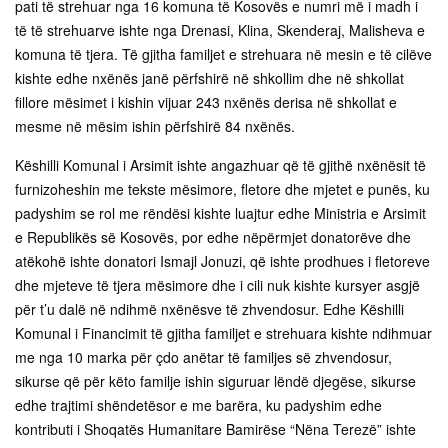
pati të strehuar nga 16 komuna të Kosovës e numri më i madh i
të të strehuarve ishte nga Drenasi, Klina, Skenderaj, Malisheva e
komuna të tjera. Të gjitha familjet e strehuara në mesin e të cilëve
kishte edhe nxënës janë përfshirë në shkollim dhe në shkollat
fillore mësimet i kishin vijuar 243 nxënës derisa në shkollat e
mesme në mësim ishin përfshirë 84 nxënës.
Këshilli Komunal i Arsimit ishte angazhuar që të gjithë nxënësit të
furnizoheshin me tekste mësimore, fletore dhe mjetet e punës, ku
padyshim se rol me rëndësi kishte luajtur edhe Ministria e Arsimit
e Republikës së Kosovës, por edhe nëpërmjet donatorëve dhe
atëkohë ishte donatori Ismajl Jonuzi, që ishte prodhues i fletoreve
dhe mjeteve të tjera mësimore dhe i cili nuk kishte kursyer asgjë
për t’u dalë në ndihmë nxënësve të zhvendosur. Edhe Këshilli
Komunal i Financimit të gjitha familjet e strehuara kishte ndihmuar
me nga 10 marka për çdo anëtar të familjes së zhvendosur,
sikurse që për këto familje ishin siguruar lëndë djegëse, sikurse
edhe trajtimi shëndetësor e me barëra, ku padyshim edhe
kontributi i Shoqatës Humanitare Bamirëse “Nëna Terezë” ishte