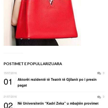
POSTIMET E POPULLARIZUARA
15/07/2016
0
01
Aktorët rezidentë të Teatrit të Gjilanit po i presin
pagat
21/07/2016
0
02
Në Universitetin “Kadri Zeka” u mbajtën provimet