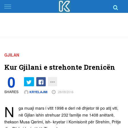
Skip
to
content
GJILAN
Kur Gjilani e strehonte Drenicën
0
SHARES
28/09/2016
KRYELAJMI
N
ga muaji mars i vitit 1998 e deri në dhjetor të po atij viti,
në Gjilan ishin strehuar 232 familje me 1408 anëtarë,
thekson Musa Qerimi, ish- kryetar i Komisionit për Strehim, Pritje