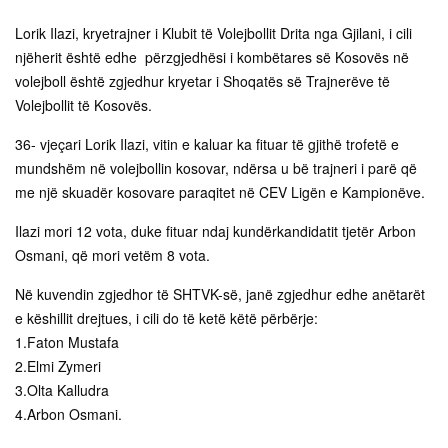
Lorik Ilazi, kryetrajner i Klubit të Volejbollit Drita nga Gjilani, i cili
njëherit është edhe përzgjedhësi i kombëtares së Kosovës në
volejboll është zgjedhur kryetar i Shoqatës së Trajnerëve të
Volejbollit të Kosovës.
36- vjeçari Lorik Ilazi, vitin e kaluar ka fituar të gjithë trofetë e
mundshëm në volejbollin kosovar, ndërsa u bë trajneri i parë që
me një skuadër kosovare paraqitet në CEV Ligën e Kampionëve.
Ilazi mori 12 vota, duke fituar ndaj kundërkandidatit tjetër Arbon
Osmani, që mori vetëm 8 vota.
Në kuvendin zgjedhor të SHTVK-së, janë zgjedhur edhe anëtarët
e këshillit drejtues, i cili do të ketë këtë përbërje:
1.Faton Mustafa
2.Elmi Zymeri
3.Olta Kalludra
4.Arbon Osmani.