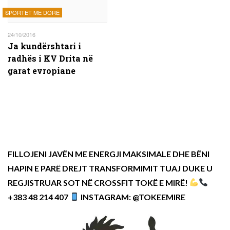
SPORTET ME DORË
24/10/2016
Ja kundërshtari i
radhës i KV Drita në
garat evropiane
FILLOJENI JAVËN ME ENERGJI MAKSIMALE DHE BËNI
HAPIN E PARË DREJT TRANSFORMIMIT TUAJ DUKE U
REGJISTRUAR SOT NË CROSSFIT TOKË E MIRË!
+383 48 214 407
INSTAGRAM: @TOKEEMIRE