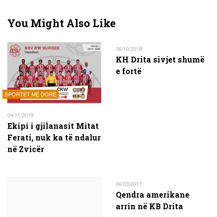
You Might Also Like
06/10/2018
KH Drita sivjet shumë
e fortë
SPORTET ME DORË
04/11/2019
Ekipi i gjilanasit Mitat
Ferati, nuk ka të ndalur
në Zvicër
06/03/2017
Qendra amerikane
arrin në KB Drita