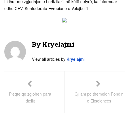
Lidhur me zgjedhjen e Lorik Ilazit në këtë detyrë, ka informuar
edhe CEV, Konfederata Evropiane e Volejbollit.
By
Kryelajmi
View all articles by
Kryelajmi
Pleqtë që zgjohen para
Gjilani po themelon Fondin
diellit
e Ekselencës