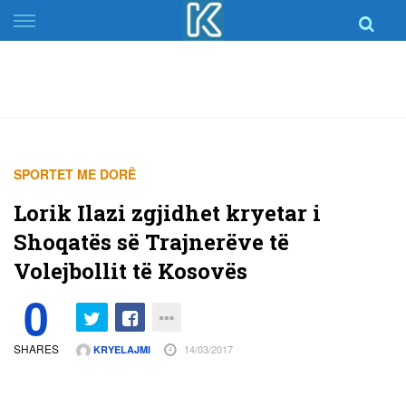
Skip
to
content
SPORTET ME DORË
Lorik Ilazi zgjidhet kryetar i
Shoqatës së Trajnerëve të
Volejbollit të Kosovës
0
SHARES
14/03/2017
KRYELAJMI