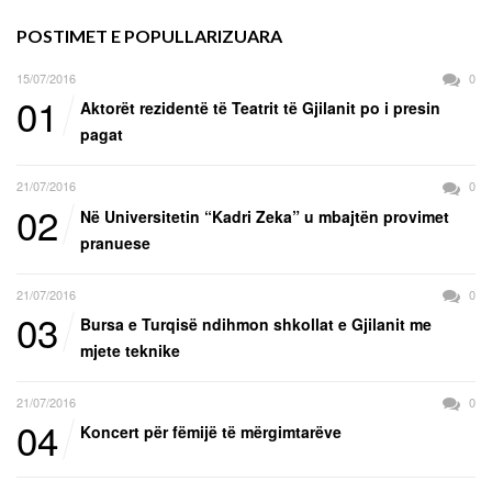
POSTIMET E POPULLARIZUARA
15/07/2016
0
01
Aktorët rezidentë të Teatrit të Gjilanit po i presin
pagat
21/07/2016
0
02
Në Universitetin “Kadri Zeka” u mbajtën provimet
pranuese
21/07/2016
0
03
Bursa e Turqisë ndihmon shkollat e Gjilanit me
mjete teknike
21/07/2016
0
04
Koncert për fëmijë të mërgimtarëve