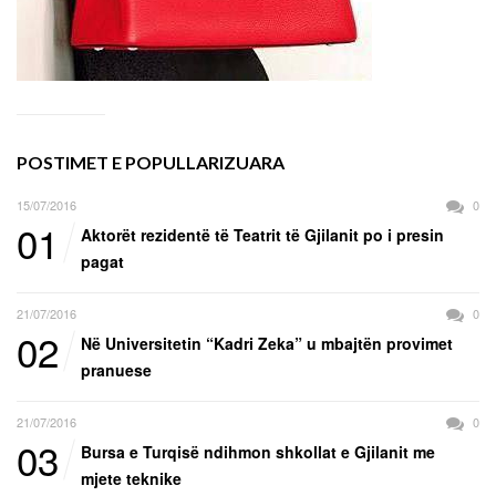
POSTIMET E POPULLARIZUARA
15/07/2016
0
01
Aktorët rezidentë të Teatrit të Gjilanit po i presin
pagat
21/07/2016
0
02
Në Universitetin “Kadri Zeka” u mbajtën provimet
pranuese
21/07/2016
0
03
Bursa e Turqisë ndihmon shkollat e Gjilanit me
mjete teknike