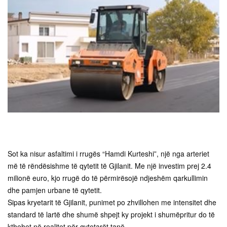
Sot ka nisur asfaltimi i rrugës “Hamdi Kurteshi”, një nga arteriet
më të rëndësishme të qytetit të Gjilanit. Me një investim prej 2.4
milionë euro, kjo rrugë do të përmirësojë ndjeshëm qarkullimin
dhe pamjen urbane të qytetit.
Sipas kryetarit të Gjilanit, punimet po zhvillohen me intensitet dhe
standard të lartë dhe shumë shpejt ky projekt i shumëpritur do të
kthehet në realitet për qytetarët tanë.