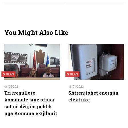
You Might Also Like
GJILAN
GJILAN
06/05/2021
18/01/2022
Tri rregullore
Shtrenjtohet energjia
komunale janë ofruar
elektrike
sot në dëgjim publik
nga Komuna e Gjilanit