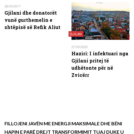
26/04/2017
Gjilani dhe donatorët
vunë gurthemelin e
shtëpisë së Refik Aliut
GJILAN
27/05/2020
Haziri: I infektuari nga
Gjilani pritej të
udhëtonte për në
Zvicërr
FILLOJENI JAVËN ME ENERGJI MAKSIMALE DHE BËNI
HAPIN E PARË DREJT TRANSFORMIMIT TUAJ DUKE U