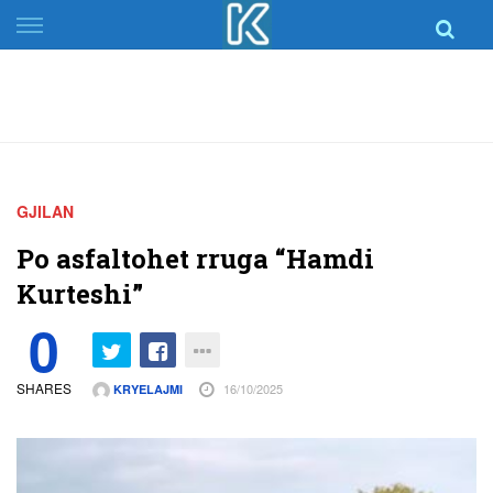
Skip
to
content
GJILAN
Po asfaltohet rruga “Hamdi
Kurteshi”
0
SHARES
16/10/2025
KRYELAJMI