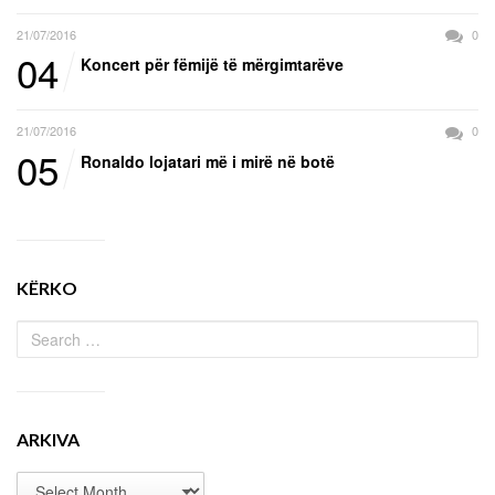
21/07/2016
0
04
Koncert për fëmijë të mërgimtarëve
21/07/2016
0
05
Ronaldo lojatari më i mirë në botë
KËRKO
ARKIVA