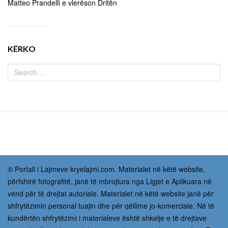
Matteo Prandelli e vlerëson Dritën
KËRKO
© Portali i Lajmeve kryelajmi.com. Materialet në këtë website,
përfshirë fotografitë, janë të mbrojtura nga Ligjet e Aplikuara në
vend për të drejtat autoriale. Materialet në këtë website janë për
shfrytëzimin personal tuajin dhe për qëllime jo-komerciale. Në të
kundërtën shfrytëzimi i materialeve është shkelje e të drejtave