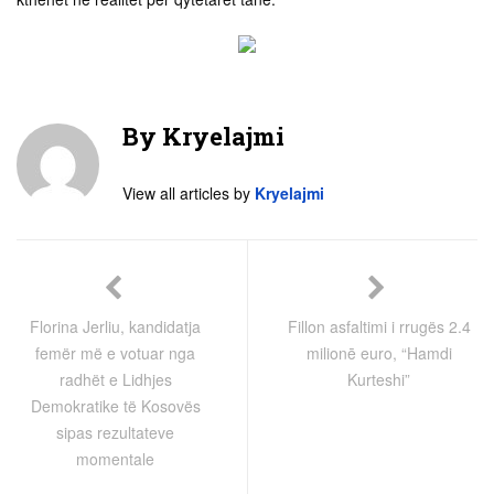
By
Kryelajmi
View all articles by
Kryelajmi
Florina Jerliu, kandidatja
Fillon asfaltimi i rrugës 2.4
femër më e votuar nga
milionē euro, “Hamdi
radhët e Lidhjes
Kurteshi”
Demokratike të Kosovës
sipas rezultateve
momentale