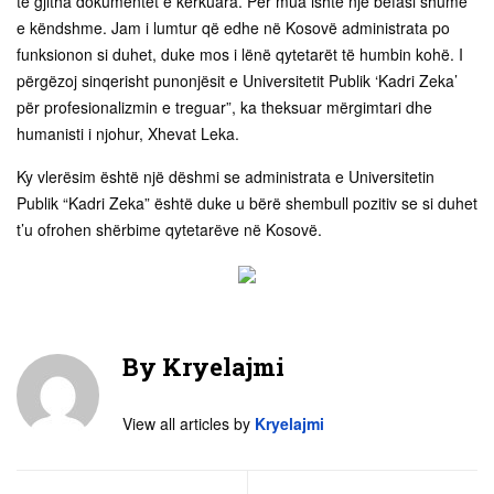
të gjitha dokumentet e kërkuara. Për mua ishte një befasi shumë
e këndshme. Jam i lumtur që edhe në Kosovë administrata po
funksionon si duhet, duke mos i lënë qytetarët të humbin kohë. I
përgëzoj sinqerisht punonjësit e Universitetit Publik ‘Kadri Zeka’
për profesionalizmin e treguar”, ka theksuar mërgimtari dhe
humanisti i njohur, Xhevat Leka.
Ky vlerësim është një dëshmi se administrata e Universitetin
Publik “Kadri Zeka” është duke u bërë shembull pozitiv se si duhet
t’u ofrohen shërbime qytetarëve në Kosovë.
By
Kryelajmi
View all articles by
Kryelajmi