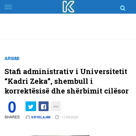
Skip
to
content
ARSIMI
Stafi administrativ i Universitetit
“Kadri Zeka”, shembull i
korrektësisë dhe shërbimit cilësor
0
SHARES
11/09/2025
KRYELAJMI