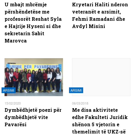
U mbajt mbrëmje
Kryetari Haliti nderon
përshëndetëse me
veteranët e arsimit,
profesorët Reshat Syla
Fehmi Ramadani dhe
e Hajrije Hyseni si dhe
Avdyl Misini
sekretarin Sabit
Marovca
ARSIMI
ARSIMI
15/02/2020
06/03/2018
Dymbëdhjetë poezi për
Me disa aktivitete
dymbëdhjetë vite
edhe Fakulteti Juridik
Pavarësi
shënon 5 vjetorin e
themelimit të UKZ-së