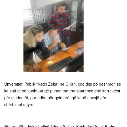
Unversiteti Publik “Kadri Zeka” në Gjilan, çdo ditë po dëshmon se
ka staf të përkushtuar që punon me transparencë dhe korrektësi
për studentët, por edhe për qytetarët që kanë nevojë për
shërbimet e tyre.
Referentët administrativë Tringa Salihu, Kushtrim Demi, Burim