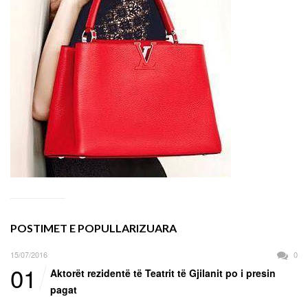
POSTIMET E POPULLARIZUARA
15/07/2016
0
01
Aktorët rezidentë të Teatrit të Gjilanit po i presin
pagat