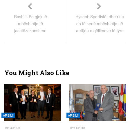
Rashiti: Po gjejmë
Hyseni: Sportistët dhe rina
mbështetje të
do të kenë mbështetje në
jashtëzakonshme
arritjen e qëllimeve të tyre
You Might Also Like
ARSIMI
ARSIMI
19/04/2025
12/11/2018