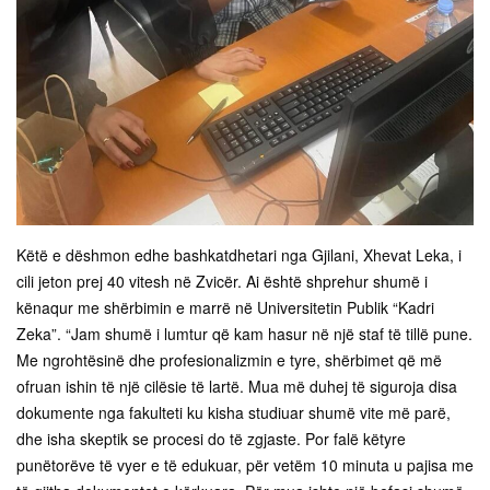
Këtë e dëshmon edhe bashkatdhetari nga Gjilani, Xhevat Leka, i
cili jeton prej 40 vitesh në Zvicër. Ai është shprehur shumë i
kënaqur me shërbimin e marrë në Universitetin Publik “Kadri
Zeka”. “Jam shumë i lumtur që kam hasur në një staf të tillë pune.
Me ngrohtësinë dhe profesionalizmin e tyre, shërbimet që më
ofruan ishin të një cilësie të lartë. Mua më duhej të siguroja disa
dokumente nga fakulteti ku kisha studiuar shumë vite më parë,
dhe isha skeptik se procesi do të zgjaste. Por falë këtyre
punëtorëve të vyer e të edukuar, për vetëm 10 minuta u pajisa me