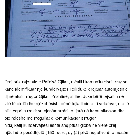
Drejtoria rajonale e Policisë Gjilan, njësiti i komunikacionit rrugor,
kanë identifikuar një kundërvajtës i cili duke drejtuar automjetin e
tij në aksin rrugor Gjilan-Prishtinë, shihet duke bërë tejkalim në
vijë të plotë dhe njëkohësisht bënë tejkalimin e tri veturave, me të
cilin veprim rrezikon pjesëmarrësit e tjerë në komunikacion dhe
bie ndeshë me rregullat e komunikacionit rrugor.
Ndaj këtij kundërvajtësi është shqiptuar gjoba në vlerë prej
njëqind e pesëdhjetë (150) euro, dy (2) pikë negative dhe masën