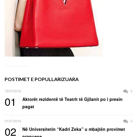
POSTIMET E POPULLARIZUARA
15/07/2016
0
01
Aktorët rezidentë të Teatrit të Gjilanit po i presin
pagat
21/07/2016
0
02
Në Universitetin “Kadri Zeka” u mbajtën provimet
pranuese