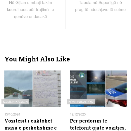
Në Gjilan u mbajt takim
Tabela në Superligë në
koordinues për trajtimin e
prag të ndeshjeve të sotme
qenëve endacakë
You Might Also Like
KOMUNIKACION
KOMUNIKACION
15/10/2024
12/12/2025
Vozitësit i caktohet
Për përdorim të
masa e përkohshme e
telefonit gjatë vozitjes,