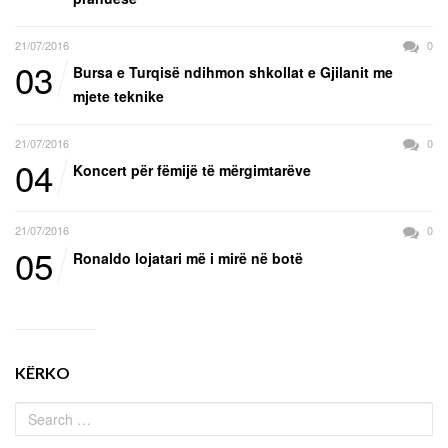
21/07/2016
0
03
Bursa e Turqisë ndihmon shkollat e Gjilanit me
mjete teknike
21/07/2016
0
04
Koncert për fëmijë të mërgimtarëve
21/07/2016
0
05
Ronaldo lojatari më i mirë në botë
KËRKO