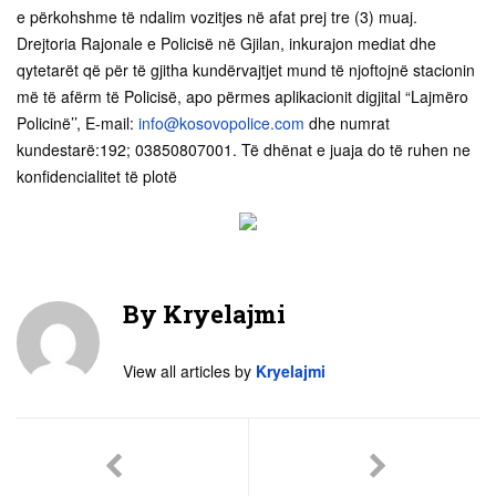
e përkohshme të ndalim vozitjes në afat prej tre (3) muaj.
Drejtoria Rajonale e Policisë në Gjilan, inkurajon mediat dhe
qytetarët që për të gjitha kundërvajtjet mund të njoftojnë stacionin
më të afërm të Policisë, apo përmes aplikacionit digjital “Lajmëro
Policinë’’, E-mail:
info@kosovopolice.com
dhe numrat
kundestarë:192; 03850807001. Të dhënat e juaja do të ruhen ne
konfidencialitet të plotë
By
Kryelajmi
View all articles by
Kryelajmi