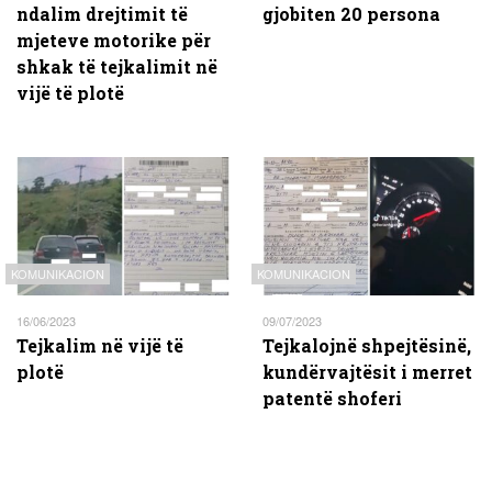
ndalim drejtimit të
gjobiten 20 persona
mjeteve motorike për
shkak të tejkalimit në
vijë të plotë
KOMUNIKACION
KOMUNIKACION
16/06/2023
09/07/2023
Tejkalim në vijë të
Tejkalojnë shpejtësinë,
plotë
kundërvajtësit i merret
patentë shoferi