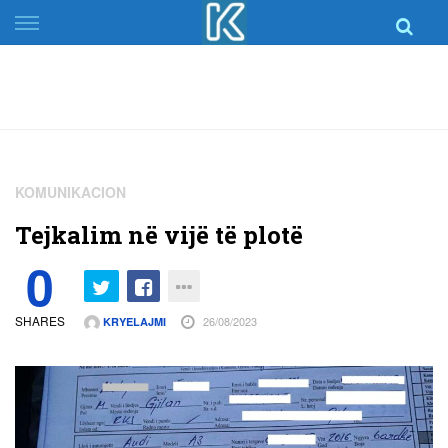
Skip
to
content
KOMUNIKACION
Tejkalim në vijë të plotë
0
SHARES
26/08/2023
KRYELAJMI