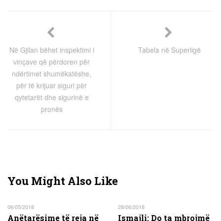
Në Gjilan bëhet inspektimi i
Tabela në Superligë
vinçave që përdoren për
ndërtimet shumëkatëshe,
për të krijuar siguri për
qytetarët dhe sigurinë e
pronës
You Might Also Like
06/05/2018
28/06/2018
Anëtarësime të reja në
Ismajli: Do ta mbrojmë