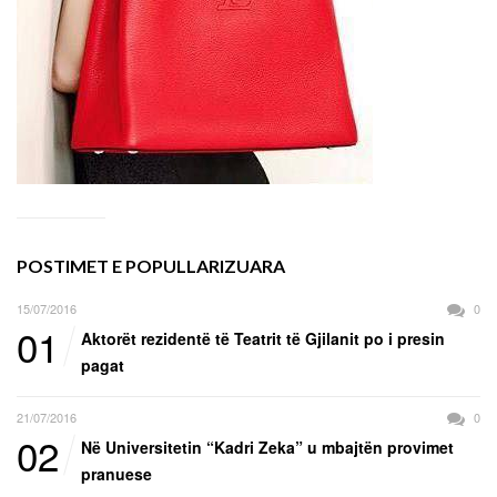
POSTIMET E POPULLARIZUARA
15/07/2016
0
01
Aktorët rezidentë të Teatrit të Gjilanit po i presin
pagat
21/07/2016
0
02
Në Universitetin “Kadri Zeka” u mbajtën provimet
pranuese