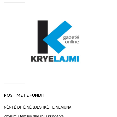
POSTIMET E FUNDIT
NËNTË DITË NË BJESHKËT E NEMUNA
Zhvillimi i fëmijës dhe roli i prindërve