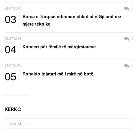
21/07/2016
0
03
Bursa e Turqisë ndihmon shkollat e Gjilanit me
mjete teknike
21/07/2016
0
04
Koncert për fëmijë të mërgimtarëve
21/07/2016
0
05
Ronaldo lojatari më i mirë në botë
KËRKO