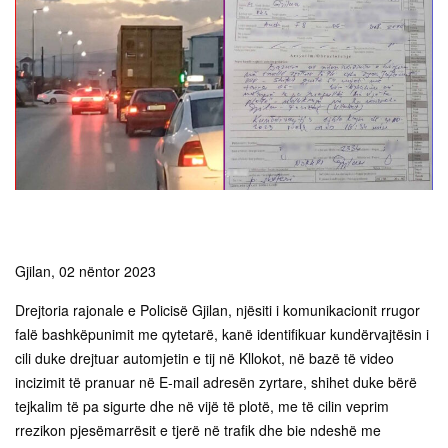
Gjilan, 02 nëntor 2023
Drejtoria rajonale e Policisë Gjilan, njësiti i komunikacionit rrugor
falë bashkëpunimit me qytetarë, kanë identifikuar kundërvajtësin i
cili duke drejtuar automjetin e tij në Kllokot, në bazë të video
incizimit të pranuar në E-mail adresën zyrtare, shihet duke bërë
tejkalim të pa sigurte dhe në vijë të plotë, me të cilin veprim
rrezikon pjesëmarrësit e tjerë në trafik dhe bie ndeshë me