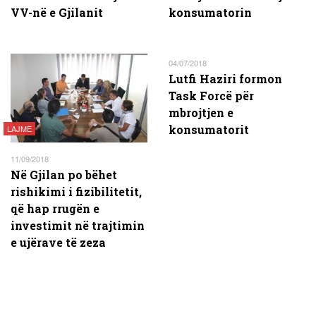
VV-në e Gjilanit
konsumatorin
04/07/2018
Lutfi Haziri formon
Task Forcë për
mbrojtjen e
konsumatorit
LAJME
11/09/2018
Në Gjilan po bëhet
rishikimi i fizibilitetit,
që hap rrugën e
investimit në trajtimin
e ujërave të zeza