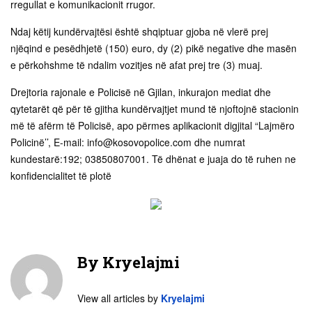
rregullat e komunikacionit rrugor.
Ndaj këtij kundërvajtësi është shqiptuar gjoba në vlerë prej
njëqind e pesëdhjetë (150) euro, dy (2) pikë negative dhe masën
e përkohshme të ndalim vozitjes në afat prej tre (3) muaj.
Drejtoria rajonale e Policisë në Gjilan, inkurajon mediat dhe
qytetarët që për të gjitha kundërvajtjet mund të njoftojnë stacionin
më të afërm të Policisë, apo përmes aplikacionit digjital “Lajmëro
Policinë’’, E-mail:
info@kosovopolice.com
dhe numrat
kundestarë:192; 03850807001. Të dhënat e juaja do të ruhen ne
konfidencialitet të plotë
By
Kryelajmi
View all articles by
Kryelajmi