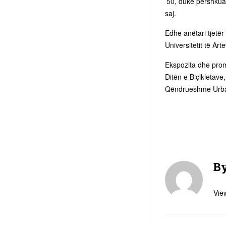
’50, duke përshkua
saj.
Edhe anëtari tjetër 
Universitetit të Art
Ekspozita dhe promo
Ditën e Biçikletave
Qëndrueshme Urba
B
View