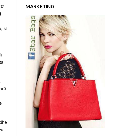
MARKETING
GO2
i
, si
in
ta
s
darë
e
adhe
ve