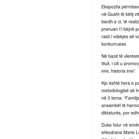
Ekspozita përmban 
në Gusht të këtij v
bardh e zi, të real
pranuan t’i bëjnë p
rasti i vdekjes së 
konkurruese.
Në bazë të vlerësim
titull, i cili u pr
ime, historia ime”.
Kjo është hera e p
metodologjisë së hu
në 3 tema: “Familja
ansambël të harmon
diktaturës, por edh
Duke folur në emër 
shkodrane Marie Log