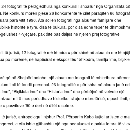
24 fotografi të përzgjedhura nga konkursi i shpallur nga Organizata 
iti. Në konkurs morën pjesë 26 konkurrentë të cilët paraqitën 66 fotograf
izuara para vitit 1990. Ata sollën fotografi nga albumet familjare dhe
ublike historitë e tyre, disa të bukura, por disa edhe tepër të dhimbshme
vogëlushes 4-vjeçare, pak ditë pas daljes në njërën prej fotografive
it të jurisë, 12 fotografitë më të mira u përfshinë në albumin me të njëjt
omovua po mbrëmë, në hapësirat e ekspozitës “Shkodra, familja ime, biçikle
arë që në Shqipëri botohet një album me fotografi të mbledhura përme
lumtimit të fondit personal. 26 fotografitë e përfshira në album janë n
 ime”, “Biçikleta ime” dhe “Historia ime” dhe përbëjnë në vetvete një
izuar mirë mes periudhave historike, si ajo e mbretërisë, e pushtimit, 
e e pasviteve ’90 e deri në ditët e sotme.
të jurisë, antropologu i njohur Prof. Përparim Kabo kujtoi artisten e m
oreci, e cila ishte gjithashtu një nga pedalueset e pakta femra të vite