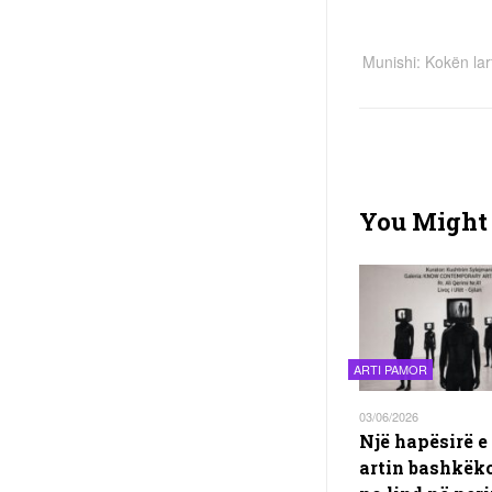
Munishi: Kokën lar
You Might 
ARTI PAMOR
03/06/2026
Një hapësirë e 
artin bashkëk