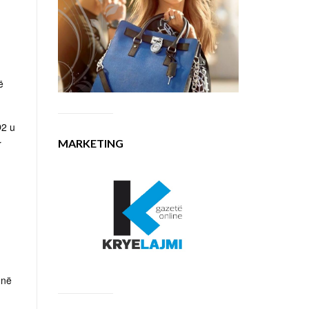
ë
O2 u
MARKETING
r
 në