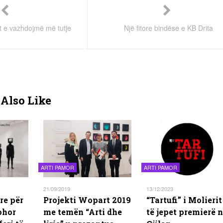
t e vazhdojmë më tutje
Një fitore bindëse e KB Drita
Also Like
ARTI PAMOR
ARTI PAMOR
21/09/2019
13/12/2023
re për
Projekti Wopart 2019
“Tartufi” i Molierit
ohor
me temën “Arti dhe
të jepet premierë 