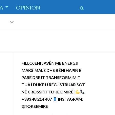
TA
OPINION
Previous
Next
 dytë
-
FILLOJENI JAVËN ME ENERGJI
MAKSIMALE DHE BËNI HAPIN E
PARË DREJT TRANSFORMIMIT
TUAJ DUKE U REGJISTRUAR SOT
NË CROSSFIT TOKË E MIRË!
+383 48 214 407
INSTAGRAM:
@TOKEEMIRE