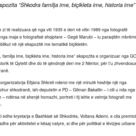
spozita “Shkodra familja ime, biçikleta ime, historia ime”
e zi të realizuara që nga viti 1935 e deri në vitin 1989 nga fotografë
nga maja e fotografisë shqiptare – Gegë Marubi – iu paraqitën mbrëm
blikut në një ekspozitë me tematikë biçikletën.
a, familja ime, biçikleta ime, historia ime” ekspozita e organizuar nga G
orik të Qytetit dhe do të qëndrojë deri me 2 Nëntor, për t’u zhvendosu
ranë.
 organizatorja Eltjana Shkreli nderoi me një minutë heshtje një nga
ohur shkodranë, ish-deputetin e PD – Gilman Bakallin – i cili u nda nga
h – ndërsa në shenjë homazhi, portreti i tij ishte e vetmja fotografi me
.
 edhe kryetarja e Bashkisë së Shkodrës, Voltana Ademi, e cila premtoi
e për aktivitetet e kësaj natyre, si dhe për politikat e lëvizjes urbane