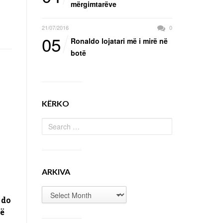
mërgimtarëve
21/07/2016
0
05
Ronaldo lojatari më i mirë në
botë
KËRKO
ARKIVA
 do
në