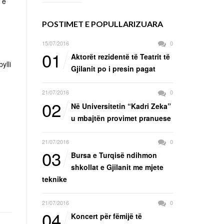
 e
POSTIMET E POPULLARIZUARA
15/07/2016
0
01
Aktorët rezidentë të Teatrit të
ylli
Gjilanit po i presin pagat
21/07/2016
0
02
Në Universitetin “Kadri Zeka”
u mbajtën provimet pranuese
21/07/2016
0
03
Bursa e Turqisë ndihmon
shkollat e Gjilanit me mjete
teknike
21/07/2016
0
04
Koncert për fëmijë të