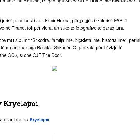
r madje me biçikletë, rrugën nga Shkodra në Tiranë, me bashkëshortin
i jurisë, studiuesi i artit Ermir Hoxha, përgjegjës i Galerisë FAB të
eve në Tiranë, foli për vlerat artistike të fotografive të paraqitura.
vimi i albumit “Shkodra, familja ime, biçikleta ime, historia ime”, përmb
, të organizuar nga Bashkia Shkodër, Organizata për Lëvizje të
ne GO2, si dhe OJF The Door.
y
Kryelajmi
 all articles by
Kryelajmi