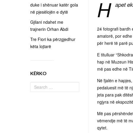
H
apet ek
duke i shënuar katër gola
në pjesëlojën e dytë
Gjilani ndahet me
24 fotografi bardh 
trajnerin Orhan Abdi
amatorë, por edhe 
Tre Fiori ka përzgjedhur
për herë të parë pu
këta lojtarë
E titulluar “Shkodr
hap në Muzeun Hist
më pas edhe në Ti
KËRKO
Në fjalën e hapjes,
pedaluesit më të nj
jeta para pak ditës
ngjyra në ekspozitë
Më pas përshëndeti
vëmendje më të madh
qytet.