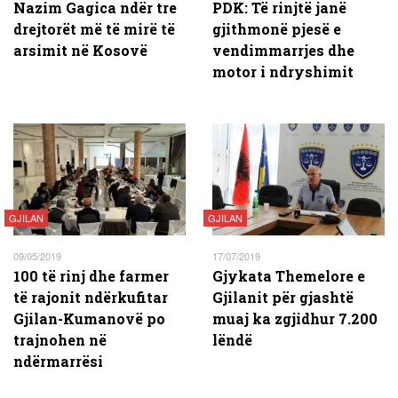
Nazim Gagica ndër tre
PDK: Të rinjtë janë
drejtorët më të mirë të
gjithmonë pjesë e
arsimit në Kosovë
vendimmarrjes dhe
motor i ndryshimit
GJILAN
GJILAN
09/05/2019
17/07/2019
100 të rinj dhe farmer
Gjykata Themelore e
të rajonit ndërkufitar
Gjilanit për gjashtë
Gjilan-Kumanovë po
muaj ka zgjidhur 7.200
trajnohen në
lëndë
ndërmarrësi