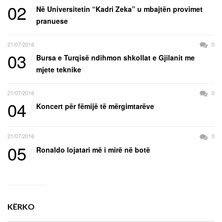
02
Në Universitetin “Kadri Zeka” u mbajtën provimet
pranuese
21/07/2016
0
03
Bursa e Turqisë ndihmon shkollat e Gjilanit me
mjete teknike
21/07/2016
0
04
Koncert për fëmijë të mërgimtarëve
21/07/2016
0
05
Ronaldo lojatari më i mirë në botë
KËRKO