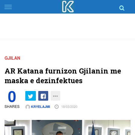
Skip
to
content
GJILAN
AR Katana furnizon Gjilanin me
maska e dezinfektues
0
SHARES
18/03/2020
KRYELAJMI