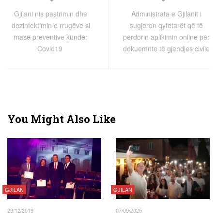
Gjilani nis pastrimin dhe
Administrata e Gjilanit i
dezinfektimin e rrugëve si
sugjeron qytetarët që të
masë preventive kundër
përdorin aplikimin online për
Covid19
dokuemnte të gjendjes civile
You Might Also Like
GJILAN
GJILAN
29/12/2019
07/09/2025