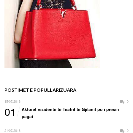
POSTIMET E POPULLARIZUARA
15/07/2016
0
01
Aktorët rezidentë të Teatrit të Gjilanit po i presin
pagat
21/07/2016
0