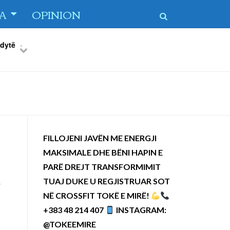
TA
OPINION
 dytë
-
Previous
Next
FILLOJENI JAVËN ME ENERGJI
MAKSIMALE DHE BËNI HAPIN E
PARË DREJT TRANSFORMIMIT
t
TUAJ DUKE U REGJISTRUAR SOT
NË CROSSFIT TOKË E MIRË!
+383 48 214 407
INSTAGRAM:
@TOKEEMIRE