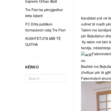
trajnerin Orhan Abdi
Tre Fiori ka përzgjedhur
këta lojtarë
Kandidati ynë në li
FC Drita publikon
vullnet të madh për
formacionin ndaj Tre Fiori
Takimi me familjarë
për Bejtullahun dhe
KUSHTETUTA MBI TË
Ky takim më bëri t
GJITHA
familja, mbështetja
Faleminderi
ne.
Bashkë me Bejtullah
KËRKO
zhvilluar për të gjit
Faleminderit shumë