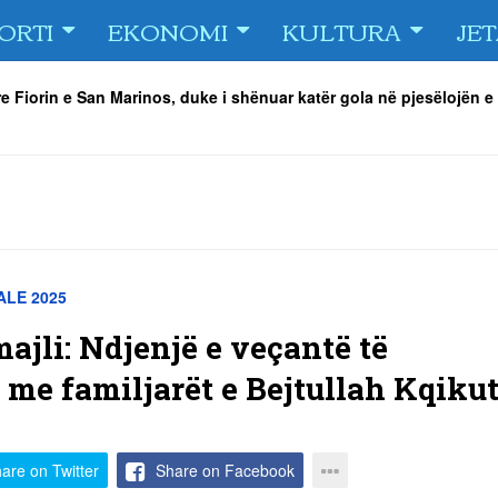
ORTI
EKONOMI
KULTURA
JE
e Fiorin e San Marinos, duke i shënuar katër gola në pjesëlojën e
jnerin Orhan Abdi
-
06/08/2026
r këta lojtarë
-
06/08/2026
acionin ndaj Tre Fiori
-
06/08/2026
rëson Dritën
-
06/08/2026
olici portofolin me dokumente dhe të holla
-
06/08/2026
 TURNEU I BEACH VOLLEY KAMENICA 2026
-
04/08/2026
LE 2025
ajli: Ndjenjë e veçantë të
me familjarët e Bejtullah Kqiku
are on Twitter
Share on Facebook