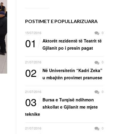
POSTIMET E POPULLARIZUARA
15/07/2016
0
01
Aktorët rezidentë të Teatrit të
Gjilanit po i presin pagat
21/07/2016
0
02
Në Universitetin “Kadri Zeka”
u mbajtën provimet pranuese
21/07/2016
0
03
Bursa e Turqisë ndihmon
shkollat e Gjilanit me mjete
teknike
21/07/2016
0