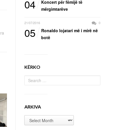
04
Koncert për fëmijë të
mërgimtarëve
21/07/2016
0
05
Ronaldo lojatari më i mirë në
ara
botë
KËRKO
ARKIVA