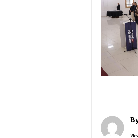
B
View