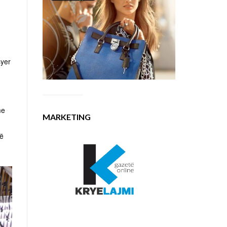
syer
me
MARKETING
të