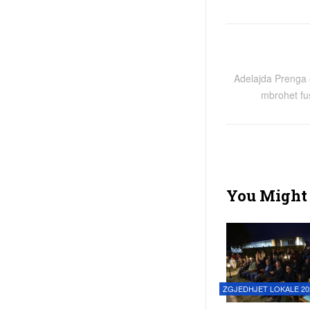
Adelajda Prenga –
mbrohet fus
You Might 
ZGJEDHJET LOKALE 20