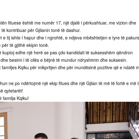
stën fituese është me numër 17, një djalë i përkushtuar, me vizion dhe
 të kontribuar për Gjilanin tonë të dashur.
t e tij ishte i hapur dhe i ngrohtë, e ndjeva mbështetjen e tyre të pakur
 për të gjithë ekipin tonë.
ë kuptoj edhe një herë se pas çdo kandidati të suksesshëm qëndron
 dhe besimi i të cilës e bëjnë të mundur ndryshimin dhe suksesin.
t familjes Kqiku për mikpritjen dhe për mundësinë pozitive që e ndatë 
un ne po ndërtojmë një ekip fitues dhe një Gjilan të më të fortë e më 
hë qytetarët!
 familja Kqiku!