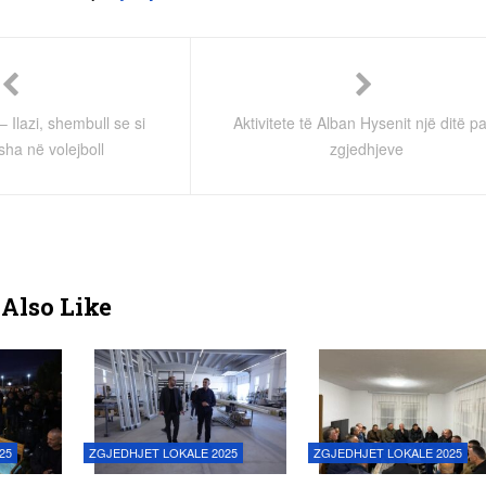
 Ilazi, shembull se si
Aktivitete të Alban Hysenit një ditë p
ha në volejboll
zgjedhjeve
Also Like
25
ZGJEDHJET LOKALE 2025
ZGJEDHJET LOKALE 2025