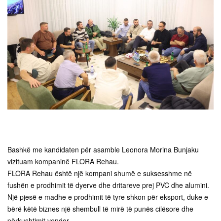
Bashkë me kandidaten për asamble Leonora Morina Bunjaku
vizituam kompaninë FLORA Rehau.
FLORA Rehau është një kompani shumë e suksesshme në
fushën e prodhimit të dyerve dhe dritareve prej PVC dhe alumini.
Një pjesë e madhe e prodhimit të tyre shkon për eksport, duke e
bërë këtë biznes një shembull të mirë të punës cilësore dhe
përkushtimit vendor.