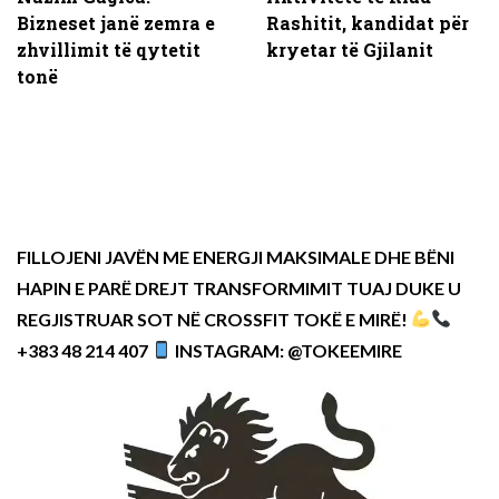
Bizneset janë zemra e
Rashitit, kandidat për
zhvillimit të qytetit
kryetar të Gjilanit
tonë
FILLOJENI JAVËN ME ENERGJI MAKSIMALE DHE BËNI
HAPIN E PARË DREJT TRANSFORMIMIT TUAJ DUKE U
REGJISTRUAR SOT NË CROSSFIT TOKË E MIRË!
+383 48 214 407
INSTAGRAM: @TOKEEMIRE