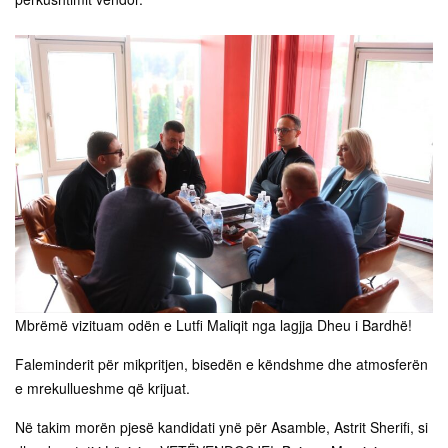
Mbrëmë vizituam odën e Lutfi Maliqit nga lagjja Dheu i Bardhë!
Faleminderit për mikpritjen, bisedën e këndshme dhe atmosferën
e mrekullueshme që krijuat.
Në takim morën pjesë kandidati ynë për Asamble, Astrit Sherifi, si