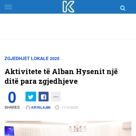
Skip
to
content
ZGJEDHJET LOKALE 2025
Aktivitete të Alban Hysenit një
ditë para zgjedhjeve
0
SHARES
11/10/2025
KRYELAJMI