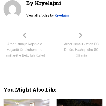
By
Kryelajmi
View all articles by
Kryelajmi
Arbër Ismajli: Ndjenjë e
Arbër Ismajli viziton FC
veçantë të takohem me
Dritën, Haxhajt dhe SC
familjarët e Bejtullah Kqikut
Gjilanin
You Might Also Like