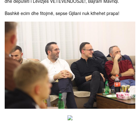
dhe deputeti i Lëvizjes VETËVENDOSJE!, Bajram Mavriqi.
Bashkë ecim dhe fitojmë, sepse Gjilani nuk kthehet prapa!