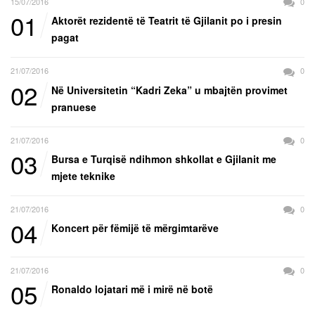
15/07/2016
0
01
Aktorët rezidentë të Teatrit të Gjilanit po i presin
pagat
21/07/2016
0
02
Në Universitetin “Kadri Zeka” u mbajtën provimet
pranuese
21/07/2016
0
03
Bursa e Turqisë ndihmon shkollat e Gjilanit me
mjete teknike
21/07/2016
0
04
Koncert për fëmijë të mërgimtarëve
21/07/2016
0
05
Ronaldo lojatari më i mirë në botë