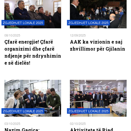
ZGJEDHJET LOKALE 2025
ZGJEDHJET LOKALE 2025
08/10/2025
12/09/2025
Çfarë energjie! Çfarë
AAK ka vizionin e saj
organizimi dhe çfarë
zhvillimor për Gjilanin
ndjenje për ndryshimin
e së dielës!
ZGJEDHJET LOKALE 2025
ZGJEDHJET LOKALE 2025
03/10/2025
02/10/2025
Nazim Gagica:
Aktivitete të Riad