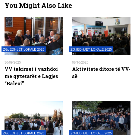
You Might Also Like
ZGJEDHJET LOKALE 2025
ZGJEDHJET LOKALE 2025
30/09/2025
06/10/2025
VV takimet i vazhdoi
Aktivitete ditore të VV-
me qytetarët e Lagjes
së
“Baleci”
ZGJEDHJET LOKALE 2025
ZGJEDHJET LOKALE 2025