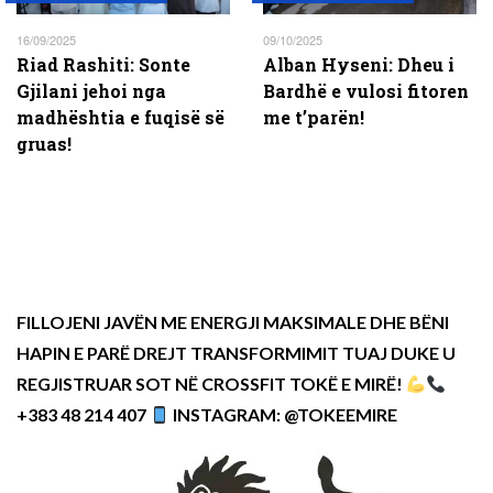
16/09/2025
09/10/2025
Riad Rashiti: Sonte
Alban Hyseni: Dheu i
Gjilani jehoi nga
Bardhë e vulosi fitoren
madhështia e fuqisë së
me t’parën!
gruas!
FILLOJENI JAVËN ME ENERGJI MAKSIMALE DHE BËNI
HAPIN E PARË DREJT TRANSFORMIMIT TUAJ DUKE U
REGJISTRUAR SOT NË CROSSFIT TOKË E MIRË!
+383 48 214 407
INSTAGRAM: @TOKEEMIRE