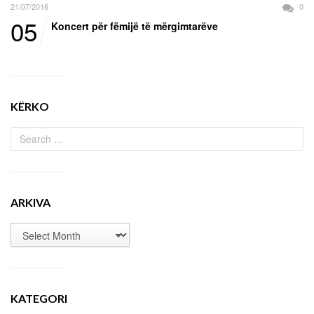
21/07/2016
0
05
Koncert për fëmijë të mërgimtarëve
KËRKO
ARKIVA
KATEGORI