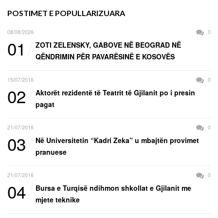
POSTIMET E POPULLARIZUARA
08/08/2026
0
01
ZOTI ZELENSKY, GABOVE NË BEOGRAD NË
QËNDRIMIN PËR PAVARËSINË E KOSOVËS
15/07/2016
0
02
Aktorët rezidentë të Teatrit të Gjilanit po i presin
pagat
21/07/2016
0
03
Në Universitetin “Kadri Zeka” u mbajtën provimet
pranuese
21/07/2016
0
04
Bursa e Turqisë ndihmon shkollat e Gjilanit me
mjete teknike