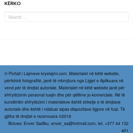
KËRKO
© Portali i Lajmeve kryelajmi.com. Materialet në këtë website,
përfshirë fotografitë, janë të mbrojtura nga Ligjet e Aplikuara në
vend për të drejtat autoriale. Materialet në këtë website janë për
shfrytëzimin personal tuajin dhe për qëllime jo-komerciale. Në të
kundërtën shfrytëzimi i materialeve është shkelje e të drejtave
autoriale dhe është i ndaluar sipas dispozitave ligjore në fuqi. Të
gjitha të drejtat e rezervuara ©2016
Botues: Enver Sadiku,
enver_sa@hotmail.com
, tel. +377 44 132
401