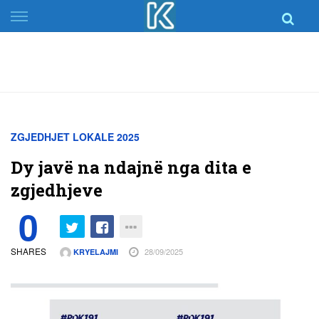
Skip
to
content
ZGJEDHJET LOKALE 2025
Dy javë na ndajnë nga dita e
zgjedhjeve
0
SHARES
28/09/2025
KRYELAJMI