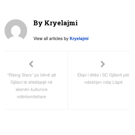
By
Kryelajmi
View all articles by
Kryelajmi
“Rising Stars” po bënë që
Ekipi i ditës i SC Gjilanit për
Gjilani të shkëlqejë në
ndeshjen ndaj Llapit
skenën kulturore
ndërkombëtare