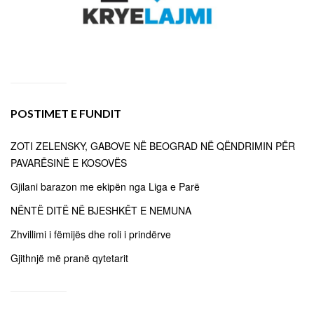
POSTIMET E FUNDIT
ZOTI ZELENSKY, GABOVE NË BEOGRAD NË QËNDRIMIN PËR
PAVARËSINË E KOSOVËS
Gjilani barazon me ekipën nga Liga e Parë
NËNTË DITË NË BJESHKËT E NEMUNA
Zhvillimi i fëmijës dhe roli i prindërve
Gjithnjë më pranë qytetarit