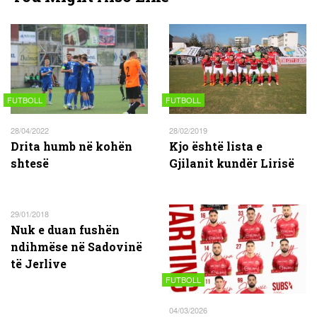
FUTBOLL
FUTBOLL
28/04/2022
28/02/2019
Drita humb në kohën
Kjo është lista e
shtesë
Gjilanit kundër Lirisë
29/01/2018
Nuk e duan fushën
ndihmëse në Sadovinë
të Jerlive
FUTBOLL
04/03/2026