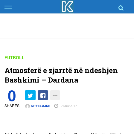
Skip
to
content
FUTBOLL
Atmosferë e zjarrtë në ndeshjen
Bashkimi – Dardana
0
SHARES
27/04/2017
KRYELAJMI