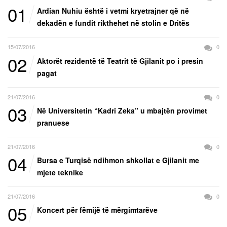
01
Ardian Nuhiu është i vetmi kryetrajner që në
dekadën e fundit rikthehet në stolin e Dritës
15/07/2016
0
02
Aktorët rezidentë të Teatrit të Gjilanit po i presin
pagat
21/07/2016
0
03
Në Universitetin “Kadri Zeka” u mbajtën provimet
pranuese
21/07/2016
0
04
Bursa e Turqisë ndihmon shkollat e Gjilanit me
mjete teknike
21/07/2016
0
05
Koncert për fëmijë të mërgimtarëve