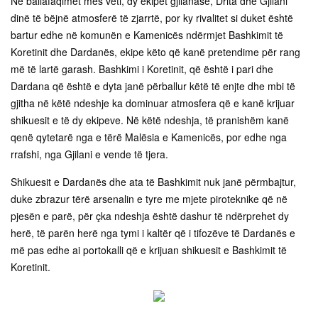
Në ballafaqimet mes veti, dy ekipet gjilanase, Drita dhe Gjilani
dinë të bëjnë atmosferë të zjarrtë, por ky rivalitet si duket është
bartur edhe në komunën e Kamenicës ndërmjet Bashkimit të
Koretinit dhe Dardanës, ekipe këto që kanë pretendime për rang
më të lartë garash. Bashkimi i Koretinit, që është i pari dhe
Dardana që është e dyta janë përballur këtë të enjte dhe mbi të
gjitha në këtë ndeshje ka dominuar atmosfera që e kanë krijuar
shikuesit e të dy ekipeve. Në këtë ndeshja, të pranishëm kanë
qenë qytetarë nga e tërë Malësia e Kamenicës, por edhe nga
rrafshi, nga Gjilani e vende të tjera.
Shikuesit e Dardanës dhe ata të Bashkimit nuk janë përmbajtur,
duke zbrazur tërë arsenalin e tyre me mjete piroteknike që në
pjesën e parë, për çka ndeshja është dashur të ndërprehet dy
herë, të parën herë nga tymi i kaltër që i tifozëve të Dardanës e
më pas edhe ai portokalli që e krijuan shikuesit e Bashkimit të
Koretinit.