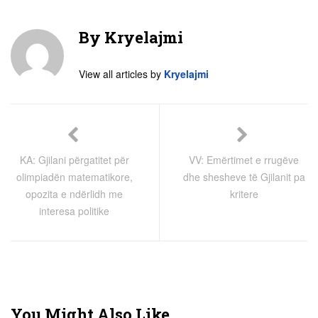
By
Kryelajmi
View all articles by
Kryelajmi
KA: Gjilani përgatitet për
VV: Emërtimet e rrugëve
olimpiadën matematikore,
dhe shesheve të Gjilanit pa
opozita e ndërlidh me
kritere
interesa politike
You Might Also Like