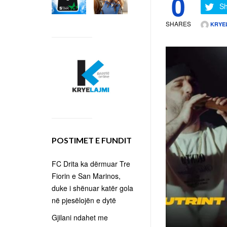
0
Sh
SHARES
KRYE
POSTIMET E FUNDIT
FC Drita ka dërmuar Tre
Fiorin e San Marinos,
duke i shënuar katër gola
në pjesëlojën e dytë
Gjilani ndahet me