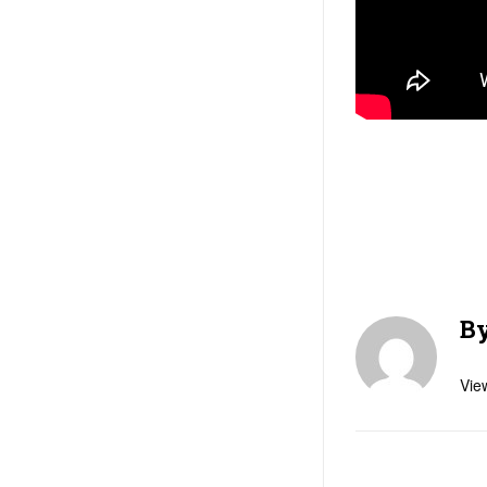
B
View