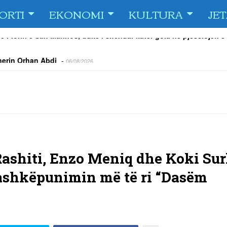
ORTI
EKONOMI
KULTURA
JE
e Fiorin e San Marinos, duke i shënuar katër gola në pjesëlojën e
jnerin Orhan Abdi
-
06/08/2026
r këta lojtarë
-
06/08/2026
acionin ndaj Tre Fiori
-
06/08/2026
rëson Dritën
-
06/08/2026
olici portofolin me dokumente dhe të holla
-
06/08/2026
 TURNEU I BEACH VOLLEY KAMENICA 2026
-
04/08/2026
Rashiti, Enzo Meniq dhe Koki Sur
bashkëpunimin më të ri “Dasëm