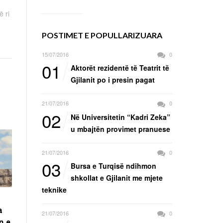
ë ri
POSTIMET E POPULLARIZUARA
15/07/2016
0
01
Aktorët rezidentë të Teatrit të
Gjilanit po i presin pagat
21/07/2016
0
02
Në Universitetin “Kadri Zeka”
u mbajtën provimet pranuese
21/07/2016
0
03
Bursa e Turqisë ndihmon
shkollat e Gjilanit me mjete
teknike
a
21/07/2016
0
n e