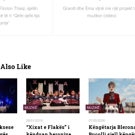
Florion Thaqi, sjellin
Graniti dhe Ema vijnë me një projekt t
më të ri “Qefe qefe kjo
muzikor (video)
ynja”
Also Like
MUZIKË
MUZIKË
28/01/2019
07/05/2026
ksese
“Xixat e Flakës” i
Këngëtarja Bleron
ngês
kënduan heronjve,
Bucolli sjell këngë