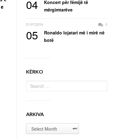
04
Koncert për fëmijë të
 e
mërgimtarëve
21/07/2016
0
05
Ronaldo lojatari më i mirë në
botë
KËRKO
ARKIVA