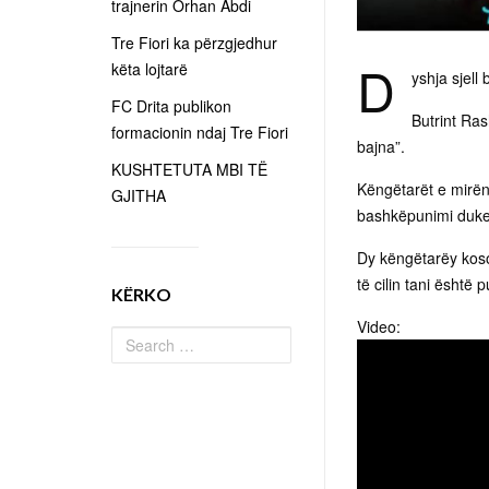
trajnerin Orhan Abdi
Tre Fiori ka përzgjedhur
D
këta lojtarë
yshja sjell
FC Drita publikon
Butrint Ras
formacionin ndaj Tre Fiori
bajna”.
KUSHTETUTA MBI TË
Këngëtarët e mirënj
GJITHA
bashkëpunimi duke sj
Dy këngëtarëy koso
të cilin tani është
KËRKO
Video: