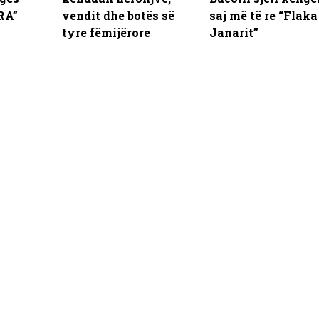
RA”
vendit dhe botës së
saj më të re “Flaka
tyre fëmijërore
Janarit”