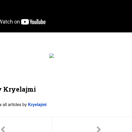
y
Kryelajmi
 all articles by
Kryelajmi