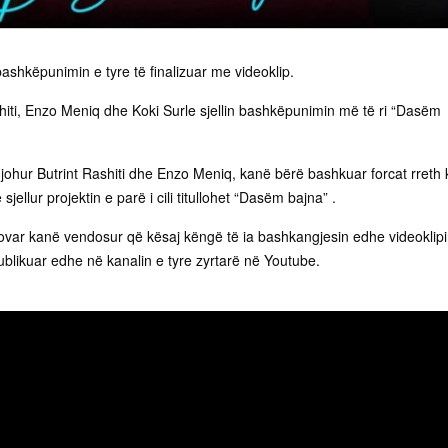
 bashkëpunimin e tyre të finalizuar me videoklip.
hiti, Enzo Meniq dhe Koki Surle sjellin bashkëpunimin më të ri “Dasëm
ohur Butrint Rashiti dhe Enzo Meniq, kanë bërë bashkuar forcat rreth k
ellur projektin e parë i cili titullohet “Dasëm bajna” .
var kanë vendosur që kësaj këngë të ia bashkangjesin edhe videoklipi
 publikuar edhe në kanalin e tyre zyrtarë në Youtube.