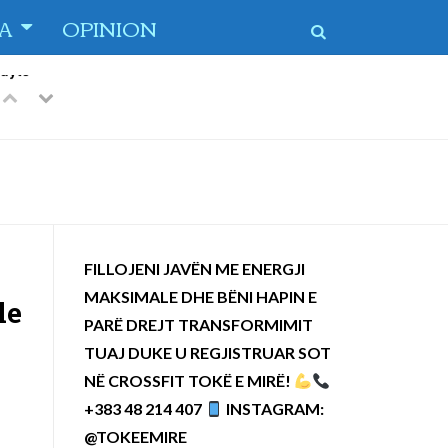
TA
OPINION
 dytë
-
Previous
Next
FILLOJENI JAVËN ME ENERGJI
MAKSIMALE DHE BËNI HAPIN E
le
PARË DREJT TRANSFORMIMIT
TUAJ DUKE U REGJISTRUAR SOT
NË CROSSFIT TOKË E MIRË!
+383 48 214 407
INSTAGRAM:
@TOKEEMIRE