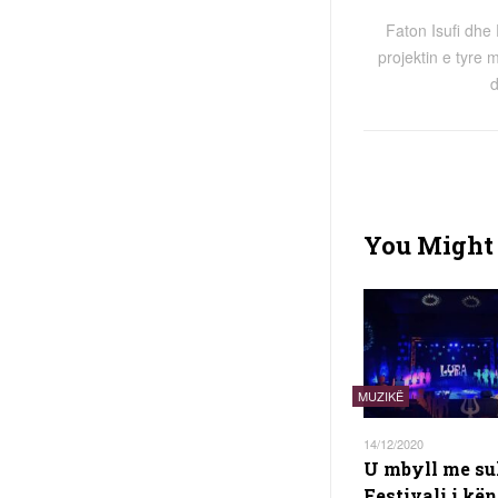
Faton Isufi dhe 
projektin e tyre 
d
You Might 
MUZIKË
14/12/2020
U mbyll me su
Festivali i kë