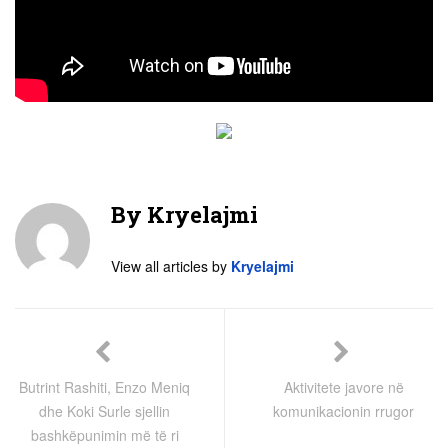
By
Kryelajmi
View all articles by
Kryelajmi
Butrint Rashiti, Enzo Meniq
Aktivitete javore në
dhe Koki Surle sjellin
komunikacionin rrugor
bashkëpunimin më të ri