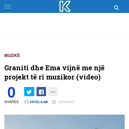
Skip
to
content
MUZIKË
Graniti dhe Ema vijnë me një
projekt të ri muzikor (video)
0
SHARES
29/06/2023
KRYELAJMI