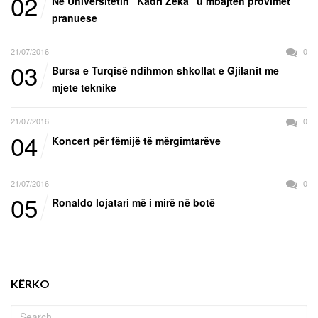
02
Në Universitetin “Kadri Zeka” u mbajtën provimet
pranuese
21/07/2016
0
03
Bursa e Turqisë ndihmon shkollat e Gjilanit me
mjete teknike
21/07/2016
0
04
Koncert për fëmijë të mërgimtarëve
21/07/2016
0
05
Ronaldo lojatari më i mirë në botë
KËRKO