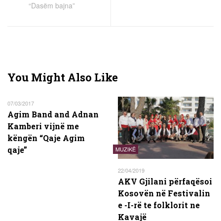
“Dasëm bajna”
You Might Also Like
07/03/2017
Agim Band and Adnan
Kamberi vijnë me
këngën “Qaje Agim
qaje”
MUZIKË
22/04/2019
AKV Gjilani përfaqësoi
Kosovën në Festivalin
e -I-rë te folklorit ne
Kavajë