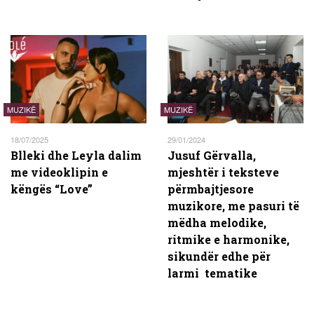
MUZIKË
MUZIKË
18/07/2025
29/01/2024
Blleki dhe Leyla dalim
Jusuf Gërvalla,
me videoklipin e
mjeshtër i teksteve
këngës “Love”
përmbajtjesore
muzikore, me pasuri të
mëdha melodike,
ritmike e harmonike,
sikundër edhe për
larmi tematike