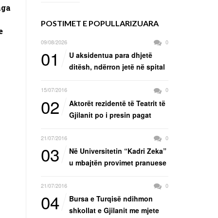
nga
POSTIMET E POPULLARIZUARA
e
09/08/2026
0
01
U aksidentua para dhjetë
ditësh, ndërron jetë në spital
15/07/2016
0
02
Aktorët rezidentë të Teatrit të
Gjilanit po i presin pagat
21/07/2016
0
03
Në Universitetin “Kadri Zeka”
u mbajtën provimet pranuese
21/07/2016
0
04
Bursa e Turqisë ndihmon
shkollat e Gjilanit me mjete