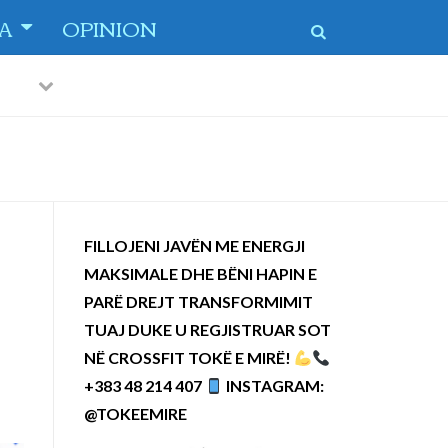
TA
OPINION
Previous
Next
 dytë
-
FILLOJENI JAVËN ME ENERGJI
MAKSIMALE DHE BËNI HAPIN E
PARË DREJT TRANSFORMIMIT
TUAJ DUKE U REGJISTRUAR SOT
NË CROSSFIT TOKË E MIRË!
+383 48 214 407
INSTAGRAM:
@TOKEEMIRE