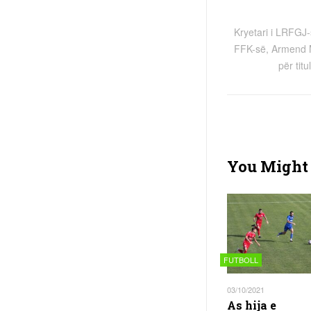
Kryetari i LRFGJ-
FFK-së, Armend M
për tit
You Might 
FUTBOLL
03/10/2021
As hija e