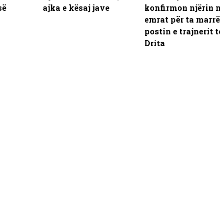
së
ajka e kësaj jave
konfirmon njërin 
emrat për ta marrë
postin e trajnerit t
Drita