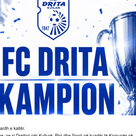
bardh e kaltër.
e, ne si Drejtori për Kulturë, Rini dhe Sport në kuadër të Komunës së