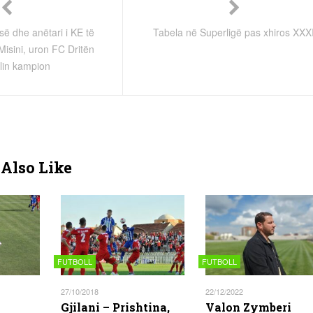
së dhe anëtari i KE të
Tabela në Superligë pas xhiros XXXI
isini, uron FC Dritën
ullin kampion
Also Like
FUTBOLL
FUTBOLL
27/10/2018
22/12/2022
Gjilani – Prishtina,
Valon Zymberi