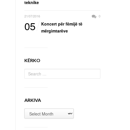
teknike
21/07/2016
0
05
Koncert për fëmijë të
mërgimtarëve
KËRKO
ARKIVA