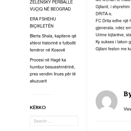
ZELENSKY PËRBALLË
Gjilanit, i shprehi
VUÇIQ NË BEOGRAD
DRITA-s.
ERA FSHEHU
FC Drita edhe një h
BIÇIKLETËN
gjenerata, ndez em
Urime lojtarëve, sta
Blerta Shala, kapitene që
Ky sukses i takon gj
shkroi historinë e futbollit
Gjilani feston me 
femëror në Kosovë
Procesi në Hagë ka
humbur besueshmërinë,
pres vendim lirues për të
akuzuarit
B
KËRKO
View