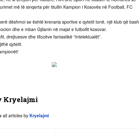
m urimet më të sinqerta për titullin Kampion i Kosovës në Football, FC
erë dëshmoi se është krenaria sportive e qytetit tonë, një klub që bas
ocion dhe e mban Gjilanin në majat e futbollit kosovar.
fit, drejtuesve dhe tifozëve fantastikë “Intelektualët”.
ithë qytetit.
kampionët!
y
Kryelajmi
 all articles by
Kryelajmi