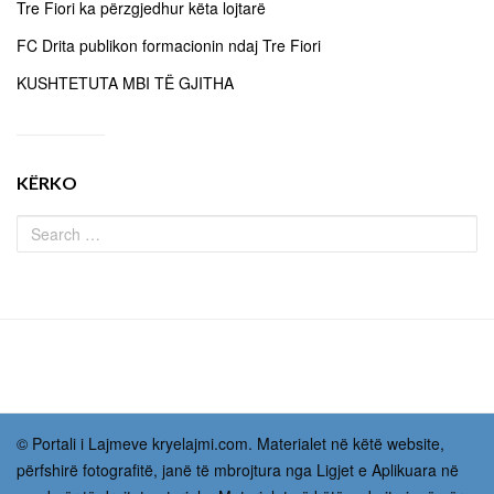
Tre Fiori ka përzgjedhur këta lojtarë
FC Drita publikon formacionin ndaj Tre Fiori
KUSHTETUTA MBI TË GJITHA
KËRKO
© Portali i Lajmeve kryelajmi.com. Materialet në këtë website,
përfshirë fotografitë, janë të mbrojtura nga Ligjet e Aplikuara në