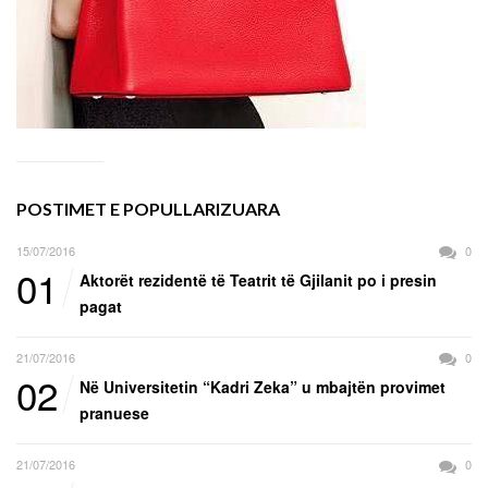
POSTIMET E POPULLARIZUARA
15/07/2016
0
01
Aktorët rezidentë të Teatrit të Gjilanit po i presin
pagat
21/07/2016
0
02
Në Universitetin “Kadri Zeka” u mbajtën provimet
pranuese
21/07/2016
0