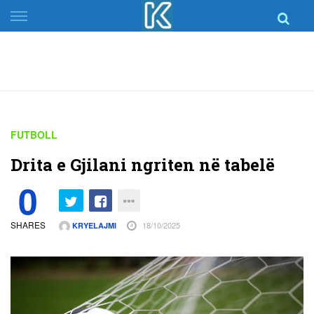
Skip
to
content
FUTBOLL
Drita e Gjilani ngriten në tabelë
0
SHARES
18/10/2025
KRYELAJMI