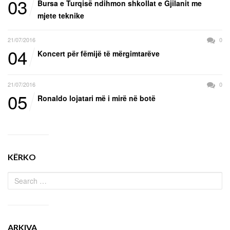
03
Bursa e Turqisë ndihmon shkollat e Gjilanit me
mjete teknike
21/07/2016
0
04
Koncert për fëmijë të mërgimtarëve
21/07/2016
0
05
Ronaldo lojatari më i mirë në botë
KËRKO
ARKIVA