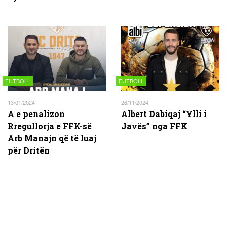
FUTBOLL
FUTBOLL
13/01/2024
26/11/2024
A e penalizon
Albert Dabiqaj “Ylli i
Rregullorja e FFK-së
Javës” nga FFK
Arb Manajn që të luaj
për Dritën