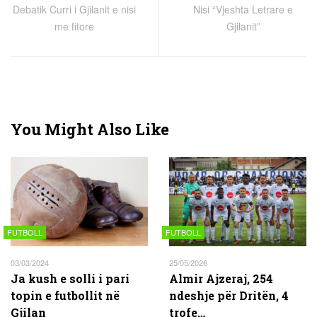
Debatik Curri i Gjilanit e nisi
Nisi “Vjeshta Letrare e
me fitore
Gjilanit”
You Might Also Like
FUTBOLL
FUTBOLL
03/03/2024
25/05/2026
Ja kush e solli i pari
Almir Ajzeraj, 254
topin e futbollit në
ndeshje për Dritën, 4
Gjilan
trofe…