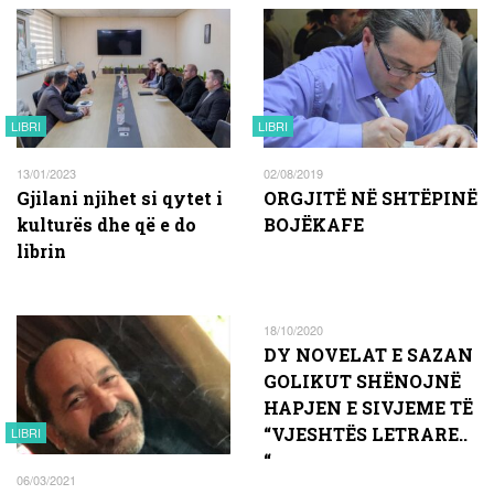
LIBRI
LIBRI
13/01/2023
02/08/2019
Gjilani njihet si qytet i
ORGJITË NË SHTËPINË
kulturës dhe që e do
BOJËKAFE
librin
18/10/2020
DY NOVELAT E SAZAN
GOLIKUT SHËNOJNË
HAPJEN E SIVJEME TË
“VJESHTËS LETRARE..
LIBRI
“
06/03/2021