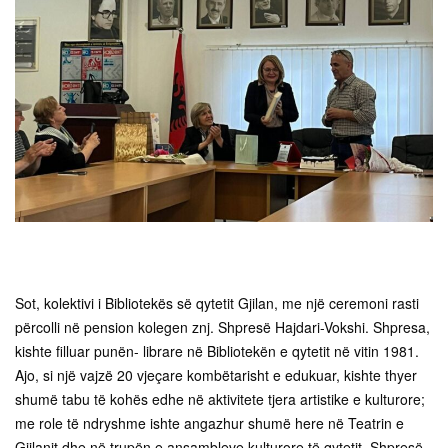
Sot, kolektivi i Bibliotekës së qytetit Gjilan, me një ceremoni rasti
përcolli në pension kolegen znj. Shpresë Hajdari-Vokshi. Shpresa,
kishte filluar punën- librare në Bibliotekën e qytetit në vitin 1981.
Ajo, si një vajzë 20 vjeçare kombëtarisht e edukuar, kishte thyer
shumë tabu të kohës edhe në aktivitete tjera artistike e kulturore;
me role të ndryshme ishte angazhur shumë here në Teatrin e
Gjilanit dhe në trupën e ansambleve kulturore të qytetit. Shpresë