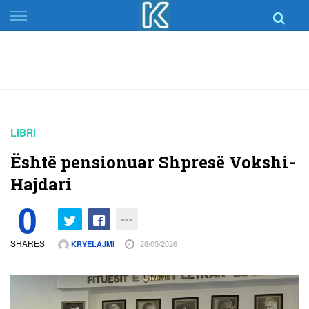
Skip
to
content
LIBRI
Është pensionuar Shpresë Vokshi-
Hajdari
0
SHARES
28/05/2026
KRYELAJMI