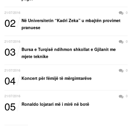
21/07/2016
0
02
Në Universitetin “Kadri Zeka” u mbajtën provimet
pranuese
21/07/2016
0
03
Bursa e Turqisë ndihmon shkollat e Gjilanit me
mjete teknike
21/07/2016
0
04
Koncert për fëmijë të mërgimtarëve
21/07/2016
0
05
Ronaldo lojatari më i mirë në botë