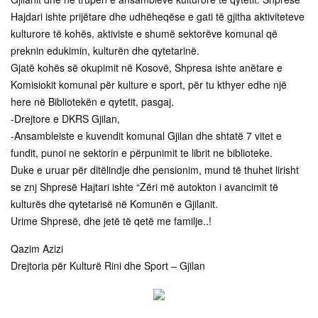
Hajdari ishte prijëtare dhe udhëheqëse e gati të gjitha aktiviteteve
kulturore të kohës, aktiviste e shumë sektorëve komunal që
preknin edukimin, kulturën dhe qytetarinë.
Gjatë kohës së okupimit në Kosovë, Shpresa ishte anëtare e
Komisiokit komunal për kulture e sport, për tu kthyer edhe një
here në Bibliotekën e qytetit, pasgaj,
-Drejtore e DKRS Gjilan,
-Ansambleiste e kuvendit komunal Gjilan dhe shtatë 7 vitet e
fundit, punoi ne sektorin e përpunimit te librit ne biblioteke.
Duke e uruar për ditëlindje dhe pensionim, mund të thuhet lirisht
se znj Shpresë Hajtari ishte “Zëri më autokton i avancimit të
kulturës dhe qytetarisë në Komunën e Gjilanit.
Urime Shpresë, dhe jetë të qetë me familje..!
Qazim Azizi
Drejtoria për Kulturë Rini dhe Sport – Gjilan