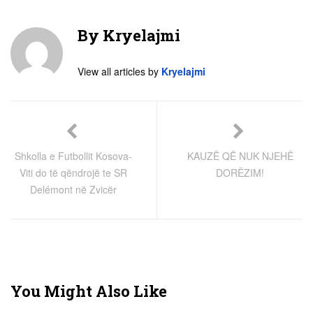
By
Kryelajmi
View all articles by
Kryelajmi
Shkolla e Futbollit Kosova-
KAUZË QË NUK NJEHË
Viti do të qëndrojë te SR
DORËZIM!
Delémont në Zvicër
You Might Also Like