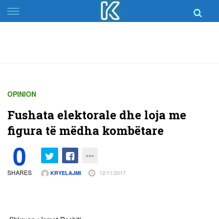
Skip
to
content
OPINION
Fushata elektorale dhe loja me
figura të mëdha kombëtare
0
SHARES
12/11/2017
KRYELAJMI