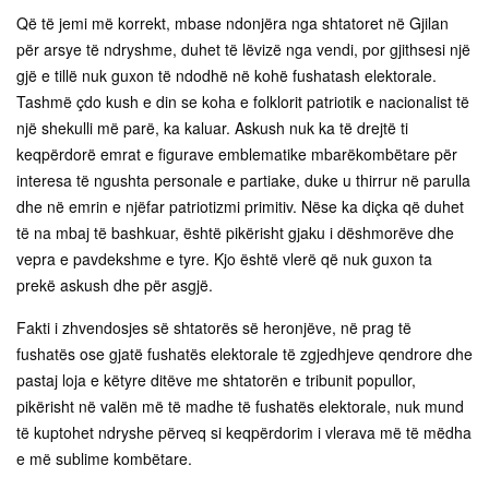
Që të jemi më korrekt, mbase ndonjëra nga shtatoret në Gjilan
për arsye të ndryshme, duhet të lëvizë nga vendi, por gjithsesi një
gjë e tillë nuk guxon të ndodhë në kohë fushatash elektorale.
Tashmë çdo kush e din se koha e folklorit patriotik e nacionalist të
një shekulli më parë, ka kaluar. Askush nuk ka të drejtë ti
keqpërdorë emrat e figurave emblematike mbarëkombëtare për
interesa të ngushta personale e partiake, duke u thirrur në parulla
dhe në emrin e njëfar patriotizmi primitiv. Nëse ka diçka që duhet
të na mbaj të bashkuar, është pikërisht gjaku i dëshmorëve dhe
vepra e pavdekshme e tyre. Kjo është vlerë që nuk guxon ta
prekë askush dhe për asgjë.
Fakti i zhvendosjes së shtatorës së heronjëve, në prag të
fushatës ose gjatë fushatës elektorale të zgjedhjeve qendrore dhe
pastaj loja e këtyre ditëve me shtatorën e tribunit popullor,
pikërisht në valën më të madhe të fushatës elektorale, nuk mund
të kuptohet ndryshe përveq si keqpërdorim i vlerava më të mëdha
e më sublime kombëtare.