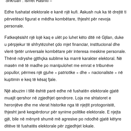
Shkruan : Ismet Rashiti –
Edhe fushatat elektorale e kanë një kufi. Askush nuk ka të drejtë ti
përvetësoi figurat e mëdha kombëtare, thjesht për nevoja
personale.
Fatkeqësisht një lojë kaq e ulët po luhet këto ditë në Gjilan, duke
u përpjekur të shfrytëzohet çdo mjet financiar, institucional dhe
vlerë tjetër universale kombëtare për interesa meskine personale.
Thënë ndryshe gjithçka sublime ka marrë karakter elektoral. Në
masën më të madhe po manipulohet me emrat e tribunëve
popullor, përmes një gjuhe « patriotike » dhe « nacionaliste » në
kuptimin e keq të kësaj fjale.
Një abuzim i tillë është parë edhe në fushatën elektorale gjatë
muajit qershor në zgjedhjet qendrore. Loja me shtatoret e
heronjëve dhe me vlerat historike nga të njejtit protogonistë,
thjesht janë keqpërdorur për synime politike elektorale. E njejta
gjë, bile në mënyrë shumë më agresive po ndodhë gjatë këtyre
ditëve të fushatës elektorale për zgjedhjet lokale.