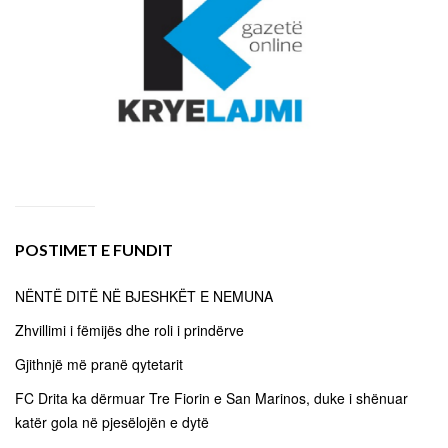
POSTIMET E FUNDIT
NËNTË DITË NË BJESHKËT E NEMUNA
Zhvillimi i fëmijës dhe roli i prindërve
Gjithnjë më pranë qytetarit
FC Drita ka dërmuar Tre Fiorin e San Marinos, duke i shënuar
katër gola në pjesëlojën e dytë