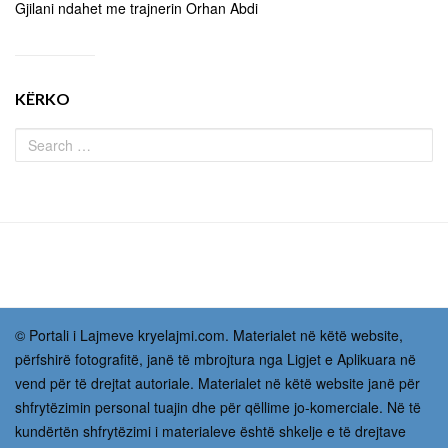
Gjilani ndahet me trajnerin Orhan Abdi
KËRKO
© Portali i Lajmeve kryelajmi.com. Materialet në këtë website,
përfshirë fotografitë, janë të mbrojtura nga Ligjet e Aplikuara në
vend për të drejtat autoriale. Materialet në këtë website janë për
shfrytëzimin personal tuajin dhe për qëllime jo-komerciale. Në të
kundërtën shfrytëzimi i materialeve është shkelje e të drejtave