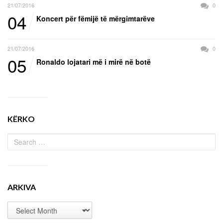
21/07/2016
0
04
Koncert për fëmijë të mërgimtarëve
21/07/2016
0
05
Ronaldo lojatari më i mirë në botë
KËRKO
ARKIVA