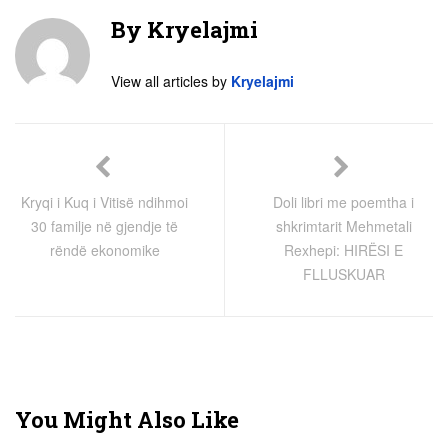
By
Kryelajmi
View all articles by
Kryelajmi
Kryqi i Kuq i Vitisë ndihmoi
Doli libri me poemtha i
30 familje në gjendje të
shkrimtarit Mehmetali
rëndë ekonomike
Rexhepi: HIRËSI E
FLLUSKUAR
You Might Also Like