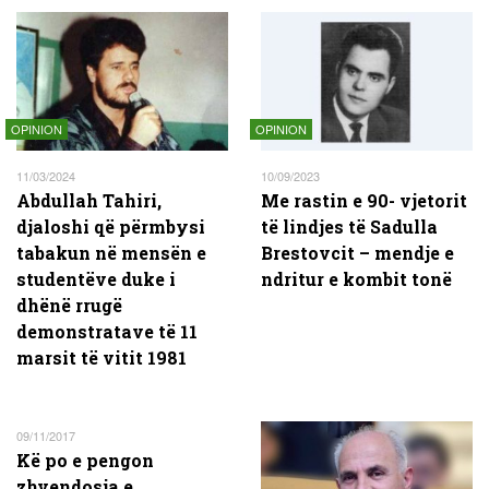
OPINION
OPINION
11/03/2024
10/09/2023
Abdullah Tahiri,
Me rastin e 90- vjetorit
djaloshi që përmbysi
të lindjes të Sadulla
tabakun në mensën e
Brestovcit – mendje e
studentëve duke i
ndritur e kombit tonë
dhënë rrugë
demonstratave të 11
marsit të vitit 1981
09/11/2017
Kë po e pengon
zhvendosja e