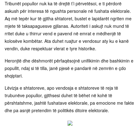
Tribunët popullor nuk ka të drejtë t’i përvetësoi, e ti përdorë
askush për interesa të ngushta personale në fushata elektorale.
Aq më tepër kur të gjitha shtatoret, bustet e lapidarët ngriten me
mjete të taksapaguesve gjilanas. Autoriteti i askujt nuk mund të
rritet duke u thirrur vend e pavend në emrat e mëdhenjë të
kolosëve kombëtar. Ata duhet ruajtur e vendosur aty ku e kanë
vendin, duke respektuar vlerat e tyre historike.
Heronjtë dhe dëshmorët përfaqësojnë unifikimin dhe bashkimin e
popullit, ndaj si të tilla, janë pjesë e pandarë në zemrën e çdo
shqiptari.
Lëvizja e shtatoreve, apo vendosja e shtatoreve të reja të
trubunëve popullor, gjithsesi duhet të bëhet në kohë të
përshtatshme, jashtë fushatave elektorale, pa emocione me fakte
dhe pa asnjë pretendim të politikës ditoire elektorale.