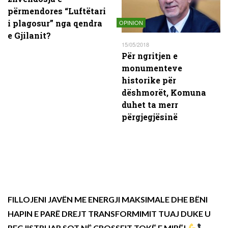
përmendores “Luftëtari
i plagosur” nga qendra
OPINION
e Gjilanit?
15/05/2018
Për ngritjen e
monumenteve
historike për
dëshmorët, Komuna
duhet ta merr
përgjegjësinë
FILLOJENI JAVËN ME ENERGJI MAKSIMALE DHE BËNI
HAPIN E PARË DREJT TRANSFORMIMIT TUAJ DUKE U
REGJISTRUAR SOT NË CROSSFIT TOKË E MIRË!