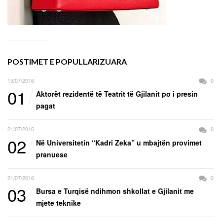
POSTIMET E POPULLARIZUARA
15/07/2016
0
01
Aktorët rezidentë të Teatrit të Gjilanit po i presin
pagat
21/07/2016
0
02
Në Universitetin “Kadri Zeka” u mbajtën provimet
pranuese
21/07/2016
0
03
Bursa e Turqisë ndihmon shkollat e Gjilanit me
mjete teknike