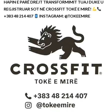
HAPIN E PARË DREJT TRANSFORMIMIT TUAJ DUKE U
REGJISTRUAR SOT NË CROSSFIT TOKË E MIRË!
+383 48 214 407
INSTAGRAM: @TOKEEMIRE