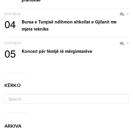
21/07/2016
0
04
Bursa e Turqisë ndihmon shkollat e Gjilanit me
mjete teknike
21/07/2016
0
05
Koncert për fëmijë të mërgimtarëve
KËRKO
ARKIVA