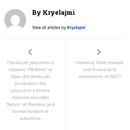
By
Kryelajmi
View all articles by
Kryelajmi
Fabrika për përpunimin e
Haradinaj: Gjatë mandatit
metaleve “RB Metal” në
tonë Kosova do të
Gjilan dhe fabrika për
anëtarësohet në NATO
grumbullimin dhe
përpunimin e bimëve
mjekuese aromatike
“Natyra” në Stanishor, janë
biznese familjare të
sukseshme