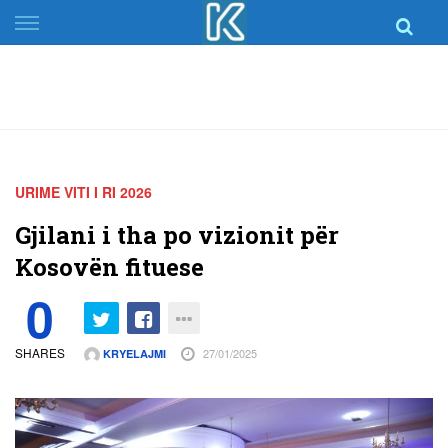
Skip
to
content
URIME VITI I RI 2026
Gjilani i tha po vizionit për
Kosovën fituese
0
SHARES
27/01/2025
KRYELAJMI