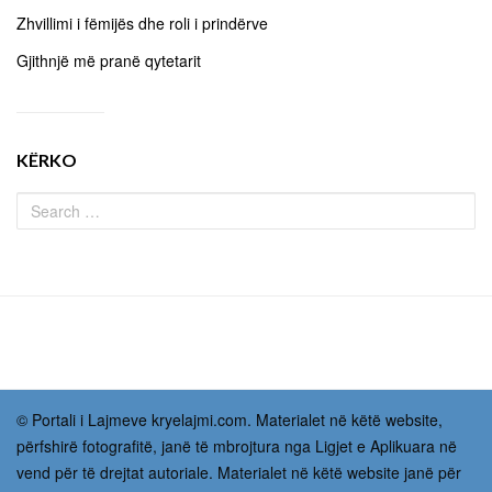
Zhvillimi i fëmijës dhe roli i prindërve
Gjithnjë më pranë qytetarit
KËRKO
© Portali i Lajmeve kryelajmi.com. Materialet në këtë website,
përfshirë fotografitë, janë të mbrojtura nga Ligjet e Aplikuara në
vend për të drejtat autoriale. Materialet në këtë website janë për