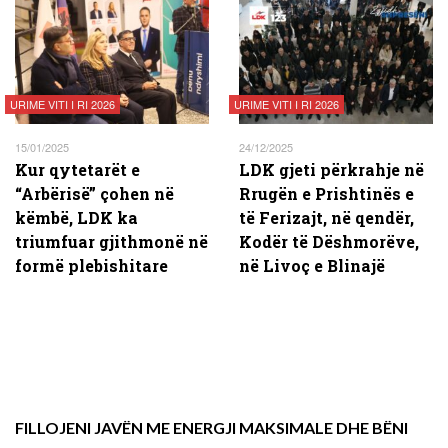
URIME VITI I RI 2026
URIME VITI I RI 2026
15/01/2025
24/12/2025
Kur qytetarët e
LDK gjeti përkrahje në
“Arbërisë” çohen në
Rrugën e Prishtinës e
këmbë, LDK ka
të Ferizajt, në qendër,
triumfuar gjithmonë në
Kodër të Dëshmorëve,
formë plebishitare
në Livoç e Blinajë
FILLOJENI JAVËN ME ENERGJI MAKSIMALE DHE BËNI