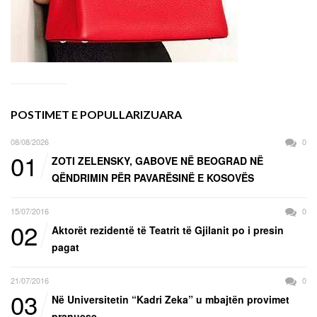
POSTIMET E POPULLARIZUARA
08/08/2026
0
01
ZOTI ZELENSKY, GABOVE NË BEOGRAD NË
QËNDRIMIN PËR PAVARËSINË E KOSOVËS
15/07/2016
0
02
Aktorët rezidentë të Teatrit të Gjilanit po i presin
pagat
21/07/2016
0
03
Në Universitetin “Kadri Zeka” u mbajtën provimet
pranuese