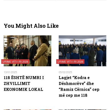
You Might Also Like
URIME VITI I RI 2026
URIME VITI I RI 2026
13/01/2025
05/02/2025
118 ËSHTË NUMRI I
Lagjet “Kodra e
ZHVILLIMIT
Dëshmorëve” dhe
EKONOMIK LOKAL
“Ramiz Cërnica” cep
më cep me 118