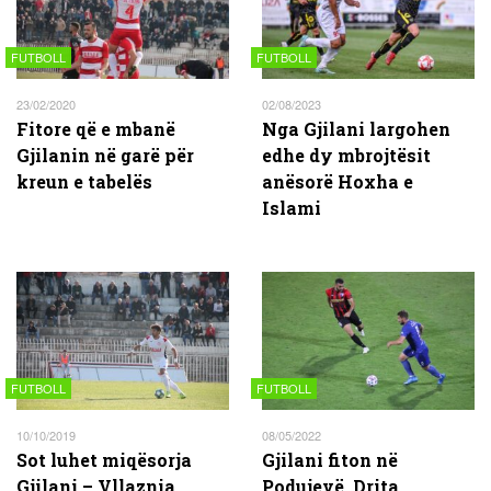
FUTBOLL
FUTBOLL
23/02/2020
02/08/2023
Fitore që e mbanë
Nga Gjilani largohen
Gjilanin në garë për
edhe dy mbrojtësit
kreun e tabelës
anësorë Hoxha e
Islami
FUTBOLL
FUTBOLL
10/10/2019
08/05/2022
Sot luhet miqësorja
Gjilani fiton në
Gjilani – Vllaznia
Podujevë, Drita