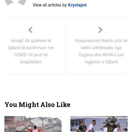
View all articles by
Kryelajmi
Ismajli: 26 qytetarë të
Kryeprokurori Kadriu priti në
Gjilanit të konfirmuar me
takim udhëheqës nga
COVID-19 janë në
Dogana dhe AVUK-u për
hospitalizim​
regjionin e Gjilanit
You Might Also Like