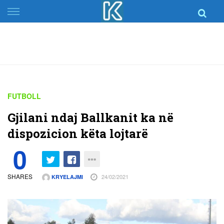
Skip
to
content
FUTBOLL
Gjilani ndaj Ballkanit ka në
dispozicion këta lojtarë
0
SHARES
24/02/2021
KRYELAJMI