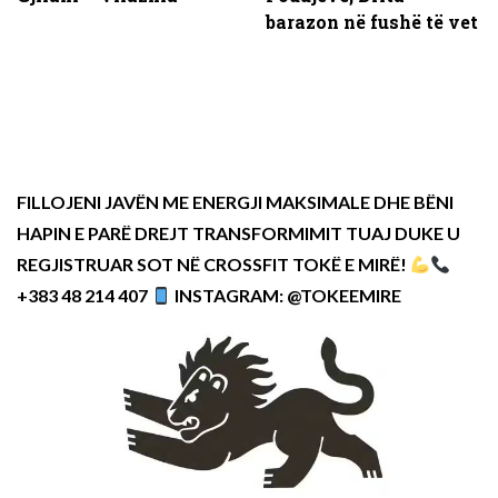
barazon në fushë të vet
FILLOJENI JAVËN ME ENERGJI MAKSIMALE DHE BËNI
HAPIN E PARË DREJT TRANSFORMIMIT TUAJ DUKE U
REGJISTRUAR SOT NË CROSSFIT TOKË E MIRË!
+383 48 214 407
INSTAGRAM: @TOKEEMIRE