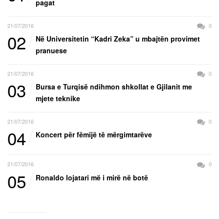
pagat
21/07/2016
0
02
Në Universitetin “Kadri Zeka” u mbajtën provimet
pranuese
21/07/2016
0
03
Bursa e Turqisë ndihmon shkollat e Gjilanit me
mjete teknike
21/07/2016
0
04
Koncert për fëmijë të mërgimtarëve
21/07/2016
0
05
Ronaldo lojatari më i mirë në botë