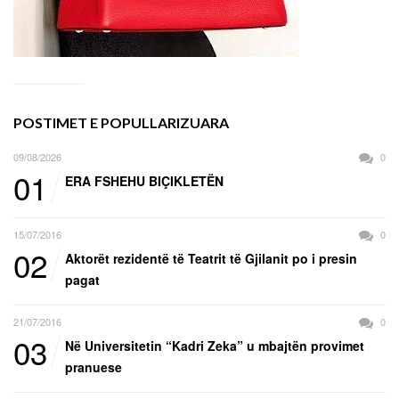
POSTIMET E POPULLARIZUARA
09/08/2026
0
01
ERA FSHEHU BIÇIKLETËN
15/07/2016
0
02
Aktorët rezidentë të Teatrit të Gjilanit po i presin
pagat
21/07/2016
0
03
Në Universitetin “Kadri Zeka” u mbajtën provimet
pranuese