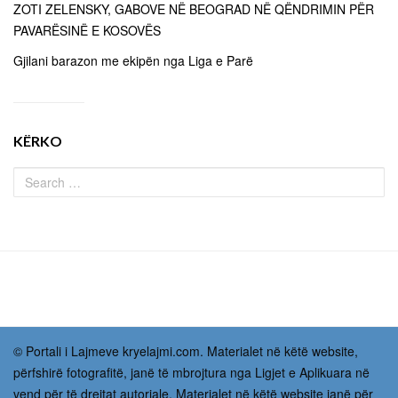
ZOTI ZELENSKY, GABOVE NË BEOGRAD NË QËNDRIMIN PËR
PAVARËSINË E KOSOVËS
Gjilani barazon me ekipën nga Liga e Parë
KËRKO
© Portali i Lajmeve kryelajmi.com. Materialet në këtë website,
përfshirë fotografitë, janë të mbrojtura nga Ligjet e Aplikuara në
vend për të drejtat autoriale. Materialet në këtë website janë për