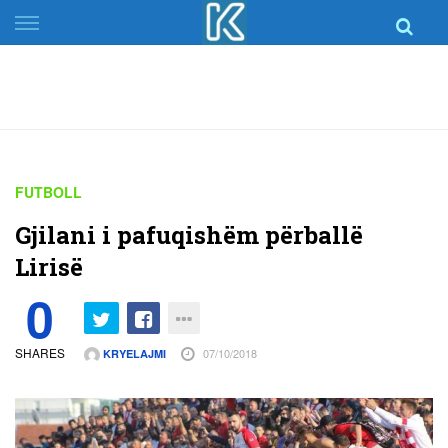
Skip
to
content
FUTBOLL
Gjilani i pafuqishëm përballë
Lirisë
0
SHARES
07/10/2018
KRYELAJMI