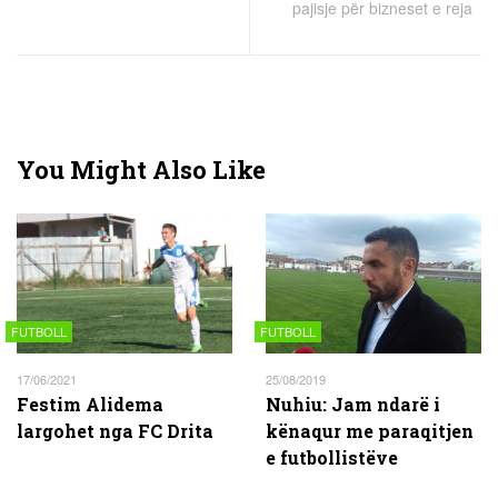
pajisje për bizneset e reja
You Might Also Like
FUTBOLL
FUTBOLL
17/06/2021
25/08/2019
Festim Alidema
Nuhiu: Jam ndarë i
largohet nga FC Drita
kënaqur me paraqitjen
e futbollistëve