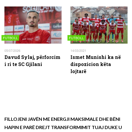
FUTBOLL
FUTBOLL
05/07/2026
14/03/2021
Davud Sylaj, përforcim
Ismet Munishi ka në
i ri te SC Gjilani
dispozicion këta
lojtarë
FILLOJENI JAVËN ME ENERGJI MAKSIMALE DHE BËNI
HAPIN E PARË DREJT TRANSFORMIMIT TUAJ DUKE U