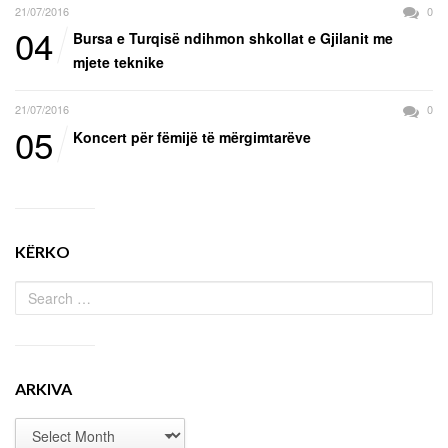
21/07/2016
0
04
Bursa e Turqisë ndihmon shkollat e Gjilanit me
mjete teknike
21/07/2016
0
05
Koncert për fëmijë të mërgimtarëve
KËRKO
ARKIVA