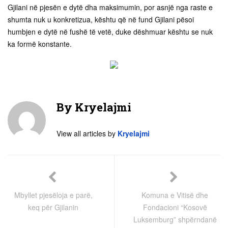
Gjilani në pjesën e dytë dha maksimumin, por asnjë nga raste e
shumta nuk u konkretizua, kështu që në fund Gjilani pësoi
humbjen e dytë në fushë të vetë, duke dëshmuar kështu se nuk
ka formë konstante.
By
Kryelajmi
View all articles by
Kryelajmi
Mbyllet pjesëloja e parë,
Komuna e Vitisë dhe
keq për Gjilanin
Fondacioni “Kosovë
Luksemburg” shpërndanë