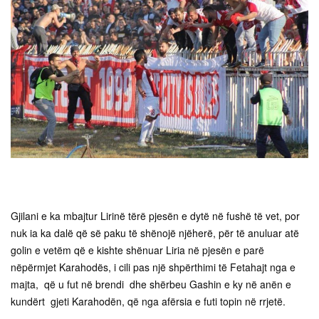
Gjilani e ka mbajtur Lirinë tërë pjesën e dytë në fushë të vet, por
nuk ia ka dalë që së paku të shënojë njëherë, për të anuluar atë
golin e vetëm që e kishte shënuar Liria në pjesën e parë
nëpërmjet Karahodës, i cili pas një shpërthimi të Fetahajt nga e
majta, që u fut në brendi dhe shërbeu Gashin e ky në anën e
kundërt gjeti Karahodën, që nga afërsia e futi topin në rrjetë.