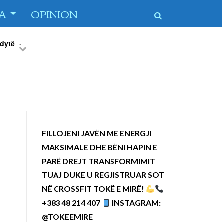
TA
OPINION
 dytë
-
Previous
Next
FILLOJENI JAVËN ME ENERGJI
MAKSIMALE DHE BËNI HAPIN E
PARË DREJT TRANSFORMIMIT
TUAJ DUKE U REGJISTRUAR SOT
NË CROSSFIT TOKË E MIRË!
+383 48 214 407
INSTAGRAM:
@TOKEEMIRE