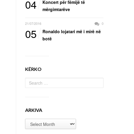
04
Koncert për fëmijë të
mërgimtarëve
21/07/2016
0
05
Ronaldo lojatari më i mirë në
botë
KËRKO
ARKIVA