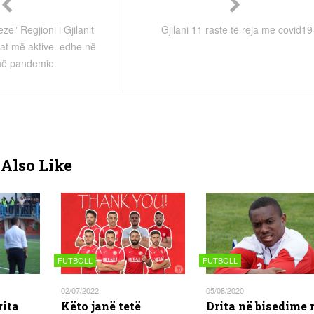
” Regjioni i Gjilanit
Gjilani 11 raste të reja me covid19
tat më aktive edhe në
hë pandemie
Also Like
FUTBOLL
FUTBOLL
02/07/2022
05/08/2020
rita
Këto janë tetë
Drita në bisedime