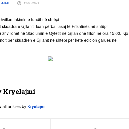
12/05/2021
LAJMI
hvillon takimin e fundit në shtëpi
t skuadra e Gjilanit luan përball asaj të Prishtinës në shtëpi.
ë zhvillohet në Stadiumin e Qytetit në Gjilan dhe fillon në ora 15:00. Kjo
undit për skuadrën e Gjilanit në shtëpi për këtë edicion garues në
y
Kryelajmi
 all articles by
Kryelajmi