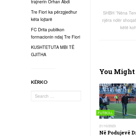
trajnerin Orhan Abdi
Tre Fiori ka përzgjedhur
SHBH ”Nëna Tereze
këta lojtarë
njëra ndër shoqa
këtë ko
FC Drita publikon
formacionin ndaj Tre Fiori
KUSHTETUTA MBI TË
GJITHA
You Might 
KËRKO
FUTBOLL
21/10/2023
Në Podujevë D