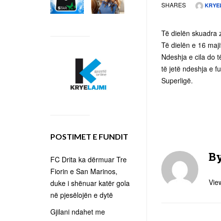
SHARES
KRYE
Të dielën skuadra z
Të dielën e 16 maji
Ndeshja e cila do t
të jetë ndeshja e f
Superligë.
POSTIMET E FUNDIT
B
FC Drita ka dërmuar Tre
Fiorin e San Marinos,
View
duke i shënuar katër gola
në pjesëlojën e dytë
Gjilani ndahet me