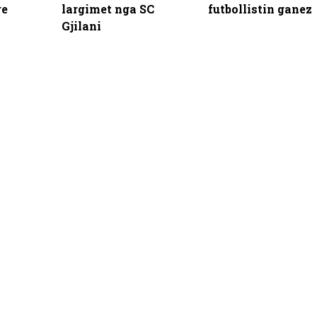
re
largimet nga SC
futbollistin ganez
Gjilani