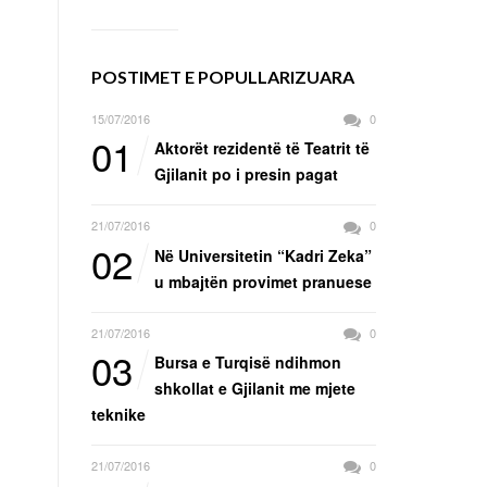
POSTIMET E POPULLARIZUARA
15/07/2016
0
01
Aktorët rezidentë të Teatrit të
Gjilanit po i presin pagat
21/07/2016
0
02
Në Universitetin “Kadri Zeka”
u mbajtën provimet pranuese
21/07/2016
0
03
Bursa e Turqisë ndihmon
shkollat e Gjilanit me mjete
teknike
21/07/2016
0