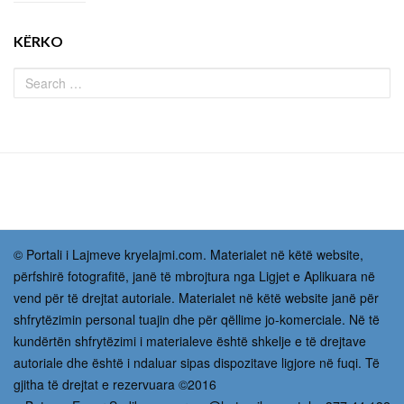
KËRKO
© Portali i Lajmeve kryelajmi.com. Materialet në këtë website,
përfshirë fotografitë, janë të mbrojtura nga Ligjet e Aplikuara në
vend për të drejtat autoriale. Materialet në këtë website janë për
shfrytëzimin personal tuajin dhe për qëllime jo-komerciale. Në të
kundërtën shfrytëzimi i materialeve është shkelje e të drejtave
autoriale dhe është i ndaluar sipas dispozitave ligjore në fuqi. Të
gjitha të drejtat e rezervuara ©2016