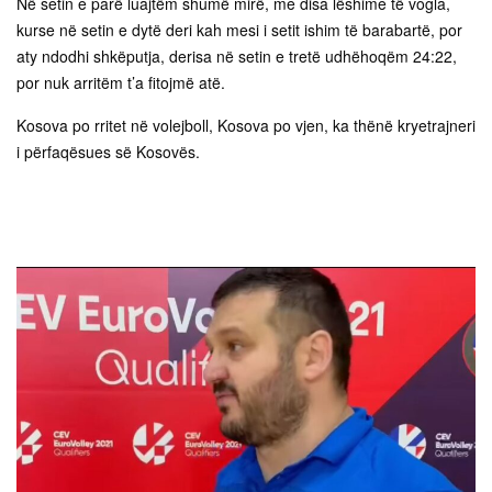
Në setin e parë luajtëm shumë mirë, me disa lëshime të vogla,
kurse në setin e dytë deri kah mesi i setit ishim të barabartë, por
aty ndodhi shkëputja, derisa në setin e tretë udhëhoqëm 24:22,
por nuk arritëm t’a fitojmë atë.
Kosova po rritet në volejboll, Kosova po vjen, ka thënë kryetrajneri
i përfaqësues së Kosovës.