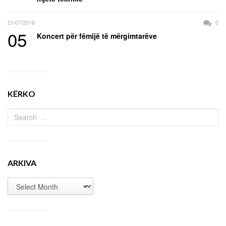
21/07/2016
0
05
Koncert për fëmijë të mërgimtarëve
KËRKO
ARKIVA