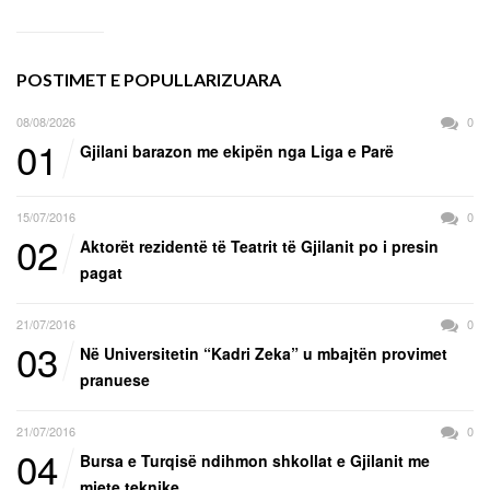
POSTIMET E POPULLARIZUARA
08/08/2026
0
01
Gjilani barazon me ekipën nga Liga e Parë
15/07/2016
0
02
Aktorët rezidentë të Teatrit të Gjilanit po i presin
pagat
21/07/2016
0
03
Në Universitetin “Kadri Zeka” u mbajtën provimet
pranuese
21/07/2016
0
04
Bursa e Turqisë ndihmon shkollat e Gjilanit me
mjete teknike