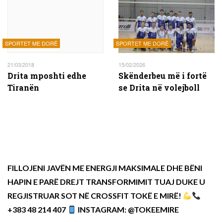
SPORTET ME DORË
SPORTET ME DORË
21/03/2018
15/02/2026
Drita mposhti edhe
Skënderbeu më i fortë
Tiranën
se Drita në volejboll
FILLOJENI JAVËN ME ENERGJI MAKSIMALE DHE BËNI
HAPIN E PARË DREJT TRANSFORMIMIT TUAJ DUKE U
REGJISTRUAR SOT NË CROSSFIT TOKË E MIRË!
+383 48 214 407
INSTAGRAM: @TOKEEMIRE