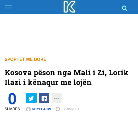
Skip
to
content
SPORTET ME DORË
Kosova pëson nga Mali i Zi, Lorik
Ilazi i kënaqur me lojën
0
SHARES
08/05/2021
KRYELAJMI