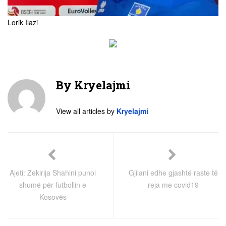
Lorik Ilazi
By
Kryelajmi
View all articles by
Kryelajmi
Ajeti: Zekirija Shahini punoi
Gjilani edhe gjashtë raste të
shumë për futbollin e
reja me covid19
Kosovës