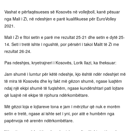
Vashat e përfaqësueses së Kosovës në vollejboll, kanë pësuar
nga Mali i Zi, në ndeshjen e parë kualifikuese për EuroVolley
2021.
Mali i Zi e fitoi setin e parë me rezultat 25-21 dhe setin e dytë 25-
14. Seti i tretë ishte i ngushtë, por përsëri i takoi Malit të Zi me
rezultat 26-24.
Pas ndeshjes, kryetrajneri i Kosovës, Lorik Ilazi, ka theksuar:
Jam shumë i lumtur për këtë ndeshje, kjo është ndër ndeshjet më
të mira të Kosovës dhe ky fakt më gëzon shumë, ngase luajtëm
ndaj një ekipi shumë të fuqishëm, ngase kundërshtari pati lojtare
që luajnë në ekipe të njohura ndërkombëtare.
Më gëzoi loja e lojtareve tona e jam i mërzitur që nuk e morëm
setin e tretë, ngase ai ishte set i yni, por atë e humbëm nga
papërvoja në arenën ndërkombëtare.