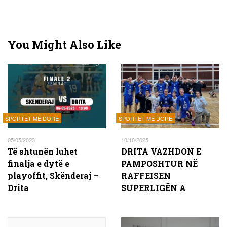
You Might Also Like
SPORTET ME DORË
SPORTET ME DORË
05/05/2023
10/10/2025
Të shtunën luhet
DRITA VAZHDON E
finalja e dytë e
PAMPOSHTUR NË
playoffit, Skënderaj –
RAFFEISEN
Drita
SUPERLIGËN A