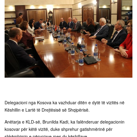
Delegacioni nga Kosova ka vazhduar ditën e dytë të vizitës në
Këshillin e Lartë të Drejtësisë së Shqipërisë.
Anëtarja e KLD-së, Brunilda Kadi, ka falënderuar delegacionin
kosovar për këtë vizitë, duke shprehur gatishmërinë për
shkëmbimin e përvojave mes dy këshillave.