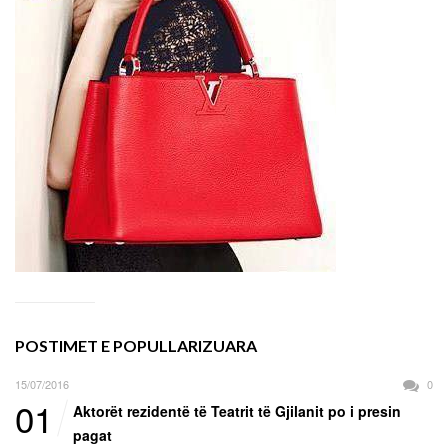
POSTIMET E POPULLARIZUARA
15/07/2016
0
01
Aktorët rezidentë të Teatrit të Gjilanit po i presin
pagat