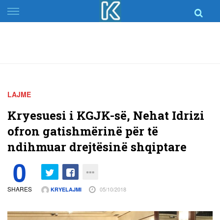
Skip
to
content
LAJME
Kryesuesi i KGJK-së, Nehat Idrizi
ofron gatishmërinë për të
ndihmuar drejtësinë shqiptare
0
SHARES
05/10/2018
KRYELAJMI