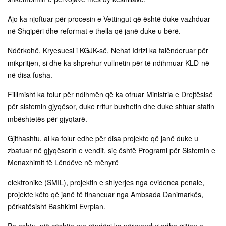
Ajo ka njoftuar për procesin e Vettingut që është duke vazhduar
në Shqipëri dhe reformat e thella që janë duke u bërë.
Ndërkohë, Kryesuesi i KGJK-së, Nehat Idrizi ka falënderuar për
mikpritjen, si dhe ka shprehur vullnetin për të ndihmuar KLD-në
në disa fusha.
Fillimisht ka folur për ndihmën që ka ofruar Ministria e Drejtësisë
për sistemin gjyqësor, duke rritur buxhetin dhe duke shtuar stafin
mbështetës për gjyqtarë.
Gjithashtu, ai ka folur edhe për disa projekte që janë duke u
zbatuar në gjyqësorin e vendit, siç është Programi për Sistemin e
Menaxhimit të Lëndëve në mënyrë
elektronike (SMIL), projektin e shlyerjes nga evidenca penale,
projekte këto që janë të financuar nga Ambsada Danimarkës,
përkatësisht Bashkimi Evrpian.
Po ashtu, një çështje me rëndësi ka përmendur edhe rritjen e