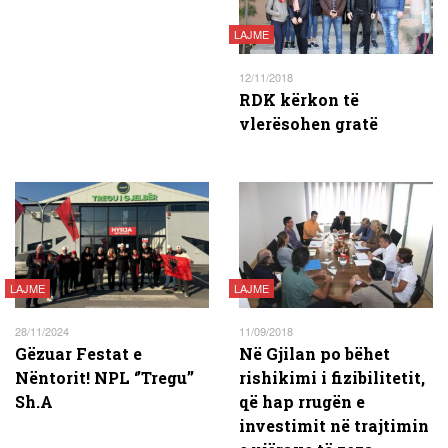
LAJME
12/11/2018
RDK kërkon të
vlerësohen gratë
LAJME
LAJME
28/11/2024
11/09/2018
Gëzuar Festat e
Në Gjilan po bëhet
Nëntorit! NPL ‘’Tregu’’
rishikimi i fizibilitetit,
Sh.A
që hap rrugën e
investimit në trajtimin