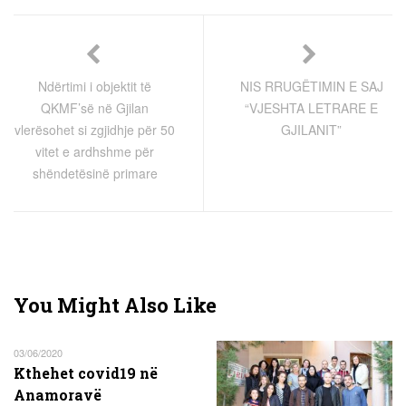
Ndërtimi i objektit të
NIS RRUGËTIMIN E SAJ
QKMF’së në Gjilan
“VJESHTA LETRARE E
vlerësohet si zgjidhje për 50
GJILANIT”
vitet e ardhshme për
shëndetësinë primare
You Might Also Like
03/06/2020
Kthehet covid19 në
Anamoravë