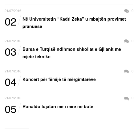
21/07/2016
0
02
Në Universitetin “Kadri Zeka” u mbajtën provimet
pranuese
21/07/2016
0
03
Bursa e Turqisë ndihmon shkollat e Gjilanit me
mjete teknike
21/07/2016
0
04
Koncert për fëmijë të mërgimtarëve
21/07/2016
0
05
Ronaldo lojatari më i mirë në botë