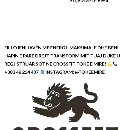
e ujërave të zeza
FILLOJENI JAVËN ME ENERGJI MAKSIMALE DHE BËNI
HAPIN E PARË DREJT TRANSFORMIMIT TUAJ DUKE U
REGJISTRUAR SOT NË CROSSFIT TOKË E MIRË!
+383 48 214 407
INSTAGRAM: @TOKEEMIRE