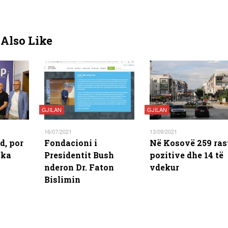
Also Like
GJILAN
GJILAN
16/07/2021
13/09/2021
d, por
Fondacioni i
Në Kosovë 259 ras
’ka
Presidentit Bush
pozitive dhe 14 të
nderon Dr. Faton
vdekur
Bislimin