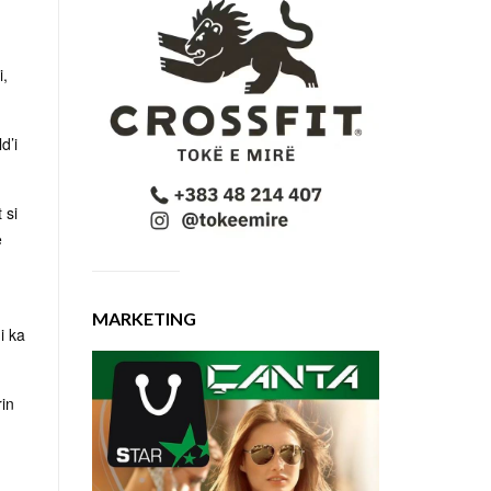
i,
d’i
 si
e
MARKETING
i ka
rin