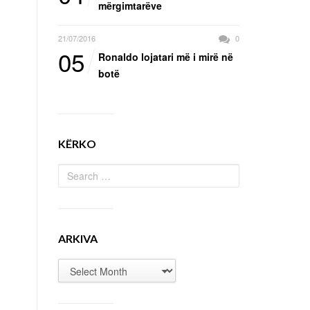
mërgimtarëve
21/07/2016
0
05
Ronaldo lojatari më i mirë në
botë
KËRKO
ARKIVA