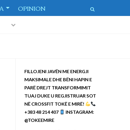
TA
OPINION
Previous
Next
 dytë
-
FILLOJENI JAVËN ME ENERGJI
MAKSIMALE DHE BËNI HAPIN E
PARË DREJT TRANSFORMIMIT
TUAJ DUKE U REGJISTRUAR SOT
NË CROSSFIT TOKË E MIRË!
+383 48 214 407
INSTAGRAM:
@TOKEEMIRE