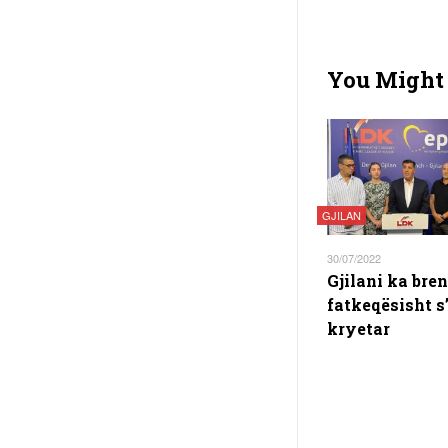
You Might 
GJILAN
30/07/2022
Gjilani ka bren
fatkeqësisht s
kryetar