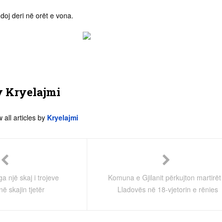
doj deri në orët e vona.​
y
Kryelajmi
 all articles by
Kryelajmi
ga një skaj i trojeve
Komuna e Gjilanit përkujton martirët
në skajin tjetër
Lladovës në 18-vjetorin e rënies