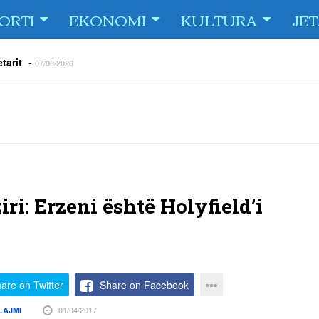
ORTI
EKONOMI
KULTURA
JE
tarit
-
07/08/2026
e Fiorin e San Marinos, duke i shënuar katër gola në pjesëlojën e
jnerin Orhan Abdi
-
06/08/2026
r këta lojtarë
-
06/08/2026
acionin ndaj Tre Fiori
-
06/08/2026
rëson Dritën
-
06/08/2026
olici portofolin me dokumente dhe të holla
-
06/08/2026
iri: Erzeni është Holyfield’i
are on Twitter
Share on Facebook
01/04/2017
LAJMI