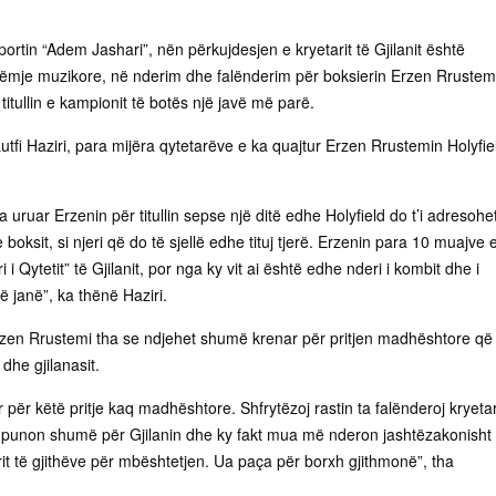
portin “Adem Jashari”, nën përkujdesjen e kryetarit të Gjilanit është
ëmje muzikore, në nderim dhe falënderim për boksierin Erzen Rrustem
 titullin e kampionit të botës një javë më parë.
 Lutfi Haziri, para mijëra qytetarëve e ka quajtur Erzen Rrustemin Holyfiel
a uruar Erzenin për titullin sepse një ditë edhe Holyfield do t’i adresohet
boksit, si njeri që do të sjellë edhe tituj tjerë. Erzenin para 10 muajve 
 i Qytetit” të Gjilanit, por nga ky vit ai është edhe nderi i kombit dhe i
 janë”, ka thënë Haziri.
zen Rrustemi tha se ndjehet shumë krenar për pritjen madhështore që 
 dhe gjilanasit.
ër këtë pritje kaq madhështore. Shfrytëzoj rastin ta falënderoj kryeta
i po punon shumë për Gjilanin dhe ky fakt mua më nderon jashtëzakonisht
t të gjithëve për mbështetjen. Ua paça për borxh gjithmonë”, tha