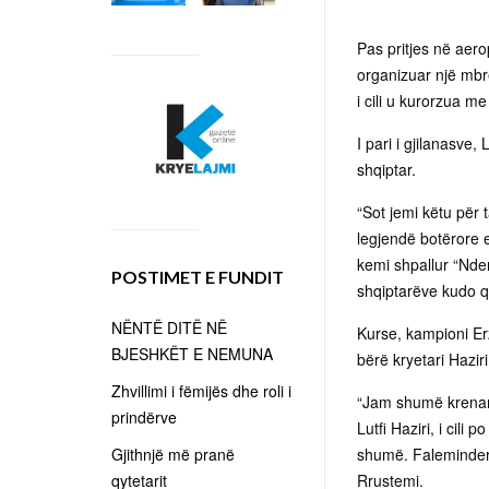
Pas pritjes në aero
organizuar një mbr
i cili u kurorzua me
I pari i gjilanasve,
shqiptar.
“Sot jemi këtu për t
legjendë botërore e 
kemi shpallur “Nderi
POSTIMET E FUNDIT
shqiptarëve kudo që
NËNTË DITË NË
Kurse, kampioni Er
BJESHKËT E NEMUNA
bërë kryetari Haziri
Zhvillimi i fëmijës dhe roli i
“Jam shumë krenar p
prindërve
Lutfi Haziri, i cil
Gjithnjë më pranë
shumë. Faleminderi
qytetarit
Rrustemi.