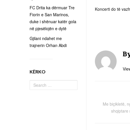
FC Drita ka dërmuar Tre
Koncerti do të vazh
Fiorin e San Marinos,
duke i shënuar katër gola
në pjesëlojën e dytë
Gjilani ndahet me
trajnerin Orhan Abdi
B
View
KËRKO
Me biçikletë, n
shqiptare 