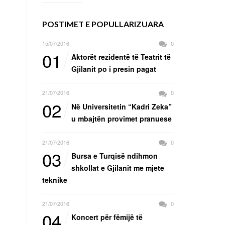
POSTIMET E POPULLARIZUARA
15/07/2016
0
01
Aktorët rezidentë të Teatrit të
Gjilanit po i presin pagat
21/07/2016
0
02
Në Universitetin “Kadri Zeka”
u mbajtën provimet pranuese
21/07/2016
0
03
Bursa e Turqisë ndihmon
shkollat e Gjilanit me mjete
teknike
21/07/2016
0
04
Koncert për fëmijë të