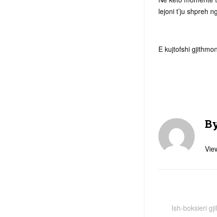
lejoni t’ju shpreh 
E kujtofshi gjithmo
B
View
Ish-boksieri gj