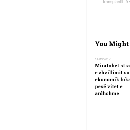
transplantit t
You Might 
14/03/2017
Miratohet stra
e zhvillimit so
ekonomik loka
pesë vitet e
ardhshme