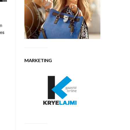
am
jes
MARKETING