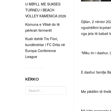
U MBYLL ME SUKSES
TURNEU I BEACH
VOLLEY KAMENICA 2026
Gjilan, 2 nëntor 20
Komuna e Vitisë do të
ngushëllimi kryetar
përkrah fermerët
nga jeta të babait t
Kush është Tre Fiori,
kundërshtar i FC Drita në
Europa Conference
“Miku im i dashur, 
League
E dashur familje B
KËRKO
Me pikëllim të thel
Në këto momente të