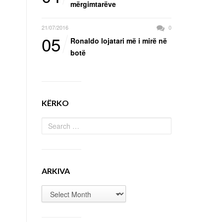
mërgimtarëve
21/07/2016
0
05
Ronaldo lojatari më i mirë në
botë
KËRKO
ARKIVA