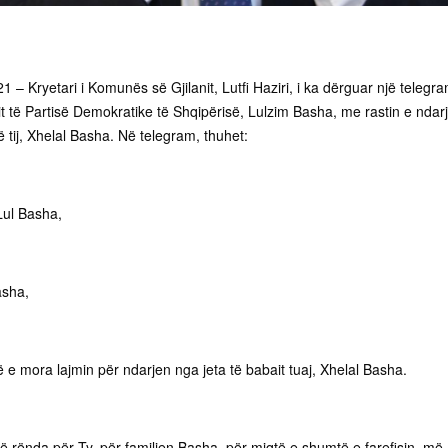
21 – Kryetari i Komunës së Gjilanit, Lutfi Haziri, i ka dërguar një telegr
it të Partisë Demokratike të Shqipërisë, Lulzim Basha, me rastin e ndar
ë tij, Xhelal Basha. Në telegram, thuhet:
Lul Basha,
asha,
lë e mora lajmin për ndarjen nga jeta të babait tuaj, Xhelal Basha.
 rënda për Ty, për familjen Basha, për miqtë e shumtë e farefisin, më