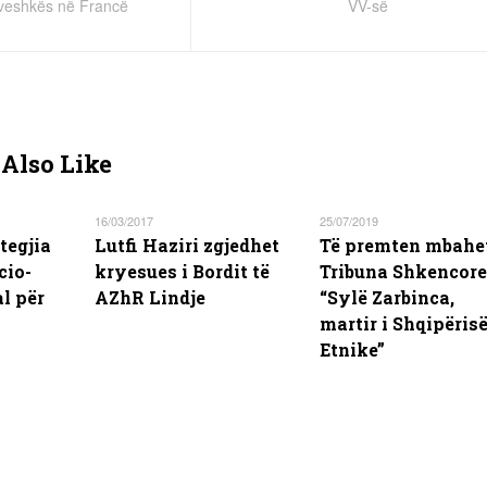
ë veshkës në Francë
VV-së
Also Like
16/03/2017
25/07/2019
tegjia
Lutfi Haziri zgjedhet
Të premten mbahe
cio-
kryesues i Bordit të
Tribuna Shkencore
l për
AZhR Lindje
“Sylë Zarbinca,
martir i Shqipëris
Etnike”