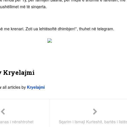
ngushëllimet më të sinqerta.
në me krenari. Zoti ua lehtësoftë dhimbjen!”, thuhet në telegram.
y
Kryelajmi
 all articles by
Kryelajmi
ilanas i nënshtrohet
Sqarim i Ismajl Kurteshit, bartës i listë