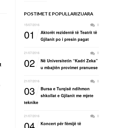
POSTIMET E POPULLARIZUARA
15/07/2016
0
01
Aktorët rezidentë të Teatrit të
Gjilanit po i presin pagat
21/07/2016
0
02
Në Universitetin “Kadri Zeka”
t
u mbajtën provimet pranuese
21/07/2016
0
ë
03
Bursa e Turqisë ndihmon
shkollat e Gjilanit me mjete
teknike
21/07/2016
0
04
Koncert për fëmijë të