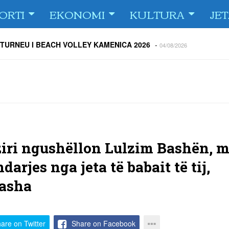
ORTI
EKONOMI
KULTURA
JE
 TURNEU I BEACH VOLLEY KAMENICA 2026
-
04/08/2026
 kundërshtar i FC Drita në Europa Conference League
-
04/08/2026
ë Dritën ndaj Tre Fiori
-
04/08/2026
rija Ramadanin
-
04/08/2026
 te dera e shtëpisë
-
03/08/2026
Islame në Gjilan organizoi pritje për bashkatdhetarët
-
03/08/2026
rita e Gjilani të luajnë nën dritën e reflektorëve
-
03/08/2026
ziri ngushëllon Lulzim Bashën, 
ndarjes nga jeta të babait të tij,
Basha
are on Twitter
Share on Facebook