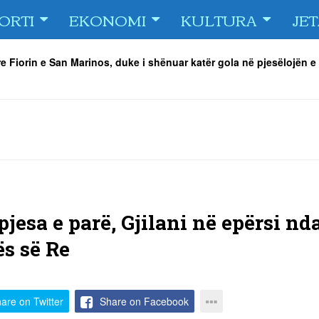
ORTI
EKONOMI
KULTURA
JE
e Fiorin e San Marinos, duke i shënuar katër gola në pjesëlojën e
jnerin Orhan Abdi
-
06/08/2026
r këta lojtarë
-
06/08/2026
acionin ndaj Tre Fiori
-
06/08/2026
rëson Dritën
-
06/08/2026
olici portofolin me dokumente dhe të holla
-
06/08/2026
 TURNEU I BEACH VOLLEY KAMENICA 2026
-
04/08/2026
jesa e parë, Gjilani në epërsi nd
ës së Re
are on Twitter
Share on Facebook