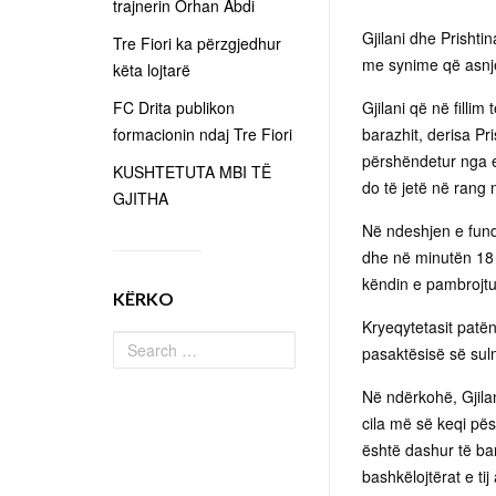
trajnerin Orhan Abdi
Gjilani dhe Prishti
Tre Fiori ka përzgjedhur
me synime që asnjër
këta lojtarë
FC Drita publikon
Gjilani që në fillim
formacionin ndaj Tre Fiori
barazhit, derisa Pr
përshëndetur nga el
KUSHTETUTA MBI TË
do të jetë në rang 
GJITHA
Në ndeshjen e fundi
dhe në minutën 18 i
këndin e pambrojtur
KËRKO
Kryeqytetasit patën 
pasaktësisë së sulm
Në ndërkohë, Gjilan
cila më së keqi pëso
është dashur të bar
bashkëlojtërat e ti