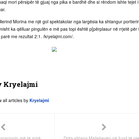
qi mori përsipër të gjuaj nga pika e bardhë dhe si rëndom ishte tejet i
ar.
erind Morina me një gol spektakolar nga largësia ka shtangur portieri
imisht ka qëlluar pingulën e më pas topi është p[përplasur në rrjetë për 
 parë me rezultat 2:1. /kryelajmi.com/.
y
Kryelajmi
 all articles by
Kryelajmi
rmacionin më të mirë
Drita shtang Malishevën në fund të pj