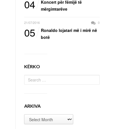
04
Koncert për fëmijë të
mërgimtarëve
21/07/2016
0
05
Ronaldo lojatari më i mirë në
botë
KËRKO
ARKIVA