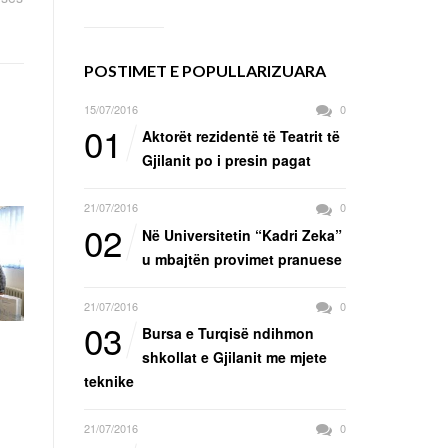
POSTIMET E POPULLARIZUARA
15/07/2016
0
01
Aktorët rezidentë të Teatrit të
Gjilanit po i presin pagat
21/07/2016
0
02
Në Universitetin “Kadri Zeka”
u mbajtën provimet pranuese
21/07/2016
0
03
Bursa e Turqisë ndihmon
shkollat e Gjilanit me mjete
teknike
21/07/2016
0