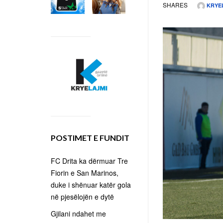
SHARES
KRYE
POSTIMET E FUNDIT
FC Drita ka dërmuar Tre
Fiorin e San Marinos,
duke i shënuar katër gola
në pjesëlojën e dytë
Gjilani ndahet me