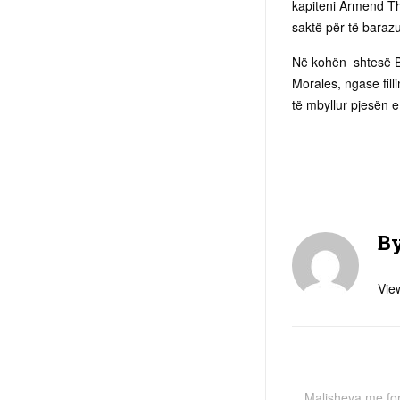
kapiteni Armend Tha
saktë për të barazu
Në kohën shtesë Bl
Morales, ngase fill
të mbyllur pjesën e
B
View
Malisheva me fo