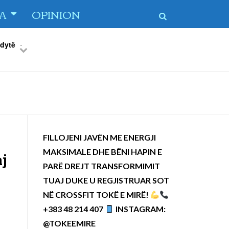
TA
OPINION
 dytë
-
Previous
Next
FILLOJENI JAVËN ME ENERGJI
MAKSIMALE DHE BËNI HAPIN E
aj
PARË DREJT TRANSFORMIMIT
TUAJ DUKE U REGJISTRUAR SOT
NË CROSSFIT TOKË E MIRË!
+383 48 214 407
INSTAGRAM:
@TOKEEMIRE