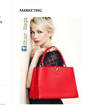
MARKETING
n
të
esës