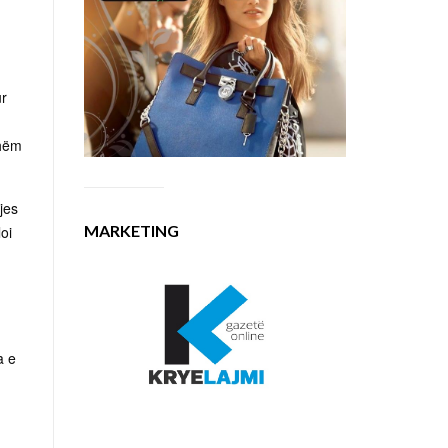
ur
shëm
jes
MARKETING
oi
a e