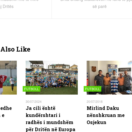
j Dritës
së parë
Also Like
FUTBOLL
FUTBOLL
30/07/2024
20/07/2018
 edhe
Ja cili është
Mirlind Daku
 e
kundërshtari i
nënshkruan me
radhës i mundshëm
Osjekun
për Dritën në Europa