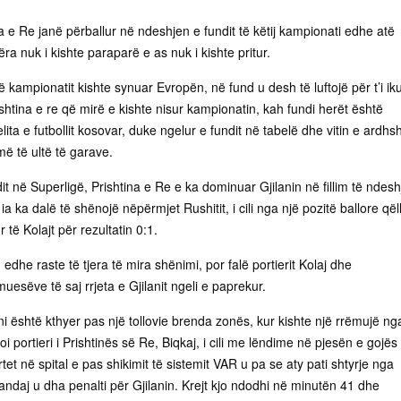
na e Re janë përballur në ndeshjen e fundit të këtij kampionati edhe atë
a nuk i kishte paraparë e as nuk i kishte pritur.
 të kampionatit kishte synuar Evropën, në fund u desh të luftojë për t’i ik
ishtina e re që mirë e kishte nisur kampionatin, kah fundi herët është
ita e futbollit kosovar, duke ngelur e fundit në tabelë dhe vitin e ardh
më të ultë të garave.
t në Superligë, Prishtina e Re e ka dominuar Gjilanin në fillim të ndesh
a ka dalë të shënojë nëpërmjet Rushitit, i cili nga një pozitë ballore qëll
 të Kolajt për rezultatin 0:1.
edhe raste të tjera të mira shënimi, por falë portierit Kolaj dhe
uesëve të saj rrjeta e Gjilanit ngeli e paprekur.
i është kthyer pas një tollovie brenda zonës, kur kishte një rrëmujë ng
i portieri i Prishtinës së Re, Biqkaj, i cili me lëndime në pjesën e gojës
tet në spital e pas shikimit të sistemit VAR u pa se aty pati shtyrje nga
j andaj u dha penalti për Gjilanin. Krejt kjo ndodhi në minutën 41 dhe