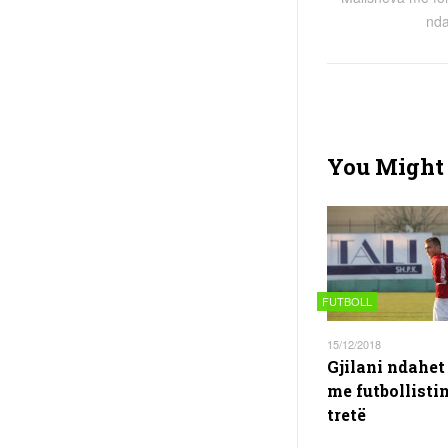
nda
You Might 
FUTBOLL
15/12/2018
Gjilani ndahet
me futbollistin
tretë